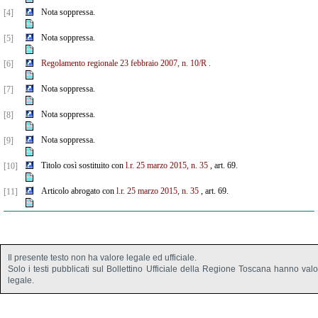
Nota soppressa.
[4]
Nota soppressa.
[5]
Regolamento regionale 23 febbraio 2007, n. 10/R
.
[6]
Nota soppressa.
[7]
Nota soppressa.
[8]
Nota soppressa.
[9]
Titolo così sostituito con
l.r. 25 marzo 2015, n. 35
, art. 69.
[10]
Articolo abrogato con
l.r. 25 marzo 2015, n. 35
, art. 69.
[11]
Il presente testo non ha valore legale ed ufficiale.
Solo i testi pubblicati sul Bollettino Ufficiale della Regione Toscana hanno val
legale.