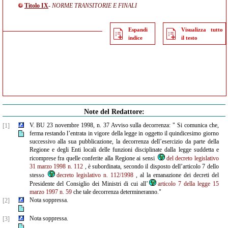
Titolo IX
- NORME TRANSITORIE E FINALI
Espandi
Visualizza tutto
indice
il testo
Note del Redattore:
V. BU 23 novembre 1998, n. 37 Avviso sulla decorrenza: " Si comunica che,
[1]
ferma restando l’entrata in vigore della legge in oggetto il quindicesimo giorno
successivo alla sua pubblicazione, la decorrenza dell’esercizio da parte della
Regione e degli Enti locali delle funzioni disciplinate dalla legge suddetta e
ricomprese fra quelle conferite alla Regione ai sensi
del decreto legislativo
31 marzo 1998 n. 112
, è subordinata, secondo il disposto dell’articolo 7 dello
stesso
decreto legislativo n. 112/1998
, al la emanazione dei decreti del
Presidente del Consiglio dei Ministri di cui all’
articolo 7 della legge 15
marzo 1997 n. 59
che tale decorrenza determineranno."
Nota soppressa.
[2]
Nota soppressa.
[3]