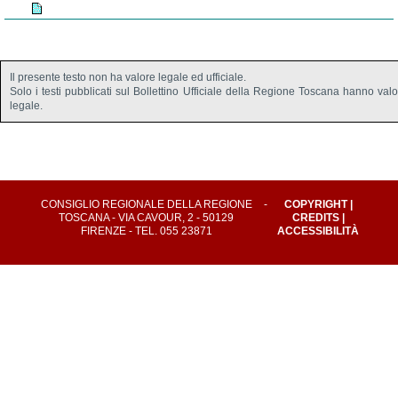
Il presente testo non ha valore legale ed ufficiale.
Solo i testi pubblicati sul Bollettino Ufficiale della Regione Toscana hanno val
legale.
CONSIGLIO REGIONALE DELLA REGIONE
-
COPYRIGHT
|
TOSCANA - VIA CAVOUR, 2 - 50129
CREDITS
|
FIRENZE - TEL. 055 23871
ACCESSIBILITÀ