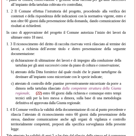
all’impianto della tartufaia coltivata e/o controllata;
1. 2
Il Comune effettua l’istruttoria del progetto, procedendo alla verifica dei
contenuti e della rispondenza delle indicazioni con la normativa vigente, entro e
non oltre 60 giorni dalla presentazione della domanda, dando comunicazione dei
risultati ai richiedenti.
In caso di approvazione del progetto il Comune autorizza l’inizio dei lavori da
ultimare entro 18 mesi.
1. 3
Il riconoscimento del diritto di raccolta riservata verrà rilasciato al termine dei
lavori, a richiesta dell’avente titolo e dietro presentazione della seguente
documentazione:
a)
dichiarazione di ultimazione dei lavori e di impegno alla conduzione della
tartufaia per gli anni successivi come da piano di coltura e conservazione;
b)
attestato della Ditta fornitrice dal quale risulti che le piante tartufigene da
destinare all’impianto sono micorrizate con le specie indicate;
c)
attestato di controllo delle piantine preventivamente micorrizate da porre a
dimora nella tartufaia rilasciato
dalla competente struttura della Giunta
regionale,
(22)
entro 60 giorni dalla richiesta e comunque entro tempi
tecnici utili per la loro messa a dimora, sulla base di una metodologia
definitiva ed approvata dalla Giunta regionale.
1. 4
Il Comune verifica la validità della documentazione di cui al punto precedente e
rilascia l’attestato di riconoscimento entro 60 giorni dalla presentazione della
stessa, dandone comunicazione anche agli organi di vigilanza e controllo
territorialmente competenti, preposti alla specifica sorveglianza della presente
legge.
Tale attestato ha validità di anni 5 a far data dal rilascio dello stesso ed è comunque