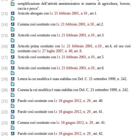
semplificazione dell’attività amministrativa in materia di agricoltura, foreste,
caccia e pesca".
Articolo abrogato con
l.r. 21 febbraio 2001, n.10
, art.1.
[13]
Comma così sostituito con
l.r. 21 febbraio 2001, n.10
, art.2.
[14]
Articolo così sostituito con
l.r. 21 febbraio 2001, n.10
, art.3.
[15]
Articolo prima sostituito con
l.r. 21 febbraio 2001, n.10
, art.4, ed ora così
[16]
sostituito con
l.r. 27 luglio 2007, n. 40, art. 8.
Articolo così sostituito con
l.r. 21 febbraio 2001, n.10
, art.5.
[17]
Articolo così sostituito con
l.r. 21 febbraio 2001, n.10
, art.6.
[18]
Lettera la cui modifica è stata stabilita con Del. C. 21 settembre 1999, n. 242.
[19]
Comma la cui modifica è stata stabilita con Del. C. 21 settembre 1999, n. 242.
[20]
Parole così sostituite con
l.r. 18 giugno 2012, n. 29
, art. 40.
[21]
Parole così sostituite con
l.r. 18 giugno 2012, n. 29
, art. 41.
[22]
Comma così sostituito con
l.r. 18 giugno 2012, n. 29
, art. 41.
[23]
Parole così sostituite con
l.r. 18 giugno 2012, n. 29
, art. 42.
[24]