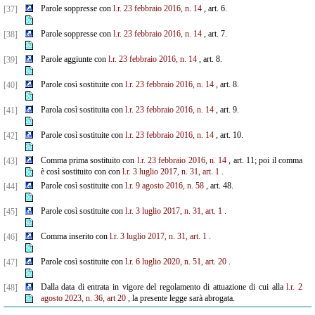
Parole soppresse con
l.r. 23 febbraio 2016, n. 14
, art. 6.
[37]
Parole soppresse con
l.r. 23 febbraio 2016, n. 14
, art. 7.
[38]
Parole aggiunte con
l.r. 23 febbraio 2016, n. 14
, art. 8.
[39]
Parole così sostituite con
l.r. 23 febbraio 2016, n. 14
, art. 8.
[40]
Parola così sostituita con
l.r. 23 febbraio 2016, n. 14
, art. 9.
[41]
Parole così sostituite con
l.r. 23 febbraio 2016, n. 14
, art. 10.
[42]
Comma prima sostituito con
l.r. 23 febbraio 2016, n. 14
, art. 11; poi il comma
[43]
è così sostituito con con
l.r. 3 luglio 2017, n. 31, art. 1
.
Parole così sostituite con
l.r. 9 agosto 2016, n. 58
, art. 48.
[44]
Parole così sostituite con
l.r. 3 luglio 2017, n. 31, art. 1
.
[45]
Comma inserito con
l.r. 3 luglio 2017, n. 31, art. 1
.
[46]
Parole così sostituite con
l.r. 6 luglio 2020, n. 51, art. 20
.
[47]
Dalla data di entrata in vigore del regolamento di attuazione di cui alla
l.r. 2
[48]
agosto 2023, n. 36, art 20
, la presente legge sarà abrogata.