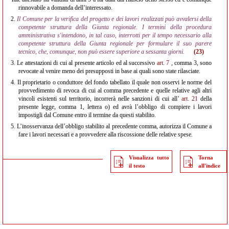
rinnovabile a domanda dell’interessato.
2.
Il Comune per la verifica del progetto e dei lavori realizzati può avvalersi della
competente struttura della Giunta regionale. I termini della procedura
amministrativa s'intendono, in tal caso, interrotti per il tempo necessario alla
competente struttura della Giunta regionale per formulare il suo parere
tecnico, che, comunque, non può essere superiore a sessanta giorni.
(23)
3.
Le attestazioni di cui al presente articolo ed al successivo
art. 7
, comma 3, sono
revocate al venire meno dei presupposti in base ai quali sono state rilasciate.
4.
Il proprietario o conduttore del fondo tabellato il quale non osservi le norme del
provvedimento di revoca di cui al comma precedente e quelle relative agli altri
vincoli esistenti sul territorio, incorrerà nelle sanzioni di cui all’
art. 21
della
presente legge, comma 1, lettera o) ed avrà l’obbligo di compiere i lavori
impostigli dal Comune entro il termine da questi stabilito.
5.
L’inosservanza dell’obbligo stabilito al precedente comma, autorizza il Comune a
fare i lavori necessari e a provvedere alla riscossione delle relative spese.
Visualizza tutto
Torna
il testo
all'indice