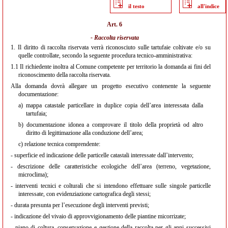
il testo
all'indice
Art. 6
- Raccolta riservata
1.
Il diritto di raccolta riservata verrà riconosciuto sulle tartufaie coltivate e/o su
quelle controllate, secondo la seguente procedura tecnico-amministrativa:
1.1
Il richiedente inoltra al Comune competente per territorio la domanda ai fini del
riconoscimento della raccolta riservata.
Alla domanda dovrà allegare un progetto esecutivo contenente la seguente
documentazione:
a)
mappa catastale particellare in duplice copia dell’area interessata dalla
tartufaia;
b)
documentazione idonea a comprovare il titolo della proprietà od altro
diritto di legittimazione alla conduzione dell’area;
c)
relazione tecnica comprendente:
- superficie ed indicazione delle particelle catastali interessate dall’intervento;
- descrizione delle caratteristiche ecologiche dell’area (terreno, vegetazione,
microclima);
- interventi tecnici e colturali che si intendono effettuare sulle singole particelle
interessate, con evidenziazione cartografica degli stessi;
- durata presunta per l’esecuzione degli interventi previsti;
- indicazione del vivaio di approvvigionamento delle piantine micorrizate;
- piano di coltura, conservazione e gestione della raccolta per gli anni successivi