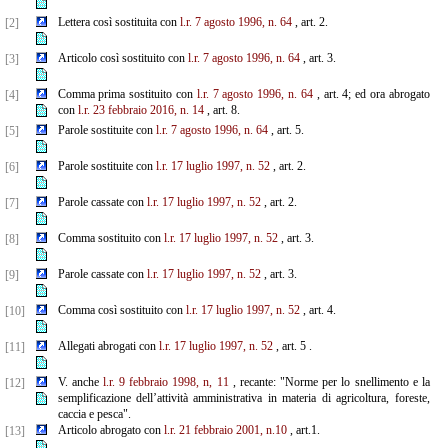
Lettera così sostituita con
l.r. 7 agosto 1996, n. 64
, art. 2.
[2]
Articolo così sostituito con
l.r. 7 agosto 1996, n. 64
, art. 3.
[3]
Comma prima sostituito con
l.r. 7 agosto 1996, n. 64
, art. 4; ed ora abrogato
[4]
con
l.r. 23 febbraio 2016, n. 14
, art. 8.
Parole sostituite con
l.r. 7 agosto 1996, n. 64
, art. 5.
[5]
Parole sostituite con
l.r. 17 luglio 1997, n. 52
, art. 2.
[6]
Parole cassate con
l.r. 17 luglio 1997, n. 52
, art. 2.
[7]
Comma sostituito con
l.r. 17 luglio 1997, n. 52
, art. 3.
[8]
Parole cassate con
l.r. 17 luglio 1997, n. 52
, art. 3.
[9]
Comma così sostituito con
l.r. 17 luglio 1997, n. 52
, art. 4.
[10]
Allegati abrogati con
l.r. 17 luglio 1997, n. 52
, art. 5 .
[11]
V. anche
l.r. 9 febbraio 1998, n, 11
, recante: "Norme per lo snellimento e la
[12]
semplificazione dell’attività amministrativa in materia di agricoltura, foreste,
caccia e pesca".
Articolo abrogato con
l.r. 21 febbraio 2001, n.10
, art.1.
[13]