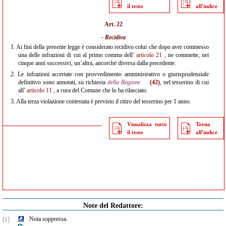
il testo
all'indice
Art. 22
- Recidiva
1.
Ai fini della presente legge è considerato recidivo colui che dopo aver commesso
una delle infrazioni di cui al primo comma dell’
articolo 21
, ne commette, nei
cinque anni successivi, un’altra, ancorché diversa dalla precedente.
2.
Le infrazioni accertate con provvedimento amministrativo o giurisprudenziale
definitivo sono annotati, su richiesta
della Regione
(42)
, nel tesserino di cui
all’
articolo 11
, a cura del Comune che lo ha rilasciato.
3.
Alla terza violazione contestata è previsto il ritiro del tesserino per 1 anno.
Visualizza tutto
Torna
il testo
all'indice
Note del Redattore:
Nota soppressa.
[1]