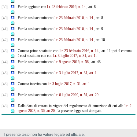
Parole aggiunte con
l.r. 23 febbraio 2016, n. 14
, art. 8.
[39]
Parole così sostituite con
l.r. 23 febbraio 2016, n. 14
, art. 8.
[40]
Parola così sostituita con
l.r. 23 febbraio 2016, n. 14
, art. 9.
[41]
Parole così sostituite con
l.r. 23 febbraio 2016, n. 14
, art. 10.
[42]
Comma prima sostituito con
l.r. 23 febbraio 2016, n. 14
, art. 11; poi il comma
[43]
è così sostituito con con
l.r. 3 luglio 2017, n. 31, art. 1
.
Parole così sostituite con
l.r. 9 agosto 2016, n. 58
, art. 48.
[44]
Parole così sostituite con
l.r. 3 luglio 2017, n. 31, art. 1
.
[45]
Comma inserito con
l.r. 3 luglio 2017, n. 31, art. 1
.
[46]
Parole così sostituite con
l.r. 6 luglio 2020, n. 51, art. 20
.
[47]
Dalla data di entrata in vigore del regolamento di attuazione di cui alla
l.r. 2
[48]
agosto 2023, n. 36, art 20
, la presente legge sarà abrogata.
Il presente testo non ha valore legale ed ufficiale.