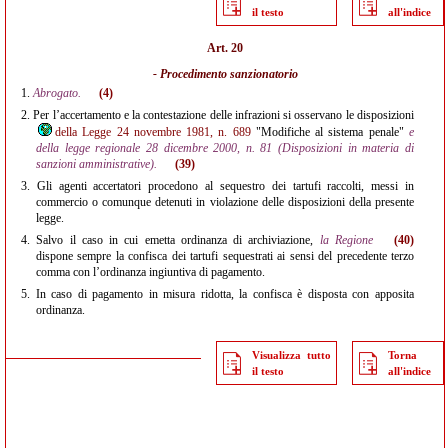
il testo
all'indice
Art. 20
- Procedimento sanzionatorio
1.
Abrogato.
(4)
2.
Per l’accertamento e la contestazione delle infrazioni si osservano le disposizioni
della Legge 24 novembre 1981, n. 689
"Modifiche al sistema penale"
e
della legge regionale 28 dicembre 2000, n. 81 (Disposizioni in materia di
sanzioni amministrative).
(39)
3.
Gli agenti accertatori procedono al sequestro dei tartufi raccolti, messi in
commercio o comunque detenuti in violazione delle disposizioni della presente
legge.
4.
Salvo il caso in cui emetta ordinanza di archiviazione,
la Regione
(40)
dispone sempre la confisca dei tartufi sequestrati ai sensi del precedente terzo
comma con l’ordinanza ingiuntiva di pagamento.
5.
In caso di pagamento in misura ridotta, la confisca è disposta con apposita
ordinanza.
Visualizza tutto
Torna
il testo
all'indice