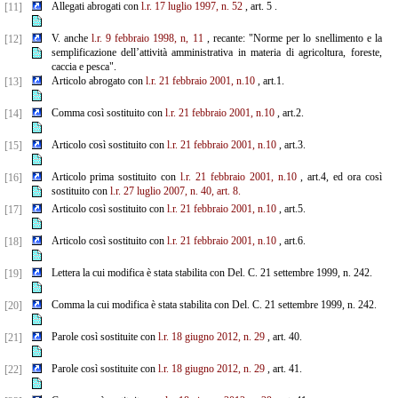
Allegati abrogati con
l.r. 17 luglio 1997, n. 52
, art. 5 .
[11]
V. anche
l.r. 9 febbraio 1998, n, 11
, recante: "Norme per lo snellimento e la
[12]
semplificazione dell’attività amministrativa in materia di agricoltura, foreste,
caccia e pesca".
Articolo abrogato con
l.r. 21 febbraio 2001, n.10
, art.1.
[13]
Comma così sostituito con
l.r. 21 febbraio 2001, n.10
, art.2.
[14]
Articolo così sostituito con
l.r. 21 febbraio 2001, n.10
, art.3.
[15]
Articolo prima sostituito con
l.r. 21 febbraio 2001, n.10
, art.4, ed ora così
[16]
sostituito con
l.r. 27 luglio 2007, n. 40, art. 8.
Articolo così sostituito con
l.r. 21 febbraio 2001, n.10
, art.5.
[17]
Articolo così sostituito con
l.r. 21 febbraio 2001, n.10
, art.6.
[18]
Lettera la cui modifica è stata stabilita con Del. C. 21 settembre 1999, n. 242.
[19]
Comma la cui modifica è stata stabilita con Del. C. 21 settembre 1999, n. 242.
[20]
Parole così sostituite con
l.r. 18 giugno 2012, n. 29
, art. 40.
[21]
Parole così sostituite con
l.r. 18 giugno 2012, n. 29
, art. 41.
[22]