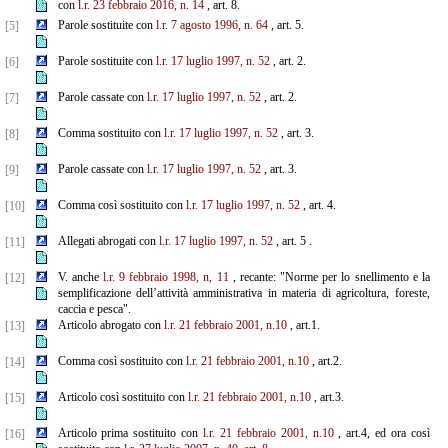
con
l.r. 23 febbraio 2016, n. 14
, art. 8.
Parole sostituite con
l.r. 7 agosto 1996, n. 64
, art. 5.
[5]
Parole sostituite con
l.r. 17 luglio 1997, n. 52
, art. 2.
[6]
Parole cassate con
l.r. 17 luglio 1997, n. 52
, art. 2.
[7]
Comma sostituito con
l.r. 17 luglio 1997, n. 52
, art. 3.
[8]
Parole cassate con
l.r. 17 luglio 1997, n. 52
, art. 3.
[9]
Comma così sostituito con
l.r. 17 luglio 1997, n. 52
, art. 4.
[10]
Allegati abrogati con
l.r. 17 luglio 1997, n. 52
, art. 5 .
[11]
V. anche
l.r. 9 febbraio 1998, n, 11
, recante: "Norme per lo snellimento e la
[12]
semplificazione dell’attività amministrativa in materia di agricoltura, foreste,
caccia e pesca".
Articolo abrogato con
l.r. 21 febbraio 2001, n.10
, art.1.
[13]
Comma così sostituito con
l.r. 21 febbraio 2001, n.10
, art.2.
[14]
Articolo così sostituito con
l.r. 21 febbraio 2001, n.10
, art.3.
[15]
Articolo prima sostituito con
l.r. 21 febbraio 2001, n.10
, art.4, ed ora così
[16]