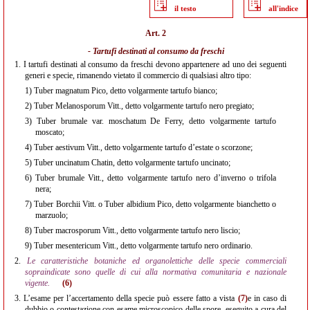
il testo
all'indice
Art. 2
- Tartufi destinati al consumo da freschi
1.
I tartufi destinati al consumo da freschi devono appartenere ad uno dei seguenti
generi e specie, rimanendo vietato il commercio di qualsiasi altro tipo:
1)
Tuber magnatum Pico, detto volgarmente tartufo bianco;
2)
Tuber Melanosporum Vitt., detto volgarmente tartufo nero pregiato;
3)
Tuber brumale var. moschatum De Ferry, detto volgarmente tartufo
moscato;
4)
Tuber aestivum Vitt., detto volgarmente tartufo d’estate o scorzone;
5)
Tuber uncinatum Chatin, detto volgarmente tartufo uncinato;
6)
Tuber brumale Vitt., detto volgarmente tartufo nero d’inverno o trifola
nera;
7)
Tuber Borchii Vitt. o Tuber albidium Pico, detto volgarmente bianchetto o
marzuolo;
8)
Tuber macrosporum Vitt., detto volgarmente tartufo nero liscio;
9)
Tuber mesentericum Vitt., detto volgarmente tartufo nero ordinario.
2.
Le caratteristiche botaniche ed organolettiche delle specie commerciali
sopraindicate sono quelle di cui alla normativa comunitaria e nazionale
vigente.
(6)
3.
L’esame per l’accertamento della specie può essere fatto a vista
(7)
e in caso di
dubbio o contestazione con esame microscopico delle spore, eseguito a cura del