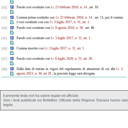
Parole così sostituite con
l.r. 23 febbraio 2016, n. 14
, art. 10.
[42]
Comma prima sostituito con
l.r. 23 febbraio 2016, n. 14
, art. 11; poi il comma
[43]
è così sostituito con con
l.r. 3 luglio 2017, n. 31, art. 1
.
Parole così sostituite con
l.r. 9 agosto 2016, n. 58
, art. 48.
[44]
Parole così sostituite con
l.r. 3 luglio 2017, n. 31, art. 1
.
[45]
Comma inserito con
l.r. 3 luglio 2017, n. 31, art. 1
.
[46]
Parole così sostituite con
l.r. 6 luglio 2020, n. 51, art. 20
.
[47]
Dalla data di entrata in vigore del regolamento di attuazione di cui alla
l.r. 2
[48]
agosto 2023, n. 36, art 20
, la presente legge sarà abrogata.
Il presente testo non ha valore legale ed ufficiale.
Solo i testi pubblicati sul Bollettino Ufficiale della Regione Toscana hanno val
legale.