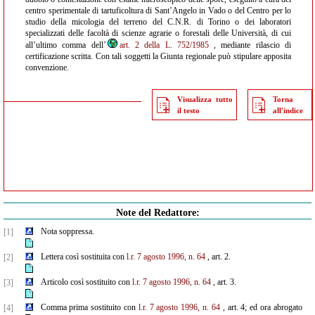
centro sperimentale di tartuficoltura di Sant’Angelo in Vado o del Centro per lo
studio della micologia del terreno del C.N.R. di Torino o dei laboratori
specializzati delle facoltà di scienze agrarie o forestali delle Università, di cui
all’ultimo comma dell’
art. 2 della L. 752/1985
, mediante rilascio di
certificazione scritta. Con tali soggetti la Giunta regionale può stipulare apposita
convenzione.
Visualizza tutto
Torna
il testo
all'indice
Note del Redattore:
Nota soppressa.
[1]
Lettera così sostituita con
l.r. 7 agosto 1996, n. 64
, art. 2.
[2]
Articolo così sostituito con
l.r. 7 agosto 1996, n. 64
, art. 3.
[3]
Comma prima sostituito con
l.r. 7 agosto 1996, n. 64
, art. 4; ed ora abrogato
[4]