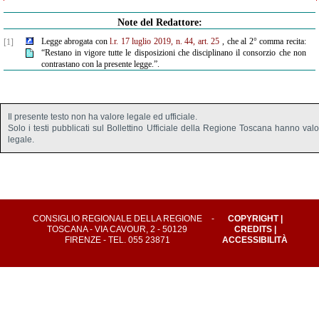
Note del Redattore:
Legge abrogata con
l.r. 17 luglio 2019, n. 44, art. 25
, che al 2° comma recita:
[1]
“Restano in vigore tutte le disposizioni che disciplinano il consorzio che non
contrastano con la presente legge.”.
Il presente testo non ha valore legale ed ufficiale.
Solo i testi pubblicati sul Bollettino Ufficiale della Regione Toscana hanno val
legale.
CONSIGLIO REGIONALE DELLA REGIONE
-
COPYRIGHT
|
TOSCANA - VIA CAVOUR, 2 - 50129
CREDITS
|
FIRENZE - TEL. 055 23871
ACCESSIBILITÀ