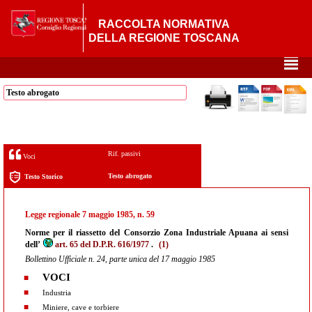
RACCOLTA NORMATIVA
DELLA REGIONE TOSCANA
²
Testo abrogato
Rif. passivi
Voci
Testo abrogato
Testo Storico
Legge regionale 7 maggio 1985, n. 59
Norme per il riassetto del Consorzio Zona Industriale Apuana ai sensi
dell’
art. 65 del D.P.R. 616/1977
.
(1)
Bollettino Ufficiale n. 24, parte unica del 17 maggio 1985
VOCI
Industria
Miniere, cave e torbiere