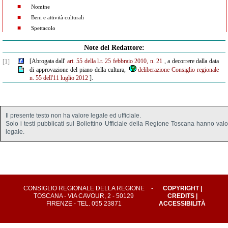
Nomine
Beni e attività culturali
Spettacolo
Note del Redattore:
[Abrogata dall'
art. 55 della l.r. 25 febbraio 2010, n. 21
, a decorrere dalla data
[1]
di approvazione del piano della cultura,
deliberazione Consiglio regionale
n. 55 dell'11 luglio 2012
].
Il presente testo non ha valore legale ed ufficiale.
Solo i testi pubblicati sul Bollettino Ufficiale della Regione Toscana hanno val
legale.
CONSIGLIO REGIONALE DELLA REGIONE
-
COPYRIGHT
|
TOSCANA - VIA CAVOUR, 2 - 50129
CREDITS
|
FIRENZE - TEL. 055 23871
ACCESSIBILITÀ