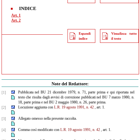
INDICE
Art. 1
Art. 2
Espandi
Visualizza tutto
indice
il testo
Note del Redattore:
Pubblicata nel BU 21 dicembre 1979, n. 71, parte prima e qui riportata nel
[1]
testo che risulta dagli avvisi di correzione pubblicati nel BU 7 marzo 1980, n.
18, parte prima e nel BU 2 maggio 1980, n. 26, parte prima.
Locuzione aggiunta con
L.R. 19 agosto 1991, n. 42
, art. 1.
[2]
Allegato omesso nella presente raccolta.
[3]
Comma così modificato con
L.R. 19 agosto 1991, n. 42
, art. 1.
[4]