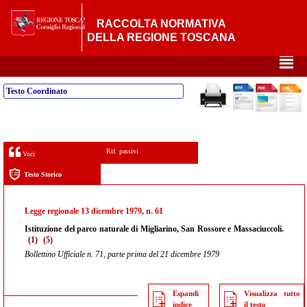
RACCOLTA NORMATIVA
DELLA REGIONE TOSCANA
²
Testo Coordinato
Rif. passivi
Voci
Testo Storico
Legge regionale 13 dicembre 1979, n. 61
Istituzione del parco naturale di Migliarino, San Rossore e Massaciuccoli.
(1)
(5)
Bollettino Ufficiale n. 71, parte prima del 21 dicembre 1979
Espandi
Visualizza tutto
indice
il testo