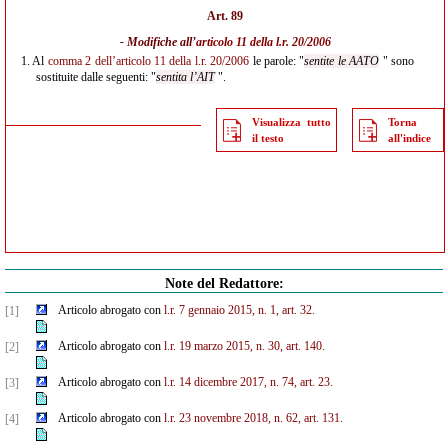
Art. 89
- Modifiche all’
articolo 11 della l.r. 20/2006
1.
Al
comma 2 dell’articolo 11 della l.r. 20/2006
le parole: "
sentite le AATO
" sono
sostituite dalle seguenti: "
sentita l’AIT
".
Visualizza tutto
Torna
il testo
all'indice
Note del Redattore:
Articolo abrogato con
l.r. 7 gennaio 2015, n. 1, art. 32.
[1]
Articolo abrogato con
l.r. 19 marzo 2015, n. 30, art. 140.
[2]
Articolo abrogato con
l.r. 14 dicembre 2017, n. 74, art. 23.
[3]
Articolo abrogato con
l.r. 23 novembre 2018, n. 62, art. 131.
[4]