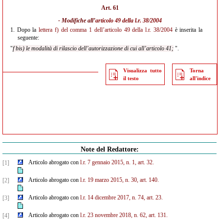
Art. 61
- Modifiche all’
articolo 49 della l.r. 38/2004
1.
Dopo la
lettera f) del comma 1 dell’articolo 49 della l.r. 38/2004
è inserita la
seguente:
"
f bis) le modalità di rilascio dell’autorizzazione di cui all’articolo 41;
".
Visualizza tutto
Torna
il testo
all'indice
Note del Redattore:
Articolo abrogato con
l.r. 7 gennaio 2015, n. 1, art. 32.
[1]
Articolo abrogato con
l.r. 19 marzo 2015, n. 30, art. 140.
[2]
Articolo abrogato con
l.r. 14 dicembre 2017, n. 74, art. 23.
[3]
Articolo abrogato con
l.r. 23 novembre 2018, n. 62, art. 131.
[4]