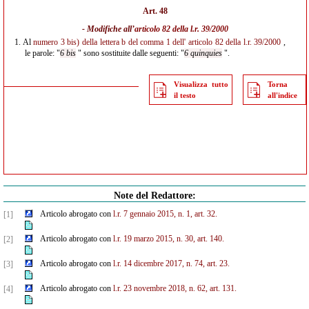
Art. 48
- Modifiche all’
articolo 82 della l.r. 39/2000
1.
Al
numero 3 bis) della lettera b del comma 1 dell' articolo 82 della l.r. 39/2000
,
le parole: "
6 bis
" sono sostituite dalle seguenti: "
6 quinquies
".
Visualizza tutto
Torna
il testo
all'indice
Note del Redattore:
Articolo abrogato con
l.r. 7 gennaio 2015, n. 1, art. 32.
[1]
Articolo abrogato con
l.r. 19 marzo 2015, n. 30, art. 140.
[2]
Articolo abrogato con
l.r. 14 dicembre 2017, n. 74, art. 23.
[3]
Articolo abrogato con
l.r. 23 novembre 2018, n. 62, art. 131.
[4]