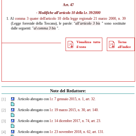
Art. 47
- Modifiche all’
articolo 10 della l.r. 39/2000
1.
Al
comma 3 quater dell'articolo 10 della legge regionale 21 marzo 2000, n. 39
(Legge forestale della Toscana), le parole: "
all’articolo 3 bis
" sono sostituite
dalle seguenti: "
al comma 3 bis
".
Visualizza tutto
Torna
il testo
all'indice
Note del Redattore:
Articolo abrogato con
l.r. 7 gennaio 2015, n. 1, art. 32.
[1]
Articolo abrogato con
l.r. 19 marzo 2015, n. 30, art. 140.
[2]
Articolo abrogato con
l.r. 14 dicembre 2017, n. 74, art. 23.
[3]
Articolo abrogato con
l.r. 23 novembre 2018, n. 62, art. 131.
[4]