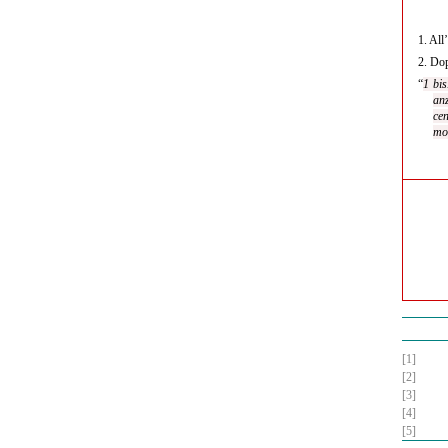
1.
All’
2.
Dop
“
1 bis
anz
cen
mon
[1]
[2]
[3]
[4]
[5]