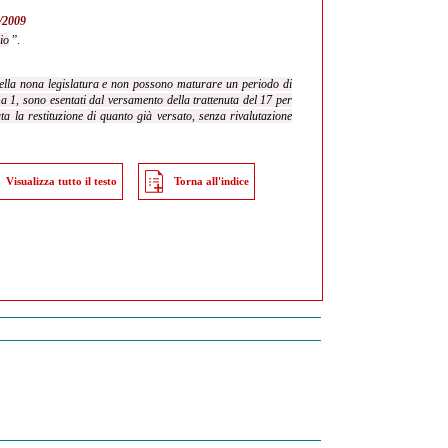
3/2009
io
”.
ella nona legislatura e non possono maturare un periodo di
mma 1, sono esentati dal versamento della trattenuta del 17 per
a la restituzione di quanto già versato, senza rivalutazione
Visualizza tutto il testo
Torna all'indice