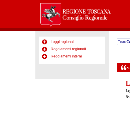
Leggi regionali
Testo C
Regolamenti regionali
Regolamenti interni
Vo
L
Le
Bol