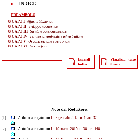
INDICE
PREAMBOLO
CAPO I
- Affari istituzionali
CAPO II
- Sviluppo economico
CAPO III
- Sanità e coesione sociale
CAPO IV
- Territorio, ambiente e infrastrutture
CAPO V
- Organizzazione e personale
CAPO VI
- Norme finali
Espandi
Visualizza tutto
indice
il testo
Note del Redattore:
Articolo abrogato con
l.r. 7 gennaio 2015, n. 1, art. 32.
[1]
Articolo abrogato con
l.r. 19 marzo 2015, n. 30, art. 140.
[2]