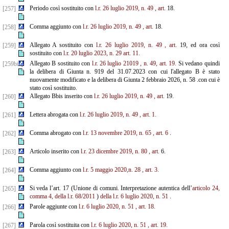
Periodo così sostituito con
l.r. 26 luglio 2019, n. 49
, art.
18.
[257]
Comma aggiunto con
l.r. 26 luglio 2019, n. 49
, art.
18.
[258]
Allegato A sostituito con
l.r. 26 luglio 2019, n. 49
, art.
19, ed ora così
[259]
sostituito con
l.r. 20 luglio 2023, n. 29
art. 11.
Allegato B sostituito con
l.r. 26 luglio 21019
, n. 49, art. 19.
Si vedano quindi
[259bis]
la delibera di Giunta n. 919 del 31.07.2023 con cui l'allegato B è stato
nuovamente modificato e la delibera di Giunta 2 febbraio 2026, n. 58 .con cui è
stato così sostituito.
Allegato Bbis inserito con
l.r. 26 luglio 2019, n. 49
, art.
19.
[260]
Lettera abrogata con
l.r. 26 luglio 2019, n. 49
, art. 1.
[261]
Comma abrogato con
l.r. 13 novembre 2019, n. 65
, art. 6
.
[262]
Articolo inserito con
l.r. 23 dicembre 2019, n. 80
, art.
6.
[263]
Comma aggiunto con
l.r. 5 maggio 2020,n. 28
, art. 3.
[264]
Si veda l’art. 17 (Unione di comuni. Interpretazione autentica dell’
articolo 24,
[265]
comma 4, della l.r. 68/2011
)
della
l.r. 6 luglio 2020, n. 51
.
Parole aggiunte con
l.r. 6 luglio 2020, n. 51
, art. 18.
[266]
Parola così sostituita con
l.r. 6 luglio 2020, n. 51
, art. 19.
[267]