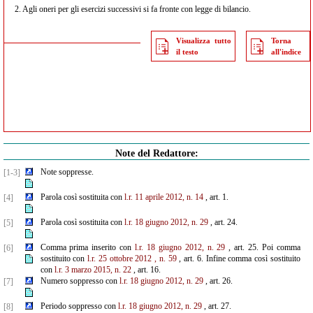
2.
Agli oneri per gli esercizi successivi si fa fronte con legge di bilancio.
Visualizza tutto
Torna
il testo
all'indice
Note del Redattore:
Note soppresse.
[1-3]
Parola così sostituita con
l.r. 11 aprile 2012, n. 14
, art. 1.
[4]
Parola così sostituita con
l.r. 18 giugno 2012, n. 29
, art. 24.
[5]
Comma prima inserito con
l.r. 18 giugno 2012, n. 29
, art. 25. Poi comma
[6]
sostituito con
l.r. 25 ottobre 2012
,
n. 59
, art. 6. Infine comma così sostituito
con
l.r. 3 marzo 2015, n. 22
, art. 16.
Numero soppresso con
l.r. 18 giugno 2012, n. 29
, art. 26.
[7]
Periodo soppresso con
l.r. 18 giugno 2012, n. 29
, art. 27.
[8]