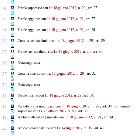
Parola soppressa con
l.r. 18 giugno 2012, n. 29
, art. 27.
[9]
Parole aggiunte con
l.r. 18 giugno 2012, n. 29
, art. 27.
[10]
Parole aggiunte con
l.r. 18 giugno 2012, n. 29
, art. 28.
[11]
Comma così sostituito con
l.r. 18 giugno 2012, n. 29
, art. 29.
[12]
Parole così sostituite con
l.r. 18 giugno 2012, n. 29
, art. 30.
[13]
Nota soppressa.
[14]
Comma inserito con
l.r. 18 giugno 2012, n. 29
, art. 32.
[15]
Nota soppressa.
[16]
Parole inserite con
l.r. 18 giugno 2012, n. 29
, art. 34.
[17]
Periodo prima modificato con
l.r. 18 giugno 2012, n. 29
, art. 34. Poi periodo
[18]
soppresso con
l.r. 25 ottobre 2012, n. 59
, art. 30.
Ambito (allegato A) inserito con
l.r. 18 giugno 2012, n. 29
, art. 34.
[19]
Articolo così sostituito con
l.r. 14 luglio 2012, n. 35
, art. 43.
[20]