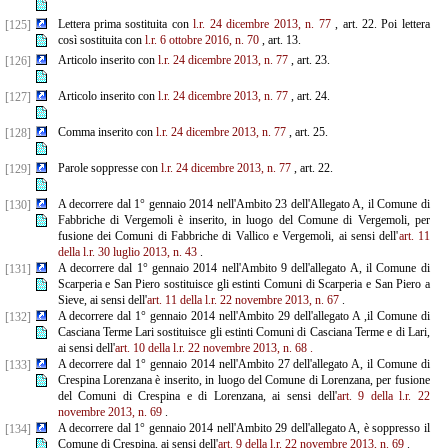
Lettera prima sostituita con
l.r. 24 dicembre 2013, n. 77
, art. 22. Poi lettera
[125]
così sostituita con
l.r. 6 ottobre 2016, n. 70
, art. 13.
Articolo inserito con
l.r. 24 dicembre 2013, n. 77
, art. 23.
[126]
Articolo inserito con
l.r. 24 dicembre 2013, n. 77
, art. 24.
[127]
Comma inserito con
l.r. 24 dicembre 2013, n. 77
, art. 25.
[128]
Parole soppresse con
l.r. 24 dicembre 2013, n. 77
, art. 22.
[129]
A decorrere dal 1° gennaio 2014 nell'Ambito 23 dell'Allegato A, il Comune di
[130]
Fabbriche di Vergemoli è inserito, in luogo del Comune di Vergemoli, per
fusione dei Comuni di Fabbriche di Vallico e Vergemoli, ai sensi dell'
art. 11
della l.r. 30 luglio 2013, n. 43
.
A decorrere dal 1° gennaio 2014 nell'Ambito 9 dell'allegato A, il Comune di
[131]
Scarperia e San Piero sostituisce gli estinti Comuni di Scarperia e San Piero a
Sieve, ai sensi dell'
art. 11 della l.r. 22 novembre
2013, n. 67
.
A decorrere dal 1° gennaio 2014 nell'Ambito 29 dell'allegato A ,il Comune di
[132]
Casciana Terme Lari sostituisce gli estinti Comuni di Casciana Terme e di Lari,
ai sensi dell'
art. 10 della l.r. 22 novembre 2013, n. 68
.
A decorrere dal 1° gennaio 2014 nell'Ambito 27 dell'allegato A, il Comune di
[133]
Crespina Lorenzana è inserito, in luogo del Comune di Lorenzana, per fusione
del Comuni di Crespina e di Lorenzana, ai sensi dell'
art. 9 della l.r. 22
novembre 2013, n. 69
.
A decorrere dal 1° gennaio 2014 nell'Ambito 29 dell'allegato A, è soppresso il
[134]
Comune di Crespina, ai sensi dell'
art. 9 della l.r. 22 novembre 2013, n. 69
.