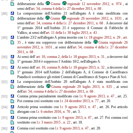
deliberazione della
Giunta
regionale 12 novembre 2012, n. 974
, ai
sensi dell'
art. 54, comma 4 della l.r. 27 dicembre 2011, n. 68
.
La composizione dell'Ambito 21 nell'allegato A è stata modificata con
[88]
deliberazione della
Giunta
regionale 26 novembre 2012, n. 1031
, ai
sensi dell'
art. 54, comma 4 della l.r. 27 dicembre 2011, n. 68
. A decorrere dal
1° gennaio 2014 nell'Ambito 21 è soppresso il Comune di Fabbriche di
Vallico, ai sensi dell'
art.
11 della
l.r. 30 luglio 2013, n. 43
.
L'ambito 23/2 nell'allegato A prima inserito con
l.r. 18 giugno 2012, n. 29
, art.
[89]
35
, è stato ora soppresso con deliberazione della
Giunta regionale 26
novembre 2012, n. 1031
, ai sensi dell'
art. 54, comma 4 della l.r.
27 dicembre
2011, n. 68
.
Ai sensi dell'
art. 10, comma 2, della l.r. 18 giugno 2013, n. 31
, a decorrere dal
[90]
1° gennaio 2014 è soppresso l' Ambito 10/2, nell'allegato A.
Ai sensi dell'
art. 10, comma 9, della l.r. 18 giugno 2013, n. 32
, a decorrere dal
[91]
1° gennaio 2014 nell'Ambito 2 dell'allegato A, il Comune di Castelfranco
Piandiscò sostituisce gli estinti Comuni di Castelfranco di Sopra e Pian di Scò.
La composizione dell'Ambito 20 nell'allegato A è stata modificata con
[92]
deliberazione della
Giunta regionale 29 luglio 2013, n. 635
, ai sensi
dell'
art. 54, comma 4 della l.r. 27 dicembre 2011, n. 68
.
Comma prima parzialmente modificato con
l.r. 9 agosto 2013, n. 47
, art. 25.
[93]
Poi comma così sostituito con
l.r.
24 dicembre 2013, n. 77
, art. 20.
Articolo prima sostituito con
l.r. 9 agosto 2013, n. 47
, art. 26. Poi articolo
[94]
abrogato con
l.r. 6 ottobre 2016, n. 70
, art. 5.
Comma prima sostituito con
l.r. 9 agosto 2013, n. 47
, art. 27. Poi comma così
[95]
sostituito con
l.r. 3 marzo 2015
, n.
22
, art. 18.
Comma così sostituito con
l.r. 9 agosto 2013, n. 47
, art. 28.
[96]