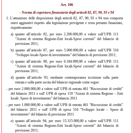
Art. 106
- Norma di copertura finanziaria degli articoli 82, 87, 90, 93 e 94
1.
L’attuazione delle disposizioni degli articoli 82, 87, 90, 93 e 94 non comporta
oneri aggiuntivi rispetto alla legislazione previgente e resta pertanto finanziato,
rispettivamente:
a)
quanto all’articolo 82, per euro 2.200.000,00 a valere sull’UPB 111
“Azioni di sistema Regione-Enti locali-Spese correnti” del bilancio di
previsione 2011;
b)
quanto all’articolo 87, per euro 5.000.000,00 a valere sull’UPB 516
“Sviluppo locale-Spese di investimento” del bilancio di previsione 2011;
c)
quanto all’articolo 90, per euro 6.184.999,98 a valere sull’UPB 111
“Azioni di sistema Regione-Enti locali-Spese correnti” del bilancio di
previsione 2011;
d)
quanto all’articolo 93, mediante contemporanea iscrizione sulla parte
entrata e sulla parte uscita del bilancio regionale come segue:
- per euro 2.000.000,00 a valere sull' UPB di entrata 461 “Riscossione di crediti”
del bilancio 2011 e sull' UPB di spesa 119 “Azioni di sistema Regione – Enti
locali- Spese di investimento” del bilancio 2011
- per euro 1.000.000,00 a valere sull' UPB di entrata 461 “Riscossione di crediti”
del bilancio 2011 e sull' UPB di spesa 516 “Sviluppo locale – Spese di
investimento” del bilancio di previsione 2011
e)
quanto all’articolo 94, per euro 15.315.000,00 a valere sull’UPB 111
“Azioni di sistema Regione-Enti locali-Spese correnti” del bilancio di
previsione 2011;