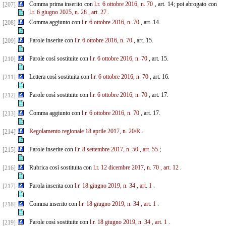
Comma prima inserito con
l.r. 6 ottobre 2016, n. 70
, art. 14; poi abrogato con
[207]
l.r. 6 giugno 2025, n. 28
, art. 27
.
Comma aggiunto con
l.r. 6 ottobre 2016, n. 70
, art. 14.
[208]
Parole inserite con
l.r. 6 ottobre 2016, n. 70
, art. 15.
[209]
Parole così sostituite con
l.r. 6 ottobre 2016, n. 70
, art. 15.
[210]
Lettera così sostituita con
l.r. 6 ottobre 2016, n. 70
, art. 16.
[211]
Parole così sostituite con
l.r. 6 ottobre 2016, n. 70
, art. 17.
[212]
Comma aggiunto con
l.r. 6 ottobre 2016, n. 70
, art. 17.
[213]
Regolamento regionale 18 aprile 2017, n. 20/R
.
[214]
Parole inserite con
l.r. 8 settembre 2017, n. 50
, art. 55
;
[215]
Rubrica così sostituita con
l.r. 12 dicembre 2017, n. 70
, art. 12
.
[216]
Parola inserita con
l.r. 18 giugno 2019, n. 34
, art. 1
.
[217]
Comma inserito con
l.r. 18 giugno 2019, n. 34
, art. 1
.
[218]
Parole così sostituite con
l.r. 18 giugno 2019, n. 34
, art. 1
.
[219]