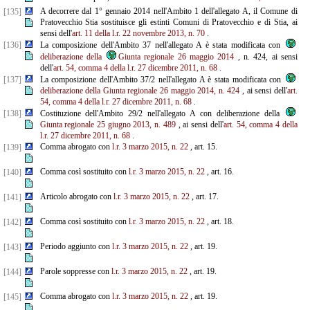
A decorrere dal 1° gennaio 2014 nell'Ambito 1 dell'allegato A, il Comune di
[135]
Pratovecchio Stia sostituisce gli estinti Comuni di Pratovecchio e di Stia, ai
sensi dell'
art. 11 della l.r. 22 novembre 2013, n. 70
.
[136]
La composizione dell'Ambito 37 nell'allegato A è stata modificata con
deliberazione della
Giunta regionale 26 maggio 2014
, n. 424, ai sensi
dell'
art. 54, comma 4 della l.r. 27 dicembre 2011, n. 68
.
[137]
La composizione dell'Ambito 37/2 nell'allegato A è stata modificata con
deliberazione della Giunta regionale 26 maggio 2014, n. 424
, ai sensi dell'
art.
54, comma 4 della l.r. 27 dicembre 2011, n. 68
.
[138]
Costituzione dell'Ambito 29/2 nell'allegato A con deliberazione della
Giunta regionale 25 giugno 2013, n. 489
, ai sensi dell'
art. 54, comma 4 della
l.r. 27 dicembre 2011, n. 68
.
Comma abrogato con
l.r. 3 marzo 2015, n. 22
, art. 15.
[139]
Comma così sostituito con
l.r. 3 marzo 2015, n. 22
, art. 16.
[140]
Articolo abrogato con
l.r. 3 marzo 2015, n. 22
, art. 17.
[141]
Comma così sostituito con
l.r. 3 marzo 2015, n. 22
, art. 18.
[142]
Periodo aggiunto con
l.r. 3 marzo 2015, n. 22
, art. 19.
[143]
Parole soppresse con
l.r. 3 marzo 2015, n. 22
, art. 19.
[144]
Comma abrogato con
l.r. 3 marzo 2015, n. 22
, art. 19.
[145]