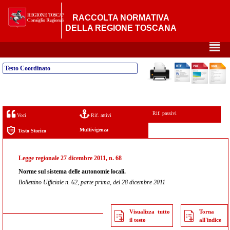
RACCOLTA NORMATIVA
DELLA REGIONE TOSCANA
²
Testo Coordinato
Rif. passivi
Voci
Rif. attivi
Multivigenza
Testo Storico
Legge regionale 27 dicembre 2011, n. 68
Norme sul sistema delle autonomie locali.
Bollettino Ufficiale n. 62, parte prima, del 28 dicembre 2011
Visualizza tutto
Torna
il testo
all'indice