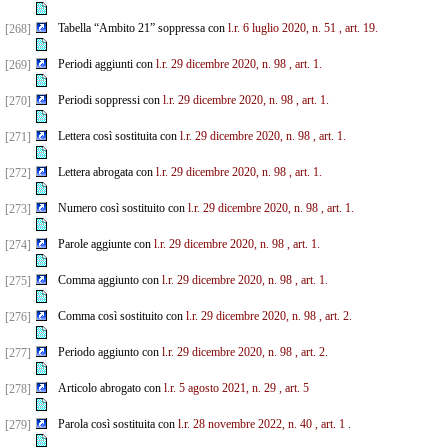
Tabella “Ambito 21” soppressa con
l.r. 6 luglio 2020, n. 51
, art. 19.
[268]
Periodi aggiunti con
l.r. 29 dicembre 2020, n. 98
, art. 1.
[269]
Periodi soppressi con
l.r. 29 dicembre 2020, n. 98
, art. 1.
[270]
Lettera così sostituita con
l.r. 29 dicembre 2020, n. 98
, art. 1.
[271]
Lettera abrogata con
l.r. 29 dicembre 2020, n. 98
, art. 1.
[272]
Numero così sostituito con
l.r. 29 dicembre 2020, n. 98
, art. 1.
[273]
Parole aggiunte con
l.r. 29 dicembre 2020, n. 98
, art. 1.
[274]
Comma aggiunto con
l.r. 29 dicembre 2020, n. 98
, art. 1.
[275]
Comma così sostituito con
l.r. 29 dicembre 2020, n. 98
, art. 2.
[276]
Periodo aggiunto con
l.r. 29 dicembre 2020, n. 98
, art. 2.
[277]
Articolo abrogato con
l.r. 5 agosto 2021, n. 29
, art. 5
[278]
Parola così sostituita con
l.r. 28 novembre 2022, n. 40
, art. 1
.
[279]