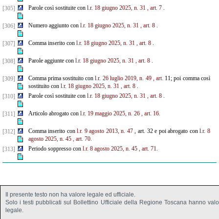
Parole così sostituite con
l.r. 18 giugno 2025, n. 31
, art. 7
.
[305]
Numero aggiunto con
l.r. 18 giugno 2025, n. 31
, art. 8
.
[306]
Comma inserito con
l.r. 18 giugno 2025, n. 31
, art. 8
.
[307]
Parole aggiunte con
l.r. 18 giugno 2025, n. 31
, art. 8
.
[308]
Comma prima sostituito con
l.r. 26 luglio 2019, n. 49
, art.
11; poi comma così
[309]
sostituito con
l.r. 18 giugno 2025, n. 31
, art. 8
.
Parole così sostituite con
l.r. 18 giugno 2025, n. 31
, art. 8
.
[310]
Articolo abrogato con
l.r. 19 maggio 2025, n. 26
, art. 16.
[311]
Comma inserito con
l.r. 9 agosto 2013, n. 47
, art. 32 e poi abrogato con
l.r. 8
[312]
agosto 2025, n. 45
, art. 70.
Periodo soppresso con
l.r. 8 agosto 2025, n. 45
, art. 71.
[313]
Il presente testo non ha valore legale ed ufficiale.
Solo i testi pubblicati sul Bollettino Ufficiale della Regione Toscana hanno val
legale.