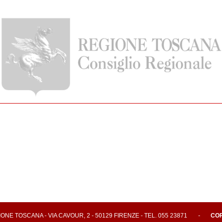
E TOSCANA - VIA CAVOUR, 2 - 50129 FIRENZE - TEL. 055 23871
-
CO