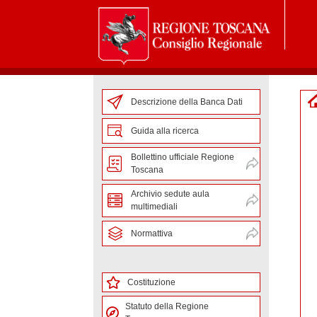
Descrizione della Banca Dati
Guida alla ricerca
Bollettino ufficiale Regione
Toscana
Archivio sedute aula
multimediali
Normattiva
Costituzione
Statuto della Regione