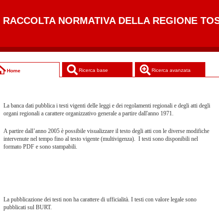
RACCOLTA NORMATIVA DELLA REGIONE TO
Ricerca base
Ricerca avanzata
Home
La banca dati pubblica i testi vigenti delle leggi e dei regolamenti regionali e degli atti degli
organi regionali a carattere organizzativo generale a partire dall'anno 1971.
A partire dall’anno 2005 è possibile visualizzare il testo degli atti con le diverse modifiche
intervenute nel tempo fino al testo vigente (multivigenza). I testi sono disponibili nel
formato PDF e sono stampabili.
La pubblicazione dei testi non ha carattere di ufficialità. I testi con valore legale sono
pubblicati sul BURT.