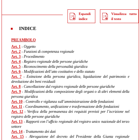
Espandi
Visualizza tutto
indice
il testo
INDICE
PREAMBOLO
Art. 1
- Oggetto
Art. 2
- Funzioni di competenza regionale
Art. 3
- Procedimento
Art. 4
- Registro regionale delle persone giuridiche
Art. 5
- Riconoscimento della personalità giuridica
Art. 6
- Modificazioni dell’atto costitutivo e dello statuto
Art. 7
- Estinzione della persona giuridica, liquidazione del patrimonio e
devoluzione dei beni residuali
Art. 8
- Cancellazione dal registro regionale delle persone giuridiche
Art. 9
- Modificazioni della composizione degli organi o di altri elementi della
persona giuridica
Art. 10
- Controllo e vigilanza sull’amministrazione delle fondazioni
Art. 11
- Coordinamento, unificazione e trasformazione delle fondazioni
Art. 12
- Verifica della permanenza dei requisiti previsti per l’iscrizione nel
registro delle persone giuridiche
Art. 13
- Rapporti con l’ufficio regionale del registro unico nazionale del terzo
settore
Art. 14
- Trattamento dei dati
Art. 15
- Abrogazione del decreto del Presidente della Giunta regionale