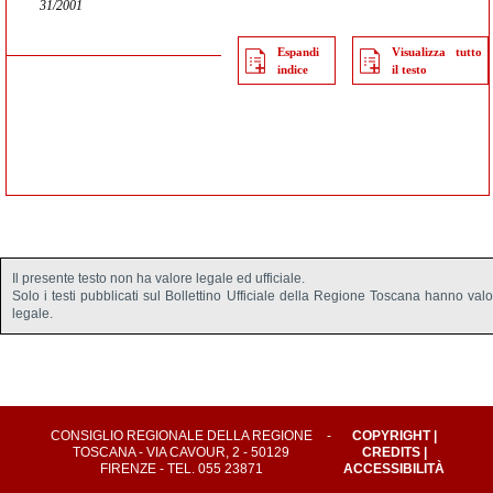
31/2001
Espandi
Visualizza tutto
indice
il testo
Il presente testo non ha valore legale ed ufficiale.
Solo i testi pubblicati sul Bollettino Ufficiale della Regione Toscana hanno val
legale.
CONSIGLIO REGIONALE DELLA REGIONE
-
COPYRIGHT
|
TOSCANA - VIA CAVOUR, 2 - 50129
CREDITS
|
FIRENZE - TEL. 055 23871
ACCESSIBILITÀ