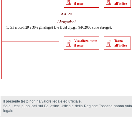
il testo
all'indice
Art. 29
Abrogazioni
1.
Gli articoli 29 e 30 e gli allegati D e E del d.p.g.r. 9/R/2005 sono abrogati.
Visualizza tutto
Torna
il testo
all'indice
Il presente testo non ha valore legale ed ufficiale.
Solo i testi pubblicati sul Bollettino Ufficiale della Regione Toscana hanno val
legale.