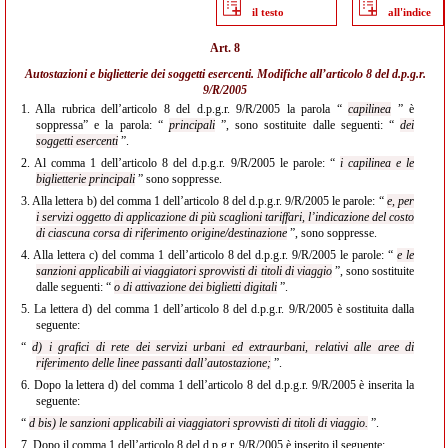
il testo
all'indice
Art. 8
Autostazioni e biglietterie dei soggetti esercenti. Modifiche all’articolo 8 del d.p.g.r.
9/R/2005
1.
Alla rubrica dell’articolo 8 del d.p.g.r. 9/R/2005 la parola “
capilinea
” è
soppressa” e la parola: “
principali
”, sono sostituite dalle seguenti: “
dei
soggetti esercenti
”.
2.
Al comma 1 dell’articolo 8 del d.p.g.r. 9/R/2005 le parole: “
i capilinea e le
biglietterie principali
” sono soppresse.
3.
Alla lettera b) del comma 1 dell’articolo 8 del d.p.g.r. 9/R/2005 le parole: “
e, per
i servizi oggetto di applicazione di più scaglioni tariffari, l’indicazione del costo
di ciascuna corsa di riferimento origine/destinazione
”, sono soppresse.
4.
Alla lettera c) del comma 1 dell’articolo 8 del d.p.g.r. 9/R/2005 le parole: “
e le
sanzioni applicabili ai viaggiatori sprovvisti di titoli di viaggio
”, sono sostituite
dalle seguenti: “
o di attivazione dei biglietti digitali
”.
5.
La lettera d) del comma 1 dell’articolo 8 del d.p.g.r. 9/R/2005 è sostituita dalla
seguente:
“
d) i grafici di rete dei servizi urbani ed extraurbani, relativi alle aree di
riferimento delle linee passanti dall’autostazione;
”.
6.
Dopo la lettera d) del comma 1 dell’articolo 8 del d.p.g.r. 9/R/2005 è inserita la
seguente:
“
d bis) le sanzioni applicabili ai viaggiatori sprovvisti di titoli di viaggio.
”.
7.
Dopo il comma 1 dell’articolo 8 del d.p.g.r. 9/R/2005 è inserito il seguente: