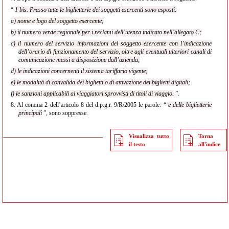
“
1 bis. Presso tutte le biglietterie dei soggetti esercenti sono esposti:
a) nome e logo del soggetto esercente;
b) il numero verde regionale per i reclami dell’utenza indicato nell’allegato C;
c) il numero del servizio informazioni del soggetto esercente con l’indicazione
dell’orario di funzionamento del servizio, oltre agli eventuali ulteriori canali di
comunicazione messi a disposizione dall’azienda;
d) le indicazioni concernenti il sistema tariffario vigente;
e) le modalità di convalida dei biglietti o di attivazione dei biglietti digitali;
f) le sanzioni applicabili ai viaggiatori sprovvisti di titoli di viaggio.
”.
8.
Al comma 2 dell’articolo 8 del d.p.g.r. 9/R/2005 le parole: “
e delle biglietterie
principali
”, sono soppresse.
Visualizza tutto
Torna
il testo
all'indice