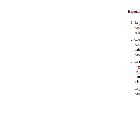
Requisit
1.
Le 
del
e l
2.
Cos
con
int
del
3.
Le 
re
le
mul
dis
4.
Le 
dei