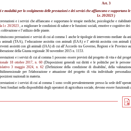
Art. 3
i e modalità per lo svolgimento delle prestazioni e dei servizi che affiancano e supportano le t
l.r. 20/2023
)
prestazioni e i servizi che affiancano e supportano le terapie mediche, psicologiche e riabilitativ
la l.r. 20/2023
, a migliorare le condizioni di salute e le funzioni sociali, emotive e cognitive dei 
a coltivazione e l’utilizzo delle piante.
tituiscono prestazioni e servizi di cui al comma 1 anche le tipologie di intervento mediate da anim
 animali (TAA), l’educazione assistita con animali (EAA) e l’ attività assistita con animali 
erventi assistiti con gli animali (IAA) di cui all’Accordo tra Governo, Regioni e le Province
iberazione della Giunta regionale 30 novembre 2015 n. 1153.
prestazioni e i servizi di cui al comma 1 possono essere previsti dal progetto di vita e dal progetto
gionale 18 ottobre 2017, n. 60
(Disposizioni generali sui diritti e le politiche per le persone
gislativo 3 maggio 2024, n. 62
(Definizione della condizione di disabilita', della valutazi
tidimensionale per l'elaborazione e attuazione del progetto di vita individuale personaliz
posizioni nazionali in materia.
prestazioni e i servizi di cui al comma 1 sono svolti prevalentemente presso la sede dell’operator
 beni fondiari nella disponibilità degli operatori di agricoltura sociale, devono essere funzionali al