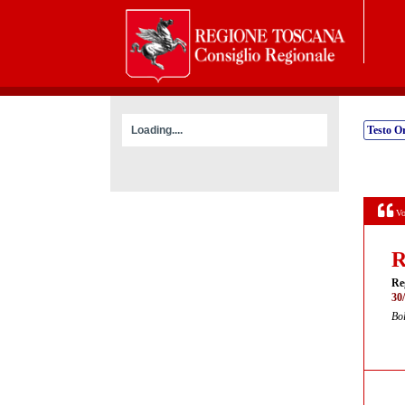
Loading....
Testo Or
Vo
R
Re
30
Bol