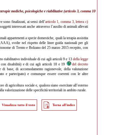
erapie mediche, psicologiche e riabilitative (
articolo 3, comma 10
e sono finalizzati, ai sensi dell’
articolo 1, comma 3, lettera c)
soggetti interessati anche attraverso l’ausilio di animali allevati
ali appartenenti a specie domestiche, quali la terapia assistita
(AAA), svolte nel rispetto delle linee guida nazionali per gli
 autonome di Trento e Bolzano del 25 marzo 2015 recepito, con
 riabilitativo individuale di cui agli articoli 9 e 13
della legge
 con disabilità) e di cui agli articoli 18 e 19
del decreto
one di base, di accomodamento ragionevole, della valutazione
zato e partecipato) e comunque essere coerenti con le altre
e di agricoltura sociale e, qualora siano esercitate all’esterno
la valorizzazione delle specificità territoriali in ambito rurale.
Visualizza tutto il testo
Torna all'indice