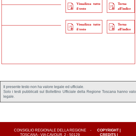
Visualizza tutto
Torna
il testo
all'indice
Visualizza tutto
Torna
il testo
all'indice
Il presente testo non ha valore legale ed ufficiale.
Solo i testi pubblicati sul Bollettino Ufficiale della Regione Toscana hanno val
legale.
CONSIGLIO REGIONALE DELLA REGIONE
-
COPYRIGHT
|
TOSCANA - VIA CAVOUR, 2 - 50129
CREDITS
|