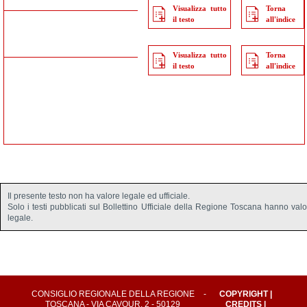
Visualizza tutto
Torna
il testo
all'indice
Visualizza tutto
Torna
il testo
all'indice
Il presente testo non ha valore legale ed ufficiale.
Solo i testi pubblicati sul Bollettino Ufficiale della Regione Toscana hanno val
legale.
CONSIGLIO REGIONALE DELLA REGIONE
-
COPYRIGHT
|
TOSCANA - VIA CAVOUR, 2 - 50129
CREDITS
|