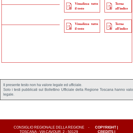
Visualizza tutto
Torna
il testo
all'indice
Visualizza tutto
Torna
il testo
all'indice
Il presente testo non ha valore legale ed ufficiale.
Solo i testi pubblicati sul Bollettino Ufficiale della Regione Toscana hanno val
legale.
CONSIGLIO REGIONALE DELLA REGIONE
-
COPYRIGHT
|
TOSCANA - VIA CAVOUR, 2 - 50129
CREDITS
|