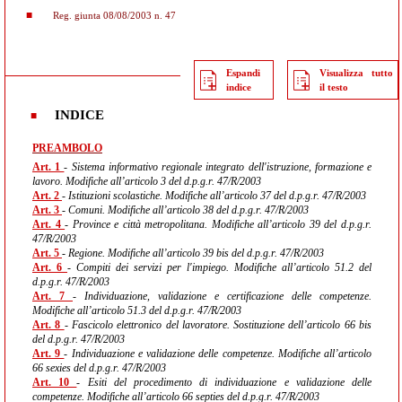
Reg. giunta 08/08/2003 n. 47
Espandi
Visualizza tutto
indice
il testo
INDICE
PREAMBOLO
Art. 1
- Sistema informativo regionale integrato dell'istruzione, formazione e
lavoro. Modifiche all’articolo 3 del d.p.g.r. 47/R/2003
Art. 2
- Istituzioni scolastiche. Modifiche all’articolo 37 del d.p.g.r. 47/R/2003
Art. 3
- Comuni. Modifiche all’articolo 38 del d.p.g.r. 47/R/2003
Art. 4
- Province e città metropolitana. Modifiche all’articolo 39 del d.p.g.r.
47/R/2003
Art. 5
- Regione. Modifiche all’articolo 39 bis del d.p.g.r. 47/R/2003
Art. 6
- Compiti dei servizi per l'impiego. Modifiche all’articolo 51.2 del
d.p.g.r. 47/R/2003
Art. 7
- Individuazione, validazione e certificazione delle competenze.
Modifiche all’articolo 51.3 del d.p.g.r. 47/R/2003
Art. 8
- Fascicolo elettronico del lavoratore. Sostituzione dell’articolo 66 bis
del d.p.g.r. 47/R/2003
Art. 9
- Individuazione e validazione delle competenze. Modifiche all’articolo
66 sexies del d.p.g.r. 47/R/2003
Art. 10
- Esiti del procedimento di individuazione e validazione delle
competenze. Modifiche all’articolo 66 septies del d.p.g.r. 47/R/2003