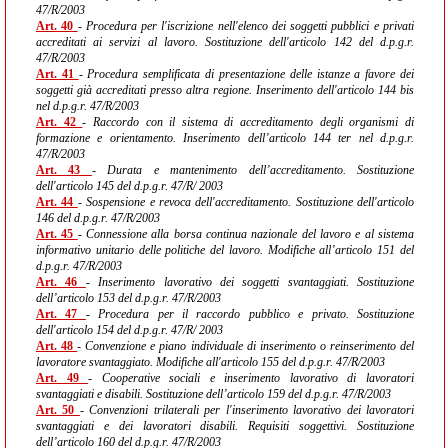
47/R/2003
Art. 40
- Procedura per l'iscrizione nell'elenco dei soggetti pubblici e privati
accreditati ai servizi al lavoro. Sostituzione dell'articolo 142 del d.p.g.r.
47/R/2003
Art. 41
- Procedura semplificata di presentazione delle istanze a favore dei
soggetti già accreditati presso altra regione. Inserimento dell'articolo 144 bis
nel d.p.g.r. 47/R/2003
Art. 42
- Raccordo con il sistema di accreditamento degli organismi di
formazione e orientamento. Inserimento dell’articolo 144 ter nel d.p.g.r.
47/R/2003
Art. 43
- Durata e mantenimento dell’accreditamento. Sostituzione
dell'articolo 145 del d.p.g.r. 47/R/ 2003
Art. 44
- Sospensione e revoca dell'accreditamento. Sostituzione dell'articolo
146 del d.p.g.r. 47/R/2003
Art. 45
- Connessione alla borsa continua nazionale del lavoro e al sistema
informativo unitario delle politiche del lavoro. Modifiche all’articolo 151 del
d.p.g.r. 47/R/2003
Art. 46
- Inserimento lavorativo dei soggetti svantaggiati. Sostituzione
dell’articolo 153 del d.p.g.r. 47/R/2003
Art. 47
- Procedura per il raccordo pubblico e privato. Sostituzione
dell'articolo 154 del d.p.g.r. 47/R/ 2003
Art. 48
- Convenzione e piano individuale di inserimento o reinserimento del
lavoratore svantaggiato. Modifiche all'articolo 155 del d.p.g.r. 47/R/2003
Art. 49
- Cooperative sociali e inserimento lavorativo di lavoratori
svantaggiati e disabili. Sostituzione dell’articolo 159 del d.p.g.r. 47/R/2003
Art. 50
- Convenzioni trilaterali per l'inserimento lavorativo dei lavoratori
svantaggiati e dei lavoratori disabili. Requisiti soggettivi. Sostituzione
dell’articolo 160 del d.p.g.r. 47/R/2003