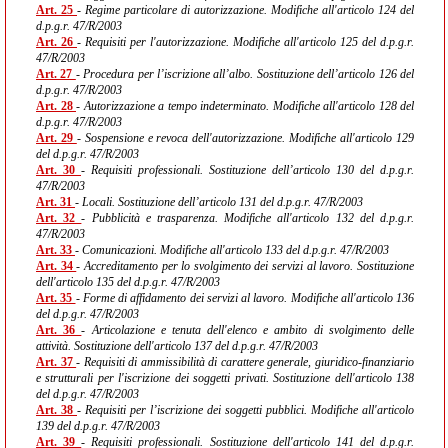
Art. 25
- Regime particolare di autorizzazione. Modifiche all'articolo 124 del
d.p.g.r. 47/R/2003
Art. 26
- Requisiti per l'autorizzazione. Modifiche all'articolo 125 del d.p.g.r.
47/R/2003
Art. 27
- Procedura per l’iscrizione all’albo. Sostituzione dell’articolo 126 del
d.p.g.r. 47/R/2003
Art. 28
- Autorizzazione a tempo indeterminato. Modifiche all'articolo 128 del
d.p.g.r. 47/R/2003
Art. 29
- Sospensione e revoca dell'autorizzazione. Modifiche all'articolo 129
del d.p.g.r. 47/R/2003
Art. 30
- Requisiti professionali. Sostituzione dell’articolo 130 del d.p.g.r.
47/R/2003
Art. 31
- Locali. Sostituzione dell’articolo 131 del d.p.g.r. 47/R/2003
Art. 32
- Pubblicità e trasparenza. Modifiche all'articolo 132 del d.p.g.r.
47/R/2003
Art. 33
- Comunicazioni. Modifiche all'articolo 133 del d.p.g.r. 47/R/2003
Art. 34
- Accreditamento per lo svolgimento dei servizi al lavoro. Sostituzione
dell'articolo 135 del d.p.g.r. 47/R/2003
Art. 35
- Forme di affidamento dei servizi al lavoro. Modifiche all'articolo 136
del d.p.g.r. 47/R/2003
Art. 36
- Articolazione e tenuta dell'elenco e ambito di svolgimento delle
attività. Sostituzione dell'articolo 137 del d.p.g.r. 47/R/2003
Art. 37
- Requisiti di ammissibilità di carattere generale, giuridico-finanziario
e strutturali per l'iscrizione dei soggetti privati. Sostituzione dell'articolo 138
del d.p.g.r. 47/R/2003
Art. 38
- Requisiti per l’iscrizione dei soggetti pubblici. Modifiche all'articolo
139 del d.p.g.r. 47/R/2003
Art. 39
- Requisiti professionali. Sostituzione dell'articolo 141 del d.p.g.r.