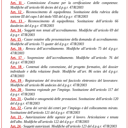
Art. 11
- Commissione d'esame per la certificazione delle competenze.
Modifiche all’articolo 66 decies del d.p.g.r. 47/R/2003
Art. 12
- Riconoscimento di equipollenza. Sostituzione della rubrica della
sezione III del capo I del titolo VIII del d.p.g.r. 47/R/2003
Art. 13
- Riconoscimento di equipollenza. Sostituzione dell’articolo 66
duodecies del d.p.g.r. 47/R/2003
Art. 14
- Soggetti non tenuti all’accreditamento. Modifiche all’articolo 69 del
d.p.g.r. 47/R/2003
Art. 15
- Cause ostative alla presentazione della domanda di accreditamento.
Modifiche all’articolo 71 quater del d.p.g.r. 47/R/2003
Art. 16
- Revoca dell’accreditamento. Modifiche all’articolo 75 del d.p.g.r.
47/R/2003
Art. 17
- Sospensione dell’accreditamento. Modifiche all’articolo 76 del
d.p.g.r. 47/R/2003
Art. 18
- Contenuti della convenzione, del progetto formativo, del dossier
individuale e della relazione finale. Modifiche all’art. 86 octies del d.p.g.r.
47/R/2003
Art. 19
- Registrazione del tirocinio nel fascicolo elettronico del lavoratore.
Modifiche all’articolo 86 undecies del d.p.g.r. 47/R/2003
Art. 20
- Sistema regionale per l'impiego. Sostituzione dell’articolo 117 del
d.p.g.r. 47/R/2003
Art. 21
- Qualità e omogeneità delle prestazioni. Sostituzione dell'articolo 120
del d.p.g.r. 47/R/2003
Art. 22
- Carta dei servizi dei centri per l’impiego e del collocamento mirato.
Sostituzione dell'articolo 121 del d.p.g.r. 47/R/2003
Art. 23
- Autorizzazione delle agenzie per il lavoro. Articolazione e tenuta
dell'albo. Modifiche all'articolo 122 del d.p.g.r. 47/R/2003
Art. 24
- Soggetti autorizzati. Modifiche all'articolo 123 del d.p.g.r. 47/R/2003