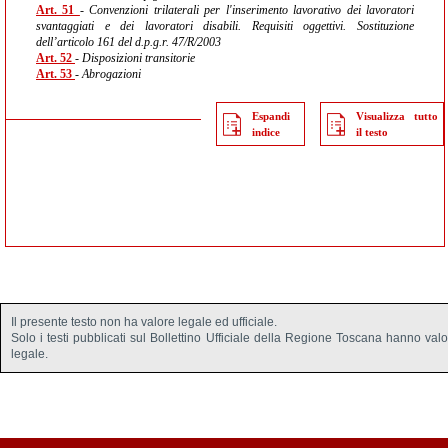
Art. 51
- Convenzioni trilaterali per l'inserimento lavorativo dei lavoratori
svantaggiati e dei lavoratori disabili. Requisiti oggettivi. Sostituzione
dell’articolo 161 del d.p.g.r. 47/R/2003
Art. 52
- Disposizioni transitorie
Art. 53
- Abrogazioni
Espandi
Visualizza tutto
indice
il testo
Il presente testo non ha valore legale ed ufficiale.
Solo i testi pubblicati sul Bollettino Ufficiale della Regione Toscana hanno val
legale.