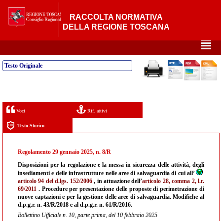
RACCOLTA NORMATIVA
DELLA REGIONE TOSCANA
²
Testo Originale
Voci
Rif. attivi
Testo Storico
Regolamento 29 gennaio 2025, n. 8/R
Disposizioni per la regolazione e la messa in sicurezza delle attività, degli
insediamenti e delle infrastrutture nelle aree di salvaguardia di cui all’
articolo 94 del d.lgs. 152/2006
, in attuazione dell’
articolo 28, comma 2, l.r.
69/2011
. Procedure per presentazione delle proposte di perimetrazione di
nuove captazioni e per la gestione delle aree di salvaguardia. Modifiche al
d.p.g.r. n. 43/R/2018 e al d.p.g.r. n. 61/R/2016.
Bollettino Ufficiale n. 10, parte prima, del 10 febbraio 2025