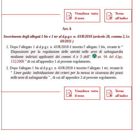
Visualizza tutto
Torna
il testo
all'indice
Art. 6
Inserimento degli allegati 1 bis e 1 ter al d.p.g.r. n. 43/R/2018 (
articolo 28, comma 2, l.r.
69/2011
)
1.
Dopo l’allegato 1 al d.p.g.r. n. 43/R/2018 è inserito l' allegato 1 bis, recante le “
Disposizioni per la regolazione delle attività nelle aree di salvaguardia
mediante indirizzi applicativi dei commi 4 e 5 dell’
art. 94 del d.lgs.
152/2006
” di cui all'appendice 1 al presente regolamento.
2.
Dopo l'allegato 1 bis al d.p.g.r. n. 43/R/2018 è inserito l’allegato 1 ter, recante le
“
Linee guida: individuazione dei criteri per la messa in sicurezza dei pozzi
nelle aree di salvaguardia
” , di cui all’appendice 2 al presente regolamento.
Visualizza tutto
Torna
il testo
all'indice