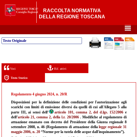
RACCOLTA NORMATIVA
DELLA REGIONE TOSCANA
²
Testo Originale
Voci
Rif. attivi
Testo Storico
Regolamento 4 giugno 2024, n. 20/R
Disposizioni per la definizione delle condizioni per l'autorizzazione agli
scarichi con limiti di emissione diversi da quelli di cui all'Allegato 5 alla
parte III, ai sensi dell’
articolo 101, comma 2, del d.lgs. 152/2006
e
dell’
articolo 21, comma 2, della l.r. 20/2006
. Modifiche al regolamento di
attuazione emanato con decreto del Presidente della Giunta regionale 8
settembre 2008, n. 46 (Regolamento di attuazione della
legge regionale 31
maggio 2006, n. 20
“Norme per la tutela delle acque dall'inquinamento”).