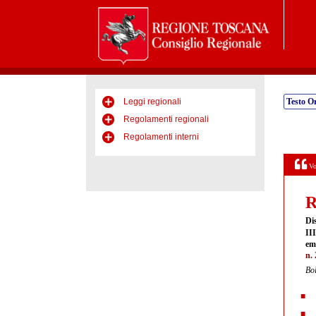
Leggi regionali
Testo Or
Regolamenti regionali
Regolamenti interni
Vo
R
Dis
III
em
n. 
Bol