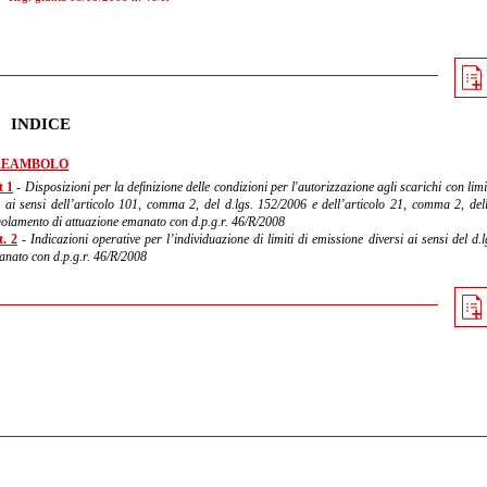
INDICE
REAMBOLO
t 1
- Disposizioni per la definizione delle condizioni per l'autorizzazione agli scarichi con limit
, ai sensi dell’articolo 101, comma 2, del d.lgs. 152/2006 e dell’articolo 21, comma 2, della
olamento di attuazione emanato con d.p.g.r. 46/R/2008
t. 2
- Indicazioni operative per l’individuazione di limiti di emissione diversi ai sensi del d
nato con d.p.g.r. 46/R/2008