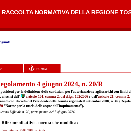
RACCOLTA NORMATIVA DELLA REGIONE TO
iginale
ci
Rif. attivi
egolamento 4 giugno 2024, n. 20/R
posizioni per la definizione delle condizioni per l'autorizzazione agli scarichi con limiti d
, ai sensi dell’
articolo 101, comma 2, del d.lgs. 152/2006
e dell’
articolo 21, comma 2, d
anato con decreto del Presidente della Giunta regionale 8 settembre 2008, n. 46 (Regol
20
“Norme per la tutela delle acque dall'inquinamento”).
lettino Ufficiale n. 28, parte prima, del 7 giugno 2024
Riferimenti attivi - norma che modifica:
Reg. giunta 08/09/2008 n. 46/R