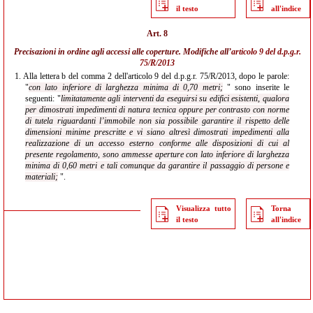
il testo
all'indice
Art. 8
Precisazioni in ordine agli accessi alle coperture. Modifiche all’
articolo 9 del d.p.g.r.
75/R/2013
1.
Alla lettera b del comma 2 dell'articolo 9 del d.p.g.r. 75/R/2013, dopo le parole:
"
con lato inferiore di larghezza minima di 0,70 metri;
" sono inserite le
seguenti: "
limitatamente agli interventi da eseguirsi su edifici esistenti, qualora
per dimostrati impedimenti di natura tecnica oppure per contrasto con norme
di tutela riguardanti l’immobile non sia possibile garantire il rispetto delle
dimensioni minime prescritte e vi siano altresì dimostrati impedimenti alla
realizzazione di un accesso esterno conforme alle disposizioni di cui al
presente regolamento, sono ammesse aperture con lato inferiore di larghezza
minima di 0,60 metri e tali comunque da garantire il passaggio di persone e
materiali;
".
Visualizza tutto
Torna
il testo
all'indice