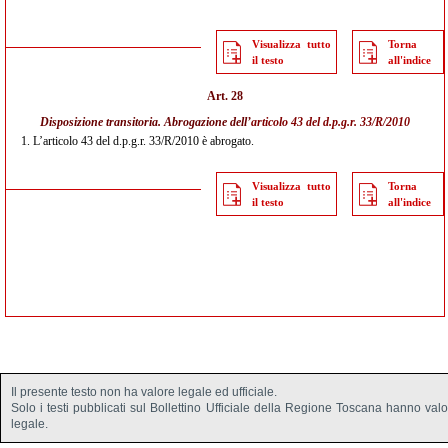
Visualizza tutto
Torna
il testo
all'indice
Art. 28
Disposizione transitoria. Abrogazione dell’
articolo 43 del d.p.g.r. 33/R/2010
1.
L’articolo 43 del d.p.g.r. 33/R/2010 è abrogato.
Visualizza tutto
Torna
il testo
all'indice
Il presente testo non ha valore legale ed ufficiale.
Solo i testi pubblicati sul Bollettino Ufficiale della Regione Toscana hanno val
legale.