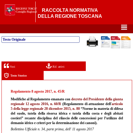
RACCOLTA NORMATIVA
DELLA REGIONE TOSCANA
²
Testo Originale
Voci
Rif. attivi
Testo Storico
Regolamento 8 agosto 2017, n. 45/R
Modifiche al Regolamento emanato con
decreto del Presidente della giunta
regionale 12 agosto 2016, n. 60/R
(Regolamento di attuazione dell'
articolo
5 della legge regionale 28 dicembre 2015, n. 80
“Norme in materia di difesa
del suolo, tutela della risorsa idrica e tutela della costa e degli abitati
costieri” recante disciplina del rilascio delle concessioni per l’utilizzo del
demanio idrico e criteri per la determinazione dei canoni).
Bollettino Ufficiale n. 34, parte prima, dell' 11 agosto 2017