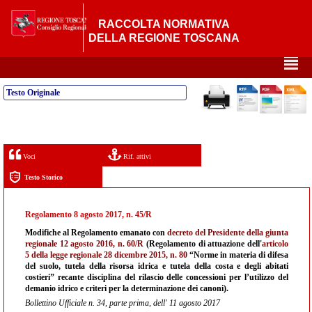
RACCOLTA NORMATIVA
DELLA REGIONE TOSCANA
²
Testo Originale
Voci
Rif. attivi
Testo Storico
Regolamento 8 agosto 2017, n. 45/R
Modifiche al Regolamento emanato con
decreto del Presidente della giunta
regionale 12 agosto 2016, n. 60/R
(Regolamento di attuazione dell'
articolo
5 della legge regionale 28 dicembre 2015, n. 80
“Norme in materia di difesa
del suolo, tutela della risorsa idrica e tutela della costa e degli abitati
costieri” recante disciplina del rilascio delle concessioni per l’utilizzo del
demanio idrico e criteri per la determinazione dei canoni).
Bollettino Ufficiale n. 34, parte prima, dell' 11 agosto 2017