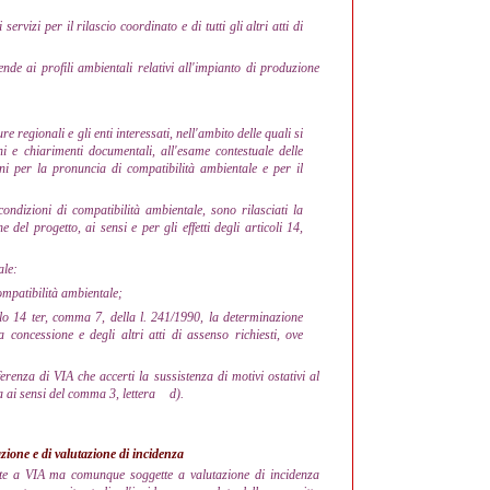
ervizi per il rilascio coordinato e di tutti gli altri atti di
nde ai profili ambientali relativi all'impianto di produzione
re regionali e gli enti interessati, nell'ambito delle quali si
ni e chiarimenti documentali, all'esame contestuale delle
oni per la pronuncia di compatibilità ambientale e per il
ondizioni di compatibilità ambientale, sono rilasciati la
del progetto, ai sensi e per gli effetti degli articoli 14,
ale:
ompatibilità ambientale;
icolo 14 ter, comma 7, della l. 241/1990, la determinazione
 concessione e degli altri atti di assenso richiesti, ove
renza di VIA che accerti la sussistenza di motivi ostativi al
a ai sensi del comma 3, lettera
d).
zione e di valutazione di incidenza
ette a VIA ma comunque soggette a valutazione di incidenza