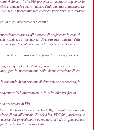
omma 4 della l. 241/1990 presenta al settore competente la
à ambientale e per il rilascio degli altri atti di assenso. La
 152/2006 è presentata solo a conclusione della fase relativa
alità di cui all'articolo 50, comma 1.
 concessione valutando gli elementi di preferenza in caso di
lla conferenza istruttoria diversamente indetta, delle
ecessari per la realizzazione del progetto e per l’esercizio
 o sia stata esclusa da tale procedura, svolge ai sensi
lità, assegna al richiedente o, in caso di concorrenza, al
orni, per la presentazione della documentazione di cui
etta la domanda di concessione di derivazione procedendo, in
ggetta a VIA direttamente o in esito alla verifica di
dalla procedura di VIA.
di cui all'articolo 47 della l.r 10/2010, di seguito denominata
ione di cui all’articolo 23 del d.lgs 152/2006, svolgono le
ia tecnica del procedimento coordinato di VIA. In particolare,
 per la VIA, il settore competente: