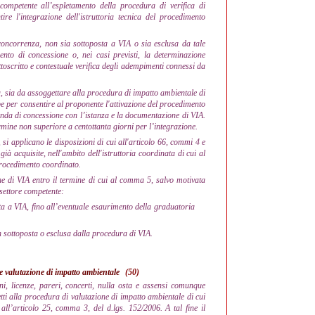
 competente all’espletamento della procedura di verifica di
ire l'integrazione dell'istruttoria tecnica del procedimento
concorrenza, non sia sottoposta a VIA o sia esclusa da tale
mento di concessione o, nei casi previsti, la determinazione
ottoscritto e contestuale verifica degli adempimenti connessi da
, sia da assoggettare alla procedura di impatto ambientale di
ompe per consentire al proponente l'attivazione del procedimento
anda di concessione con l’istanza e la documentazione di VIA.
ermine non superiore a centottanta giorni per l’integrazione.
i applicano le disposizioni di cui all'articolo 66, commi 4 e
 già acquisite, nell'ambito dell'istruttoria coordinata di cui al
procedimento coordinato.
e di VIA entro il termine di cui al comma 5, salvo motivata
 settore competente:
a a VIA, fino all’eventuale esaurimento della graduatoria
n sottoposta o esclusa dalla procedura di VIA.
 e valutazione di impatto ambientale
(50)
oni, licenze, pareri, concerti, nulla osta e assensi comunque
tti alla procedura di valutazione di impatto ambientale di cui
i all’articolo 25, comma 3, del d.lgs. 152/2006. A tal fine il