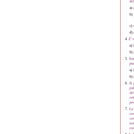
del
a)
b)
c)
d)
4.
E' 
a)
b)
5.
Son
pia
a)
b)
6.
Ai 
pub
dei
rel
pen
7.
La 
con
con
non
com