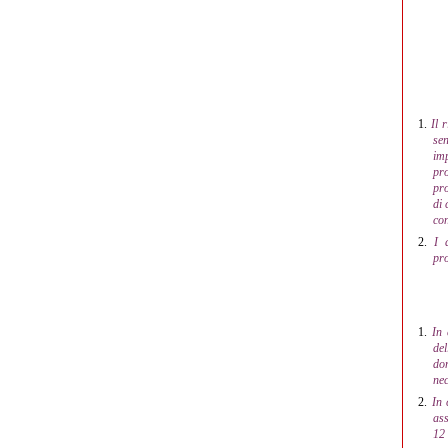
1.
Il 
sen
im
pro
pro
di 
con
2.
I 
pro
1.
In 
del
do
nec
2.
In 
ass
12 