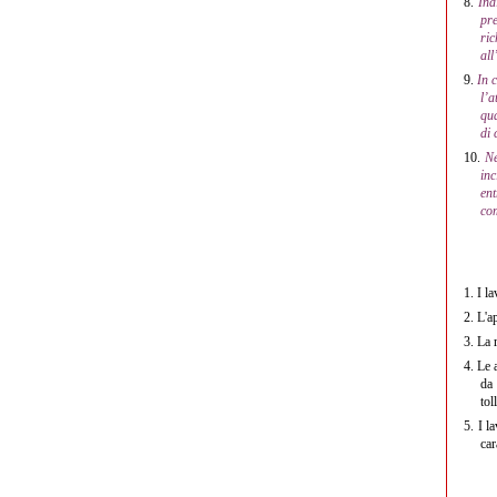
8.
Ind
pre
ric
all
9.
In 
l’a
qua
di 
10.
Ne
in
en
co
1.
I la
2.
L'ap
3.
La r
4.
Le a
da 
tol
5.
I la
car