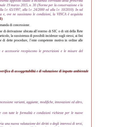
resenta apposito studio d'incidenza corredato della prescritta
ionale 19 marzo 2015, n. 30 (Norme per la conservazione e la
a l.r. 65/1997, alla l.r. 24/2000 ed alla l.r. 10/2010). In tal
a e, ove ne sussistano le condizioni, la VINCA è acquisita
1)
omanda di concessione.
e di derivazione ubicata all’esterno di SIC o di siti della Rete
colo, la sussistenza di possibili incidenze sugli stessi, ai fini
ne di dette procedure, l’ente competente motiva in ordine alle
sa e accessorie recepiscono le prescrizioni e le misure del
verifica di assoggettabilità e di valutazione di impatto ambientale
oncessione varianti, aggiunte, modifiche, innovazioni ed altro,
con tutte le formalità e condizioni richieste per le nuove
a una nuova valutazione dei diritti o degli interessi di terzi,