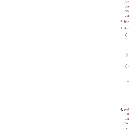
pr
dom
doc
all
2.
In 
3.
Ai 
a)
b)
c)
d)
4.
Nel
“st
att
fer