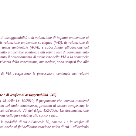
 di assoggettabilità o di valutazione di impatto ambientale ai
i valutazione ambientale strategica (VAS), di valutazione di
ne unica ambientale (AUA), è subordinato all'adozione del
tto ambientale positivo. Fatti salvi i casi di coordinamento
tenuto il provvedimento di esclusione della VIA o la pronuncia
rilascio della concessione, ove avviato, sono sospesi fino alla
o di VIA recepiscono le prescrizioni contenute nei relativi
 e di verifica di assoggettabilità
(49)
lo 48 della l.r. 10/2010, il proponente che intenda avvalersi
scio del titolo concessorio, presenta al settore competente la
cui all'articolo 20 del d.lgs. 152/2006. La documentazione
ione della fase relativa alla concorrenza.
e modalità di cui all'articolo 50, comma 1 e la verifica di
ica anche ai fini dell'autorizzazione unica di cui
all'articolo