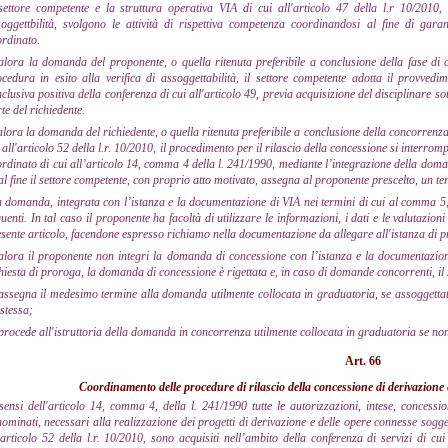
settore competente e la struttura operativa VIA di cui all'articolo 47 della l.r 10/2010,
oggettbilità, svolgono le attività di rispettiva competenza coordinandosi al fine di garant
rdinato.
lora la domanda del proponente, o quella ritenuta preferibile a conclusione della fase di 
cedura in esito alla verifica di assoggettabilità, il settore competente adotta il provvedi
clusiva positiva della conferenza di cui all'articolo 49, previa acquisizione del disciplinare s
te del richiedente.
lora la domanda del richiedente, o quella ritenuta preferibile a conclusione della concorrenza
 all'articolo 52 della l.r. 10/2010, il procedimento per il rilascio della concessione si interr
rdinato di cui all’articolo 14, comma 4 della l. 241/1990, mediante l’integrazione della dom
al fine il settore competente, con proprio atto motivato, assegna al proponente prescelto, un t
a domanda, integrata con l’istanza e la documentazione di VIA nei termini di cui al comma 5, s
uenti. In tal caso il proponente ha facoltà di utilizzare le informazioni, i dati e le valutazioni
sente articolo, facendone espresso richiamo nella documentazione da allegare all'istanza di 
lora il proponente non integri la domanda di concessione con l’istanza e la documentazion
hiesta di proroga, la domanda di concessione è rigettata e, in caso di domande concorrenti, il
assegna il medesimo termine alla domanda utilmente collocata in graduatoria, se assoggettat
stessa;
procede all'istruttoria della domanda in concorrenza utilmente collocata in graduatoria se no
Art. 66
Coordinamento delle procedure di rilascio della concessione di derivazione
sensi dell'articolo 14, comma 4, della l. 241/1990 tutte le autorizzazioni, intese, concessi
ominati, necessari alla realizzazione dei progetti di derivazione e delle opere connesse sogge
'articolo 52 della l.r. 10/2010, sono acquisiti nell’ambito della conferenza di servizi di cu