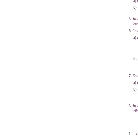
a)
b)
5.
In 
ene
6.
La 
a)
b)
7.
Ent
a)
b)
8.
In 
ril
1.
L