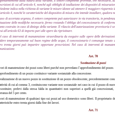
ipendentemente dalla natura della variante, il settore competente provvede, ove necessario, ad
scrizioni di cui all’articolo 4, nonché agli obblighi di istallazione dei dispositivi di misurazio
hiedente indica nella richiesta di variante le misure idonee ad ottenere il maggiore risparmio idri
’articolo 4, nonché le caratteristiche del dispositivo di misura che intende installare, qualora 
caso di accertata urgenza, il settore competente può autorizzare in via transitoria, in pendenz
ttuazione delle modifiche necessarie, fermo restando l’obbligo del concessionario di conforma
nto costruito in caso di diniego della variante. Il rilascio dell'autorizzazione provvisoria è 
cui all'articolo 63 di importo pari alle opere da ripristinare.
l caso di interventi di manutenzione straordinaria da eseguire sulle opere delle derivazion
cidere temporaneamente sul buon regime delle acque, il concessionario è comunque tenuto a
tro trenta giorni può impartire opportune prescrizioni. Nel caso di interventi di manute
municazione.
Art. 70
Sostituzione di pozzi
vori di manutenzione dei pozzi sono liberi purché non prevedano l’approfondimento del pozzo.
profondimento di un pozzo costituisce variante sostanziale alla concessione.
ealizzazione di un nuovo pozzo in sostituzione di un pozzo obsolescente, precedentemente conces
ttività di cui al comma 3, costituiscono variante non sostanziale nei caso in cui il pozzo di nuo
sostituire, prelevi dalla stessa falda in quantitativi non superiori a quelli già concessiona
leranza del 5 per cento.
vori di manutenzione di qualsiasi tipo sui pozzi ad uso domestico sono liberi. Il proprietario
atteristiche entro trenta giorni dalla fine dei lavori.
Art. 71