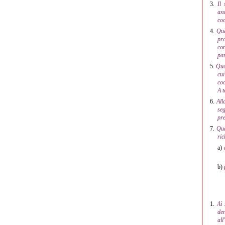
3.
Il 
ass
coo
4.
Qua
pro
con
par
5.
Qua
cui
coo
A t
6.
All
seg
pre
7.
Qua
ric
a)
b)
1.
Ai 
den
all