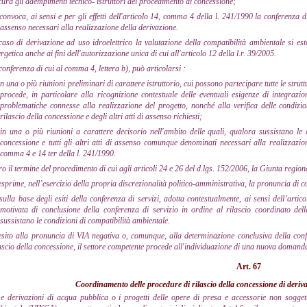
cura gli adempimenti tecnico- istruttori del procedimento di concessione;
convoca, ai sensi e per gli effetti dell'articolo 14, comma 4 della l. 241/1990 la conferenza di s
assenso necessari alla realizzazione della derivazione.
caso di derivazione ad uso idroelettrico la valutazione della compatibilità ambientale si este
rgetica anche ai fini dell'autorizzazione unica di cui all'articolo 12 della l.r. 39/2005.
conferenza di cui al comma 4, lettera b), può articolarsi :
in una o più riunioni preliminari di carattere istruttorio, cui possono partecipare tutte le struttu
procede, in particolare alla ricognizione contestuale delle eventuali esigenze di integrazio
problematiche connesse alla realizzazione del progetto, nonché alla verifica delle condizi
rilascio della concessione e degli altri atti di assenso richiesti;
in una o più riunioni a carattere decisorio nell'ambito delle quali, qualora sussistano le c
concessione e tutti gli altri atti di assenso comunque denominati necessari alla realizzazione 
comma 4 e 14 ter della l. 241/1990.
ro il termine del procedimento di cui agli articoli 24 e 26 del d.lgs. 152/2006, la Giunta region
esprime, nell’esercizio della propria discrezionalità politico-amministrativa, la pronuncia di c
sulla base degli esiti della conferenza di servizi, adotta contestualmente, ai sensi dell’art
motivata di conclusione della conferenza di servizio in ordine al rilascio coordinato della
sussistano le condizioni di compatibilità ambientale.
esito alla pronuncia di VIA negativa o, comunque, alla determinazione conclusiva della confe
ascio della concessione, il settore competente procede all'individuazione di una nuova domand
Art. 67
Coordinamento delle procedure di rilascio della concessione di deriva
e derivazioni di acqua pubblica o i progetti delle opere di presa e accessorie non sogg