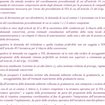
oponente che intenda avvalersi del coordinamento procedimentale di cui all'articolo 14, c
anda di concessione comprensiva anche degli elementi richiesti per la pronuncia di compatibilit
umentazione necessaria per l'avvio del procedimento di VIA di cui all’articolo 23 del d.lgs.
a concorrenza.
caso di derivazione per uso idroelettrico, la domanda di cui al comma 1 è presentata con le mod
fini del coordinamento procedimentale di cui ai commi 1 e 2 il settore competente:
verifica ai sensi degli articoli da 42 a 48 la sussistenza delle condizioni per il rilascio delle
domande concorrenti, previa eventuale consultazione nell'ambito della visita locale de
amministrazioni a cui compete il rilascio di autorizzazioni, nulla osta o altri atti di assenso n
della derivazione;
qualora la domanda del richiedente o quella risultata preferibile non sia soggetta a VIA
dell’articolo 49 l’istruttoria per il rilascio della concessione;
qualora la domanda sia soggetta a VIA, direttamente od in esito alla verifica di assoggettabi
proponente della domanda ritenuta preferibile un termine non superiore a centottanta gi
all’articolo 23 del d.lgs. 152/2006;
decorso inutilmente il termine di cui alla lettera c), salvo motivata richiesta di proroga, rig
caso di domande concorrenti:
1)
ad assegnare il medesimo termine alla domanda utilmente collocata in graduatoria, se so
assoggettabilità, fino all’eventuale esaurimento della graduatoria stessa;
2)
all'istruttoria della domanda utilmente collocata in graduatoria, non sottoposta o esclusa 
 casi di cui al comma 3, lettera c), il settore competente e la struttura operativa per la VIA 
ruttura operativa”, a seguito della presentazione da parte del proponente della documentaz
ività di rispettiva competenza coordinandosi al fine di garantire l'integrazione dell'istruttor
mo restando l'espletamento, da parte della struttura operativa dell'istruttoria interdisciplinare