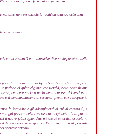
ll’area in esame, con riferimento in particolare a:
ta variante non sostanziale la modifica quando determini
elle derivazioni.
ndicate ai commi 3 e 4, fatte salve diverse disposizioni della
to previsto al comma 7, svolge un'istruttoria abbreviata, con
er un periodo di quindici giorni consecutivi, e con acquisizione
locale, ove necessaria a tutela degli interessi dei terzi ed il
entro il termine massimo di sessanta giorni, che è sospeso in
 senza le formalità e gli adempimenti di cui al comma 6, a
 non già previsto nella concessione originaria . A tal fine, il
esì il nuovo fabbisogno, determinato ai sensi dell’articolo 7,
o dalla concessione originaria. Per i casi di cui al presente
el presente articolo.