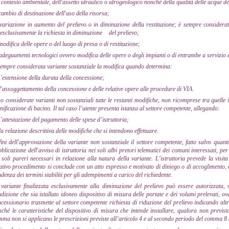
 contesto ambientale, dell'assetto idraulico o idrogeologico nonché della qualità delle acque de
cambio di destinazione dell'uso della risorsa;
variazione in aumento del prelievo o in diminuzione della restituzione; è sempre considera
esclusivamente la richiesta in diminuzione
del prelievo;
modifica delle opere o del luogo di presa o di restituzione;
adeguamenti tecnologici ovvero modifica delle opere o degli impianti o di entrambe a servizio d
sempre considerata variante sostanziale la modifica quando determina:
l’estensione della durata della concessione;
l'assoggettamento della concessione e delle relative opere alle procedure di VIA.
o considerate varianti non sostanziali tutte le restanti modifiche, non ricomprese tra quelle i
nificazione di bacino. Il tal caso l’utente presenta istanza al settore competente, allegando:
l’attestazione del pagamento delle spese d’istruttoria;
la relazione descrittiva delle modifiche che si intendono effettuare.
fini dell'approvazione della variante non sostanziale il settore competente, fatto salvo quan
blicazione dell'avviso di istruttoria nei soli albi pretori telematici dei comuni interessati, p
 soli pareri necessari in relazione alla natura della variante. L'istruttoria prevede la visita 
ativo procedimento si conclude con un atto espresso e motivato di diniego o di accoglimento, 
denza dei termini stabiliti per gli adempimenti a carico del richiedente.
variante finalizzata esclusivamente alla diminuzione del prelievo può essere autorizzata,
dizione che sia istallato idoneo dispositivo di misura delle portate e dei volumi prelevati, ove
cessionario trasmette al settore competente richiesta di riduzione del prelievo indicando altr
ché le caratteristiche del dispositivo di misura che intende installare, qualora non previst
ma non si applicano le prescrizioni previste all’articolo 4 e al secondo periodo del comma 8 d