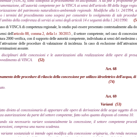
ientale (VINCA), sono sottoposti al procedimento ivi disciplinato. A tal fine il proponente p
umentazione, all’autorità competente per la VINCA ai sensi dell'articolo 88 della legge reg
orizzazione del patrimonio naturalistico-ambientale regionale. Modifiche alla l.r. 24/1994, all
so i termini del procedimento sono sospesi per consentire lo svolgimento di tale procedur
l’ambito della conferenza di servizi ai sensi degli articoli 14 e seguenti della l. 241/1990.
(5
aso di VINCA di competenza regionale, lo studio può essere presentato contestualmente alla d
ensi dell'
articolo 88, comma 2, della l.r. 30/2015
, il settore competente, nel caso di concession
ura 2000 verifica, con il supporto delle autorità competente, individuata ai sensi del medesimo arti
l’attivazione delle procedure di valutazione di incidenza. In caso di esclusione dell’attivazio
erminazioni assunte.
 disciplinari delle concessioni e le autorizzazioni alla realizzazione delle opere di pre
ovvedimento di VINCA.
(52)
Art. 68
amento delle procedure di rilascio della concessione per utilizzo idroelettrico dell'acqua, di 
(74)
ato.
Art. 69
Varianti
(53)
fatto divieto al concessionario di apportare alle opere di derivazione delle acque oggetto di c
za autorizzazione da parte del settore competente, fatto salvo quanto disposto al comma 10.
ndo sia necessario variare sostanzialmente la concessione, il settore competente procede 
ncessioni, compresa una nuova scadenza.
 variante sostanziale si intende ogni modifica alla concessione originaria, che renda necessari