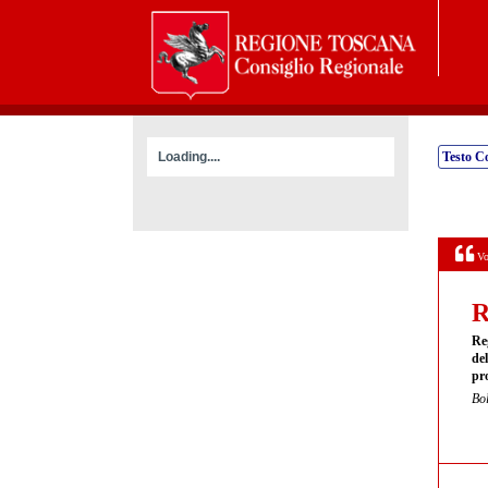
Loading....
Testo C
Vo
R
Re
del
pro
Bol