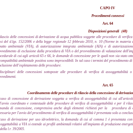
CAPO IV
Procedimenti connessi
Art. 64
Disposizioni generali
(48)
rilascio delle concessioni di derivazione di acqua pubblica soggette alle procedure di verifica
si del d.lgs. 152/2006 e della legge regionale 12 febbraio 2010, n. 10 (Norme in materia d
patto ambientale (VIA), di autorizzazione integrata ambientale (AIA) e di autorizzazio
vvedimento di esclusione dalla procedura di VIA o del provvedimento di valutazione dell'impa
cedurale di cui agli articoli 65 e 66, le domande di concessione per le quali non sia stato ot
compatibilità ambientale positiva sono improcedibili. In tal caso i termini del procedimento di 
clusione dell’espletamento delle procedure.
disciplinari delle concessioni sottoposte alle procedure di verifica di assoggettabilità 
vvedimenti.
Art. 65
Coordinamento delle procedure di rilascio della concessione di derivazione
caso di concessione di derivazione soggetta a verifica di assoggettabilità di cui all'artico
l'avvio coordinato e contestuale delle procedure di verifica di assoggettabilità e per il rila
manda di concessione, comprensiva anche degli elementi richiesti per la
procedura di 
essaria per l'avvio del procedimento di verifica di assoggettabilità è presentata solo a conclus
caso di derivazione per uso idroelettrico, la domanda di cui al comma 1 è presentata con l
oggettabilità a VIA si estende ai profili ambientali relativi all'impianto di produzione energet
della l.r. 39/2005.