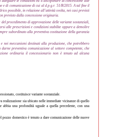
 adeguare le condizioni ed il disciplinare di concessione alle
ne e di comunicazione di cui al d.p.g.r. 51/R/2015. A tal fine il
co possibile, in relazione all’attività svolta, nei casi previsti
non previsto dalla concessione originaria.
a del procedimento di approvazione delle variante sostanziali,
rsi alle prescrizioni e condizioni stabilite oppure a demolire
sempre subordinato alla preventiva costituzione della garanzia
i e nei meccanismi destinati alla produzione, che potrebbero
 darne preventiva comunicazione al settore competente, che
nzione ordinaria il concessionario non è tenuto ad alcuna
sionato, costituisce variante sostanziale.
va realizzazione sia ubicato nelle immediate vicinanze di quello
ti, e abbia una profondità uguale a quella precedente, con una
 del pozzo domestico è tenuto a dare comunicazione delle nuove