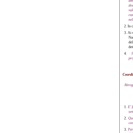
amb
doc
val
ca
nel
2.
In c
3.
Ai s
Nat
del
det
4.
I
pr
Coordin
Abrog
1.
E’ 
sen
2.
Qua
co
3.
Per