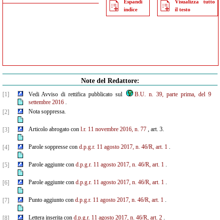
Espandi
Visualizza tutto
indice
il testo
Note del Redattore:
[1]
Vedi Avviso di rettifica pubblicato sul
B.U. n. 39, parte prima, del 9
settembre 2016
.
Nota soppressa.
[2]
Articolo abrogato con
l.r. 11 novembre 2016, n. 77
, art. 3.
[3]
Parole soppresse con
d.p.g.r. 11 agosto 2017, n. 46/R, art. 1
.
[4]
Parole aggiunte con
d.p.g.r. 11 agosto 2017, n. 46/R, art. 1
.
[5]
Parole aggiunte con
d.p.g.r. 11 agosto 2017, n. 46/R, art. 1
.
[6]
Punto aggiunto con
d.p.g.r. 11 agosto 2017, n. 46/R, art. 1
.
[7]
Lettera inserita con
d.p.g.r. 11 agosto 2017, n. 46/R, art. 2
.
[8]