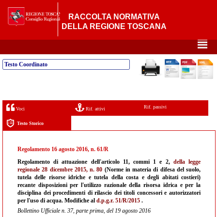
RACCOLTA NORMATIVA
DELLA REGIONE TOSCANA
²
Testo Coordinato
Rif. passivi
Voci
Rif. attivi
Testo Storico
Regolamento 16 agosto 2016, n. 61/R
Regolamento di attuazione dell'articolo 11, commi 1 e 2,
della legge
regionale 28 dicembre 2015, n. 80
(Norme in materia di difesa del suolo,
tutela delle risorse idriche e tutela della costa e degli abitati costieri)
recante disposizioni per l'utilizzo razionale della risorsa idrica e per la
disciplina dei procedimenti di rilascio dei titoli concessori e autorizzatori
per l'uso di acqua. Modifiche al
d.p.g.r. 51/R/2015
.
Bollettino Ufficiale n. 37, parte prima, del 19 agosto 2016