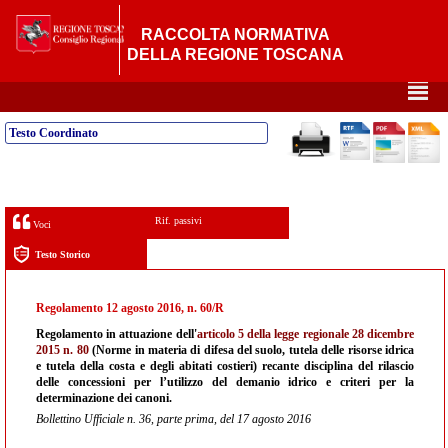
RACCOLTA NORMATIVA
DELLA REGIONE TOSCANA
²
Testo Coordinato
Rif. passivi
Voci
Testo Storico
Regolamento 12 agosto 2016, n. 60/R
Regolamento in attuazione dell'
articolo 5 della legge regionale 28 dicembre
2015 n. 80
(Norme in materia di difesa del suolo, tutela delle risorse idrica
e tutela della costa e degli abitati costieri) recante disciplina del rilascio
delle concessioni per l’utilizzo del demanio idrico e criteri per la
determinazione dei canoni.
Bollettino Ufficiale n. 36, parte prima, del 17 agosto 2016