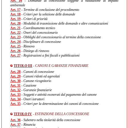
Art. 16
- Domande di concessione soggette a valutazione di impatto
ambientale
Art. 17
- Termine di conclusione del procedimento
Art. 18
- Criteri per la selezione delle domande
Art. 19
- Criteri di priorità
Art. 20
- Modalità di trasmissione delle domande e altre comunicazioni
Art. 21
- Coordinamento tecnico
Art. 22
- Oneri del concessionario
Art. 23
- Obblighi del concessionario al termine della concessione
Art. 24
- Disciplinare di concessione
Art. 25
- Rinnovo
Art. 26
- Diniego di rinnovo
Art. 27
- Registrazioni a fini fiscali e pubblicazioni
TITOLO III
- CANONI E GARANZIE FINANZIARIE
Art. 28
- Canoni di concessione
Art. 29
- Canoni ridotti ed agevolati
Art. 30
- Canone ricognitorio
Art. 31
- Cauzione
Art. 32
- Garanzie finanziarie
Art. 33
- Soggetti e attività esonerati dal pagamento del canone
Art. 34
- Oneri istruttori
Art. 35
- Criteri per la determinazione dei canoni di concessione
TITOLO IV
- ESTINZIONE DELLA CONCESSIONE
Art. 36
- Subentro nella titolarità della concessione
Art. 37
- Rinuncia