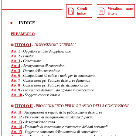
Chiudi
Visualizza tutto
indice
il testo
INDICE
PREAMBOLO
TITOLO I
- DISPOSIZIONI GENERALI
Art. 1
- Oggetto e ambito di applicazione
Art. 2
- Finalità
Art. 3
- Concessione
Art. 4
- Accorpamento di concessioni
Art. 5
- Durata della concessione
Art. 6
- Compatibilità idraulica e titolo per la concessione
Art. 7
- Concessione per l'utilizzo delle aree demaniali
Art. 8
- Concessione per l'utilizzo del demanio idrico
Art. 9
- Elenco aree demaniali da affidare in concessione
Art. 10
- Soggetto concessionario
TITOLO II
- PROCEDIMENTO PER IL RILASCIO DELLA CONCESSIONE
Art. 11
- Assegnazione a seguito della pubblicazione delle aree
Art. 12
- Procedura di assegnazione su istanza di parte
Art. 13
- Assegnazione diretta
Art. 14
- Domanda di concessione e trattamento dei dati personali
Art. 15
- Oggetto e contenuto della domanda di concessione