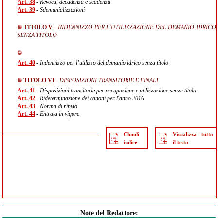
Art. 38
- Revoca, decadenza e scadenza
Art. 39
- Sdemanializzazioni
TITOLO V
- INDENNIZZO PER L'UTILIZZAZIONE DEL DEMANIO IDRICO
SENZA TITOLO
Art. 40
- Indennizzo per l’utilizzo del demanio idrico senza titolo
TITOLO VI
- DISPOSIZIONI TRANSITORIE E FINALI
Art. 41
- Disposizioni transitorie per occupazione e utilizzazione senza titolo
Art. 42
- Rideterminazione dei canoni per l'anno 2016
Art. 43
- Norma di rinvio
Art. 44
- Entrata in vigore
Chiudi
Visualizza tutto
indice
il testo
Note del Redattore: