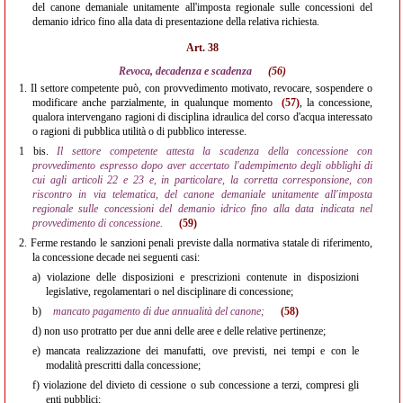
del canone demaniale unitamente all'imposta regionale sulle concessioni del
demanio idrico fino alla data di presentazione della relativa richiesta.
Art. 38
Revoca, decadenza e scadenza
(56)
1.
Il settore competente può, con provvedimento motivato, revocare, sospendere o
modificare anche parzialmente, in qualunque momento
(57)
, la concessione,
qualora intervengano ragioni di disciplina idraulica del corso d'acqua interessato
o ragioni di pubblica utilità o di pubblico interesse.
1 bis.
Il settore competente attesta la scadenza della concessione con
provvedimento espresso dopo aver accertato l'adempimento degli obblighi di
cui agli articoli 22 e 23 e, in particolare, la corretta corresponsione, con
riscontro in via telematica, del canone demaniale unitamente all'imposta
regionale sulle concessioni del demanio idrico fino alla data indicata nel
provvedimento di concessione.
(59)
2.
Ferme restando le sanzioni penali previste dalla normativa statale di riferimento,
la concessione decade nei seguenti casi:
a)
violazione delle disposizioni e prescrizioni contenute in disposizioni
legislative, regolamentari o nel disciplinare di concessione;
b)
mancato pagamento di due annualità del canone;
(58)
d)
non uso protratto per due anni delle aree e delle relative pertinenze;
e)
mancata realizzazione dei manufatti, ove previsti, nei tempi e con le
modalità prescritti dalla concessione;
f)
violazione del divieto di cessione o sub concessione a terzi, compresi gli
enti pubblici;