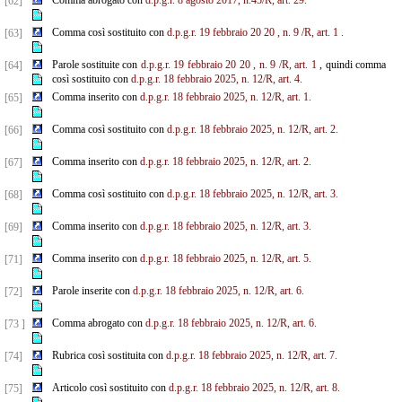
Comma abrogato con
d.p.g.r. 8 agosto 2017, n.45/R, art. 29.
[62]
Comma così sostituito con
d.p.g.r.
19
febbraio
20
20
, n.
9
/R, art.
1
.
[63]
Parole sostituite con
d.p.g.r.
19
febbraio
20
20
, n.
9
/R, art.
1
, quindi comma
[64]
così sostituito con
d.p.g.r. 18 febbraio 2025, n. 12/R, art. 4.
Comma inserito con
d.p.g.r. 18 febbraio 2025, n. 12/R, art. 1.
[65]
Comma così sostituito con
d.p.g.r. 18 febbraio 2025, n. 12/R, art. 2.
[66]
Comma inserito con
d.p.g.r. 18 febbraio 2025, n. 12/R, art. 2.
[67]
Comma così sostituito con
d.p.g.r. 18 febbraio 2025, n. 12/R, art. 3.
[68]
Comma inserito con
d.p.g.r. 18 febbraio 2025, n. 12/R, art. 3.
[69]
Comma inserito con
d.p.g.r. 18 febbraio 2025, n. 12/R, art. 5.
[71]
Parole inserite con
d.p.g.r. 18 febbraio 2025, n. 12/R, art. 6.
[72]
Comma abrogato con
d.p.g.r. 18 febbraio 2025, n. 12/R, art. 6.
[73 ]
Rubrica così sostituita con
d.p.g.r. 18 febbraio 2025, n. 12/R, art. 7.
[74]
Articolo così sostituito con
d.p.g.r. 18 febbraio 2025, n. 12/R, art. 8.
[75]