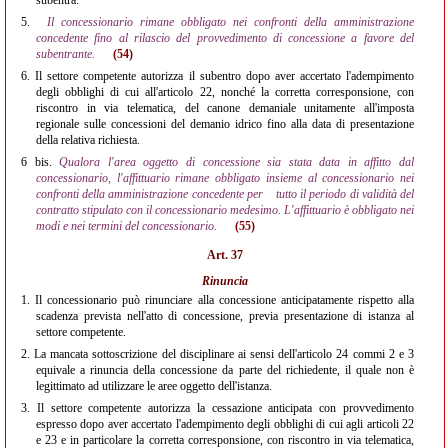
subentra.
5.
Il concessionario rimane obbligato nei confronti della amministrazione
concedente fino al rilascio del provvedimento di concessione a favore del
subentrante.
(54)
6.
Il settore competente autorizza il subentro dopo aver accertato l'adempimento
degli obblighi di cui all'articolo 22, nonché la corretta corresponsione, con
riscontro in via telematica, del canone demaniale unitamente all'imposta
regionale sulle concessioni del demanio idrico fino alla data di presentazione
della relativa richiesta.
6 bis.
Qualora l'area oggetto di concessione sia stata data in affitto dal
concessionario, l'affittuario rimane obbligato insieme al concessionario nei
confronti della amministrazione concedente per
tutto il periodo di validità del
contratto stipulato con il concessionario medesimo. L'affittuario è obbligato nei
modi e nei termini del concessionario.
(55)
Art. 37
Rinuncia
1.
Il concessionario può rinunciare alla concessione anticipatamente rispetto alla
scadenza prevista nell'atto di concessione, previa presentazione di istanza al
settore competente.
2.
La mancata sottoscrizione del disciplinare ai sensi dell'articolo 24 commi 2 e 3
equivale a rinuncia della concessione da parte del richiedente, il quale non è
legittimato ad utilizzare le aree oggetto dell'istanza.
3.
Il settore competente autorizza la cessazione anticipata con provvedimento
espresso dopo aver accertato l'adempimento degli obblighi di cui agli articoli 22
e 23 e in particolare la corretta corresponsione, con riscontro in via telematica,