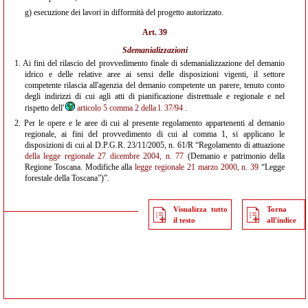
g)
esecuzione dei lavori in difformità del progetto autorizzato.
Art. 39
Sdemanializzazioni
1.
Ai fini del rilascio del provvedimento finale di sdemanializzazione del demanio
idrico e delle relative aree ai sensi delle disposizioni vigenti, il settore
competente rilascia all'agenzia del demanio competente un parere, tenuto conto
degli indirizzi di cui agli atti di pianificazione distrettuale e regionale e nel
rispetto dell'
articolo 5 comma 2 della l. 37/94
.
2.
Per le opere e le aree di cui al presente regolamento appartenenti al demanio
regionale, ai fini del provvedimento di cui al comma 1, si applicano le
disposizioni di cui al D.P.G.R. 23/11/2005, n. 61/R “Regolamento di attuazione
della legge regionale 27 dicembre 2004, n. 77
(Demanio e patrimonio della
Regione Toscana. Modifiche alla
legge regionale 21 marzo 2000, n. 39
“Legge
forestale della Toscana”)”.
Visualizza tutto
Torna
il testo
all'indice