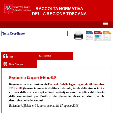
RACCOLTA NORMATIVA
DELLA REGIONE TOSCANA
²
Testo Coordinato
Rif. passivi
Voci
Testo Storico
Regolamento 12 agosto 2016, n. 60/R
Regolamento in attuazione dell'
articolo 5 della legge regionale 28 dicembre
2015 n. 80
(Norme in materia di difesa del suolo, tutela delle risorse idrica
e tutela della costa e degli abitati costieri) recante disciplina del rilascio
delle concessioni per l’utilizzo del demanio idrico e criteri per la
determinazione dei canoni.
Bollettino Ufficiale n. 36, parte prima, del 17 agosto 2016