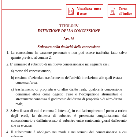
Visualizza tutto
Torna
il testo
all'indice
TITOLO IV
ESTINZIONE DELLA CONCESSIONE
Art. 36
Subentro nella titolarità della concessione
1.
La concessione ha carattere personale e non può essere trasferita, fatto salvo
quanto previsto al comma 2.
2.
E' ammesso il subentro di un nuovo concessionario nei seguenti casi:
a)
morte del concessionario;
b)
cessione d'azienda o trasferimento dell'attività in relazione alle quali è stata
concessa l'area;
c)
trasferimento di proprietà o di altro diritto reale, qualora la concessione
demaniale abbia come oggetto l’uso e l’occupazione strumentale e
strettamente connessa al godimento del diritto di proprietà o di altro diritto
reale;
3.
Salvo il caso di cui al comma 2 lettera a), in cui l'adempimento è posto a carico
degli eredi, la richiesta di subentro è presentata congiuntamente dal
concessionario e dall'interessato al subentro entro centottanta giorni dall'evento
che ne è causa.
4.
Il subentrante è obbligato nei modi e nei termini del concessionario a cui