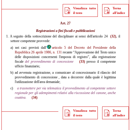
Visualizza tutto
Torna
il testo
all'indice
Art. 27
Registrazioni a fini fiscali e pubblicazioni
1.
A seguito della sottoscrizione del disciplinare ai sensi dell'articolo 24
(32)
, il
settore competente provvede:
a)
nei casi previsti dall'
articolo 5 del Decreto del Presidente della
Repubblica 26 aprile 1986, n. 131
recante “Approvazione del Testo unico
delle disposizioni concernenti l'imposta di registro”, alla registrazione
fiscale
del provvedimento di concessione
(33)
presso il competente
ufficio finanziario;
b)
ad avvenuta registrazione, a comunicare al concessionario il rilascio del
provvedimento di concessione , data a decorrere dalla quale è legittima
l'utilizzazione dell'area demaniale;
c)
a trasmettere per via telematica il provvedimento al competente settore
regionale per gli adempimenti relativi alla riscossione del canone, anche
coattiva.
(34)
Visualizza tutto
Torna
il testo
all'indice