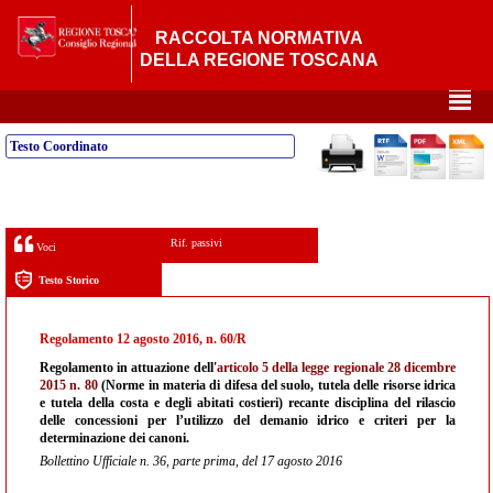
RACCOLTA NORMATIVA
DELLA REGIONE TOSCANA
²
Testo Coordinato
Rif. passivi
Voci
Testo Storico
Regolamento 12 agosto 2016, n. 60/R
Regolamento in attuazione dell'
articolo 5 della legge regionale 28 dicembre
2015 n. 80
(Norme in materia di difesa del suolo, tutela delle risorse idrica
e tutela della costa e degli abitati costieri) recante disciplina del rilascio
delle concessioni per l’utilizzo del demanio idrico e criteri per la
determinazione dei canoni.
Bollettino Ufficiale n. 36, parte prima, del 17 agosto 2016