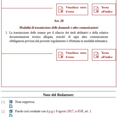
Visualizza tutto
Torna
il testo
all'indice
Art. 20
Modalità di trasmissione delle domande e altre comunicazioni
1.
La trasmissione delle istanze per il rilascio dei titoli abilitativi e della relativa
documentazione tecnica allegata, nonché di ogni altra comunicazione
obbligatoria prevista dal presente regolamento è effettuata in modalità telematica.
Visualizza tutto
Torna
il testo
all'indice
Note del Redattore:
Nota soppressa.
[1]
Parole così sostituite con
d.p.g.r. 8 agosto 2017, n.45/R, art. 1.
[2]