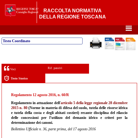
RACCOLTA NORMATIVA
DELLA REGIONE TOSCANA
²
Testo Coordinato
Rif. passivi
Voci
Testo Storico
Regolamento 12 agosto 2016, n. 60/R
Regolamento in attuazione dell'
articolo 5 della legge regionale 28 dicembre
2015 n. 80
(Norme in materia di difesa del suolo, tutela delle risorse idrica
e tutela della costa e degli abitati costieri) recante disciplina del rilascio
delle concessioni per l’utilizzo del demanio idrico e criteri per la
determinazione dei canoni.
Bollettino Ufficiale n. 36, parte prima, del 17 agosto 2016