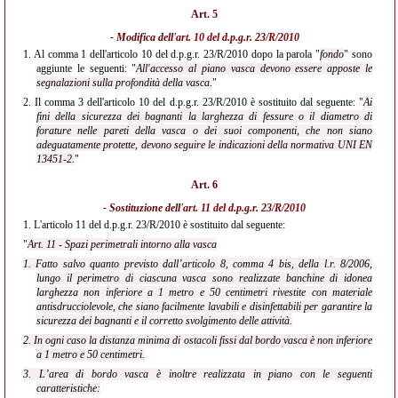
Art. 5
- Modifica dell'
art. 10 del d.p.g.r. 23/R/2010
1.
Al comma 1 dell'articolo 10 del d.p.g.r. 23/R/2010 dopo la parola "
fondo
" sono
aggiunte le seguenti: "
All'accesso al piano vasca devono essere apposte le
segnalazioni sulla profondità della vasca.
"
2.
Il comma 3 dell'articolo 10 del d.p.g.r. 23/R/2010 è sostituito dal seguente: "
Ai
fini della sicurezza dei bagnanti la larghezza di fessure o il diametro di
forature nelle pareti della vasca o dei suoi componenti, che non siano
adeguatamente protette, devono seguire le indicazioni della normativa UNI EN
13451-2.
"
Art. 6
- Sostituzione dell'
art. 11 del d.p.g.r. 23/R/2010
1.
L'articolo 11 del d.p.g.r. 23/R/2010 è sostituito dal seguente:
"
Art. 11 - Spazi perimetrali intorno alla vasca
1. Fatto salvo quanto previsto dall’articolo 8, comma 4 bis, della l.r. 8/2006,
lungo il perimetro di ciascuna vasca sono realizzate banchine di idonea
larghezza non inferiore a 1 metro e 50 centimetri rivestite con materiale
antisdrucciolevole, che siano facilmente lavabili e disinfettabili per garantire la
sicurezza dei bagnanti e il corretto svolgimento delle attività.
2. In ogni caso la distanza minima di ostacoli fissi dal bordo vasca è non inferiore
a 1 metro e 50 centimetri.
3. L’area di bordo vasca è inoltre realizzata in piano con le seguenti
caratteristiche: