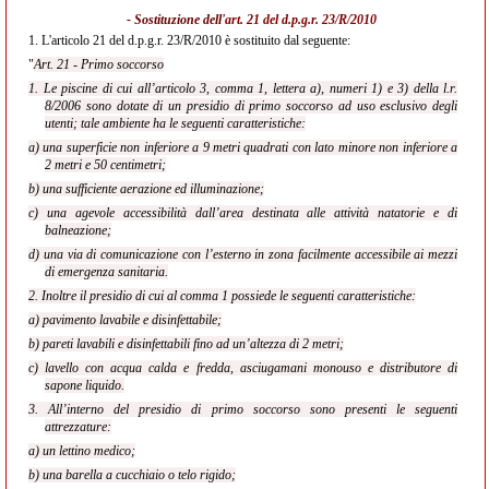
- Sostituzione dell'
art. 21 del d.p.g.r. 23/R/2010
1.
L'articolo 21 del d.p.g.r. 23/R/2010 è sostituito dal seguente:
"
Art. 21 - Primo soccorso
1. Le piscine di cui all’articolo 3, comma 1, lettera a), numeri 1) e 3) della l.r.
8/2006 sono dotate di un presidio di primo soccorso ad uso esclusivo degli
utenti; tale ambiente ha le seguenti caratteristiche:
a) una superficie non inferiore a 9 metri quadrati con lato minore non inferiore a
2 metri e 50 centimetri;
b) una sufficiente aerazione ed illuminazione;
c) una agevole accessibilità dall’area destinata alle attività natatorie e di
balneazione;
d) una via di comunicazione con l’esterno in zona facilmente accessibile ai mezzi
di emergenza sanitaria.
2. Inoltre il presidio di cui al comma 1 possiede le seguenti caratteristiche:
a) pavimento lavabile e disinfettabile;
b) pareti lavabili e disinfettabili fino ad un’altezza di 2 metri;
c) lavello con acqua calda e fredda, asciugamani monouso e distributore di
sapone liquido.
3. All’interno del presidio di primo soccorso sono presenti le seguenti
attrezzature:
a) un lettino medico;
b) una barella a cucchiaio o telo rigido;