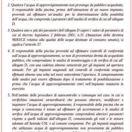
2. Qualora l’acqua di approvvigionamento non provenga da pubblico acquedotto,
il responsabile della piscina, prima dell’attivazione di un nuovo impianto,
provvede ad effettuare un’analisi per la determinazione della potabilità
dell’acqua, che comprenda i parametri dell’analisi di verifica di cui all’allegato
D.
3. Qualora uno o più dei parametri dell’allegato D superi i valori di parametro di
cui al decreto legislativo 2 febbraio 2001, n.31 (Attuazione della direttiva
98/83/CE relativa alla qualità delle acque destinate al consumo umano), si
applica l’articolo 37.
4. Il responsabile della piscina provvede ad effettuare controlli di conformità
sull’acqua di approvvigionamento, se non di provenienza diretta da acquedotto
pubblico, che comprendano le analisi di monitoraggio e di verifica di cui all’
allegato D, con una cadenza almeno semestrale per gli impianti ad apertura
annuale. Per gli impianti stagionali tali controlli di conformità vengono
effettuati almeno una volta nel mese antecedente l’apertura. Il campionamento
delle analisi può essere effettuato dopo il trattamento di potabilizzazione e
prima che l’acqua di approvvigionamento entri nell’impianto natatorio in
esercizio.
5. Nell’ambito delle procedure di autocontrollo e comunque nel caso in cui si
verifichino situazioni
straordinarie che possano alterare, modificare e
inquinare l’acqua di approvvigionamento, il responsabile della piscina che ne
venga a conoscenza è tenuto ad effettuare gli accertamenti e le analisi di
verifica dell’acqua di approvvigionamento comprendenti ulteriori parametri
rispetto a quelli indicati dall’allegato D, comunicando gli esiti e le misure
adottate all’Azienda USL e al comune competente. Per gli impianti stagionali
che utilizzano acqua di approvvigionamento non proveniente da pubblico