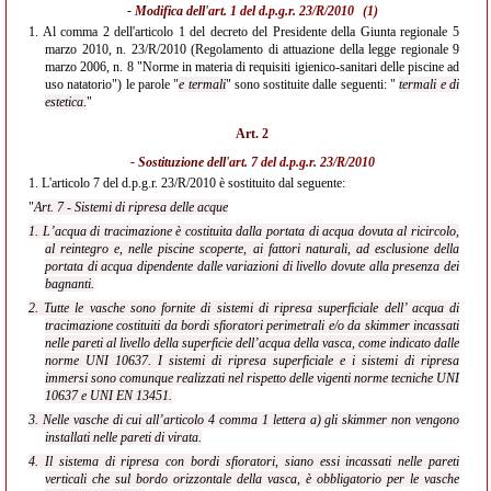
- Modifica dell'
art. 1 del d.p.g.r. 23/R/2010
(1)
1.
Al comma 2 dell'articolo 1 del decreto del Presidente della Giunta regionale 5
marzo 2010, n. 23/R/2010 (Regolamento di attuazione della legge regionale 9
marzo 2006, n. 8 "Norme in materia di requisiti igienico-sanitari delle piscine ad
uso natatorio") le parole "
e termali
" sono sostituite dalle seguenti: "
termali e di
estetica.
"
Art. 2
- Sostituzione dell'
art. 7 del d.p.g.r. 23/R/2010
1.
L'articolo 7 del d.p.g.r. 23/R/2010 è sostituito dal seguente:
"
Art. 7 - Sistemi di ripresa delle acque
1. L’acqua di tracimazione è costituita dalla portata di acqua dovuta al ricircolo,
al reintegro e, nelle piscine scoperte, ai fattori naturali, ad esclusione della
portata di acqua dipendente dalle variazioni di livello dovute alla presenza dei
bagnanti.
2. Tutte le vasche sono fornite di sistemi di ripresa superficiale dell’ acqua di
tracimazione costituiti da bordi sfioratori perimetrali e/o da skimmer incassati
nelle pareti al livello della superficie dell’acqua della vasca, come indicato dalle
norme UNI 10637. I sistemi di ripresa superficiale e i sistemi di ripresa
immersi sono comunque realizzati nel rispetto delle vigenti norme tecniche UNI
10637 e UNI EN 13451.
3. Nelle vasche di cui all’articolo 4 comma 1 lettera a) gli skimmer non vengono
installati nelle pareti di virata.
4. Il sistema di ripresa con bordi sfioratori, siano essi incassati nelle pareti
verticali che sul bordo orizzontale della vasca, è obbligatorio per le vasche