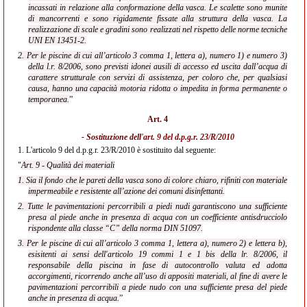
incassati in relazione alla conformazione della vasca. Le scalette sono munite
di mancorrenti e sono rigidamente fissate alla struttura della vasca. La
realizzazione di scale e gradini sono realizzati nel rispetto delle norme tecniche
UNI EN 13451-
2.
2. Per le piscine di cui all’articolo 3 comma 1, lettera a), numero 1) e numero 3)
della l.r. 8/2006, sono previsti idonei ausili di accesso ed uscita dall’acqua di
carattere strutturale con servizi di assistenza, per coloro che, per qualsiasi
causa, hanno una capacità motoria ridotta o impedita in forma permanente o
temporanea.
”
Art. 4
- Sostituzione dell'
art. 9 del d.p.g.r. 23/R/2010
1.
L'articolo 9 del d.p.g.r. 23/R/2010 è sostituito dal seguente:
"
Art. 9 - Qualità dei materiali
1. Sia il fondo che le pareti della vasca sono di colore chiaro, rifiniti con materiale
impermeabile e resistente all’azione dei comuni disinfettanti.
2. Tutte le pavimentazioni percorribili a piedi nudi garantiscono una sufficiente
presa al piede anche in presenza di acqua con un coefficiente antisdrucciolo
rispondente alla classe “C” della norma DIN 51097.
3. Per le piscine di cui all’articolo 3 comma 1, lettera a), numero 2) e lettera b),
esisitenti ai sensi dell'articolo 19 commi 1 e 1 bis della lr. 8/2006, il
responsabile della piscina in fase di autocontrollo valuta ed adotta
accorgimenti, ricorrendo anche all’uso di appositi materiali, al fine di avere le
pavimentazioni percorribili a piede nudo con una sufficiente presa del piede
anche in presenza di acqua.
”