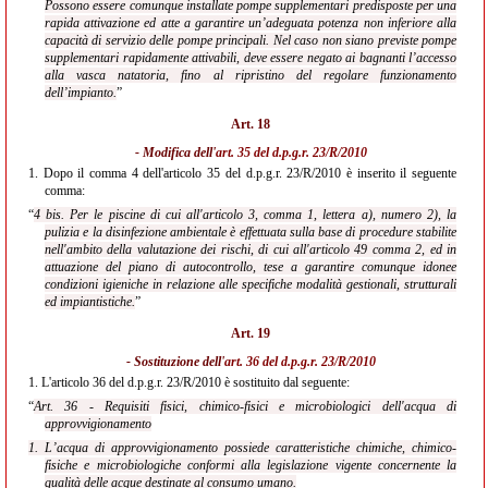
Possono essere comunque installate pompe supplementari predisposte per una
rapida attivazione ed atte a garantire un’adeguata potenza non inferiore alla
capacità di servizio delle pompe principali. Nel caso non siano previste pompe
supplementari rapidamente attivabili, deve essere negato ai bagnanti l’accesso
alla vasca natatoria, fino al ripristino del regolare funzionamento
dell’impianto.
”
Art. 18
- Modifica dell'
art. 35 del d.p.g.r. 23/R/2010
1.
Dopo il comma 4 dell'articolo 35 del d.p.g.r. 23/R/2010 è inserito il seguente
comma:
“
4 bis. Per le piscine di cui all'articolo 3, comma 1, lettera a), numero 2), la
pulizia e la disinfezione ambientale è effettuata sulla base di procedure stabilite
nell'ambito della valutazione dei rischi, di cui all'articolo 49 comma 2, ed in
attuazione del piano di autocontrollo, tese a garantire comunque idonee
condizioni igieniche in relazione alle specifiche modalità gestionali, strutturali
ed impiantistiche.
”
Art. 19
- Sostituzione dell'
art. 36 del d.p.g.r. 23/R/2010
1.
L'articolo 36 del d.p.g.r. 23/R/2010 è sostituito dal seguente:
“
Art. 36 - Requisiti fisici, chimico-fisici e microbiologici dell'acqua di
approvvigionamento
1. L’acqua di approvvigionamento possiede caratteristiche chimiche, chimico-
fisiche e microbiologiche conformi alla legislazione vigente concernente la
qualità delle acque destinate al consumo umano.