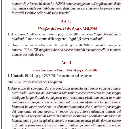
numero 2) e lettera b) della l.r. 8/2006 sono assoggettate all'applicazione della
normativa statale per l'abbattimento delle barriere architettoniche prevista per
le attività ricettive nelle quali sono inserite
”.
Art. 10
- Modifica dell'
art. 16 del d.p.g.r. 23/R/2010
1.
Al comma 2 dell’articolo 16 del d.p.g.r. 23/R/2010 le parole “
ogni 50 centimetri
quadrati .
” sono sostituite dalle seguenti: “
ogni 0,5 metri quadrati
”.
2.
Dopo il comma 6 dell'articolo 16 del d.p.g.r. 23/R/2010 è inserito il seguente
comma: “
6 bis. Gli spogliatoi devono essere dotati di asciugacapelli in numero
almeno pari alle docce.
”
Art. 11
- Sostituzione dell'
art. 19 del d.p.g.r. 23/R/2010
1.
L'articolo 19 del d.p.g.r. 23/R/2010 è sostituito dal seguente:
“
Art. 19 - Presidi igienici per i bagnanti
1. Allo scopo di salvaguardare le condizioni igieniche del percorso nella zona a
piedi nudi, l’accesso dei bagnanti a tale zona avviene attraverso un passaggio
obbligato lungo il quale va disposta una vasca lava piedi, alimentata in modo
continuo con acqua contenente una soluzione disinfettante che può essere
immessa in vasca anche con un sistema automatico che si attiva al passaggio
del bagnante, ed una doccia, in modo da garantire l’adeguata pulizia del
bagnante. In presenza di solarium nell’area destinata alle attività natatorie e di
balneazione, i presidi igienici, doccia e trattamento lava piedi, devono essere
installati in posizione che ne garantisca l’utilizzo prima dell’ingresso in vasca,