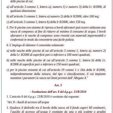
delle piscine di cui:
a) all’articolo 3 comma 1, lettera a), numero 1) e numero 3) della l.r. 8/2006, di
qualsiasi dimensione.
b) all’articolo 3 comma 1, lettera a) numero 2) della lr 8/2006, oltre 100 mq;
c) all’articolo 3 comma 1, lettera b) della lr 8/2006, oltre 150 mq.
5. Per le piscine con sistema di ripresa a bordi sfioratori può essere utilizzata una
vasca di compenso al fine di ridurre al minimo il consumo di acqua. I bordi
sfioratori e le vasche di compenso sono rivestiti con materiali impermeabili e
conformati in modo da consentirne una facile pulizia.
6. L'impiego di skimmer è consentito solamente:
a) nelle vasche delle piscine di cui all’articolo 3 comma 1, lettera a), numero 2)
della l.r. 8/2006 di superficie pari o inferiore a 100 metri quadrati;
b) nelle vasche delle piscine di cui all’articolo 3 comma 1, lettera b) della l.r.
8/2006 di superficie pari o inferiore a 150 metri quadrati;
c) per le piscine esistenti di cui all'articolo 19 commi 1 e 1bis della lr 8/2006,
indipendentemente dalla misura, dal tipo e classificazione, il cui impianto
mantiene i parametri in vasca nei limiti previsti dall' Allegato A.
”
Art. 3
- Sostituzione dell'
art. 8 del d.p.g.r. 23/R/2010
1.
L'articolo 8 del d.p.g.r. 23/R/2010 è sostituito dal seguente:
"
Art. 8 - Ausili di accesso all'acqua
1. Qualora il dislivello tra il bordo della vasca ed il fondo superi 60 centimetri,
l’ausilio di accesso all’acqua è costituito da una o più scalette o gradini