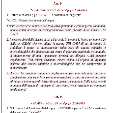
Art. 14
- Sostituzione dell'
art. 26 del d.p.g.r. 23/R/2010
1.
L'articolo 26 del d.p.g.r. 23/R/2010 è sostituito dal seguente:
“
Art. 26 - Reintegri e rinnovi dell'acqua
1.Nelle vasche viene immessa con frequenza quotidiana e con uniforme continuità,
una quantità d’acqua di reintegro/rinnovo come previsto dalla norma UNI
10637.
2. Il responsabile delle piscine di cui all’articolo 3, comma 1, lettera a), numero 2)
della l.r. 8/2006, che non adotta la norma UNI 10637 di cui al comma 1,
stabilisce i criteri di autocontrollo sulla base di analisi chimiche e
microbiologiche che dimostrano nel tempo di apertura stagionale e/o annuale,
il mantenimento di tutti i parametri previsti dall’Allegato A del presente
regolamento. Tali criteri dovranno essere esibiti all’organo di vigilanza
insieme alle analisi chimiche e microbiologiche che ne comprovano il
mantenimento.
3. Le vasche vengono svuotate completamente per una adeguata pulizia e
sanificazione delle superfici e per la manutenzione strutturale almeno una volta
all’anno, e comunque all’ inizio di ogni apertura stagionale. Sulla tubazione di
mandata dell’acqua di reintegro di ogni vasca viene installato un contatore
totalizzatore.
"
Art. 15
- Modifica dell'
art. 28 del d.p.g.r. 23/R/2010
1.
Nel comma 1 dell'articolo 28 del d.p.g.r. 23/R/2010 la parola "
riciclo
" è sostituita
dalla seguente: "
ricircolo
".