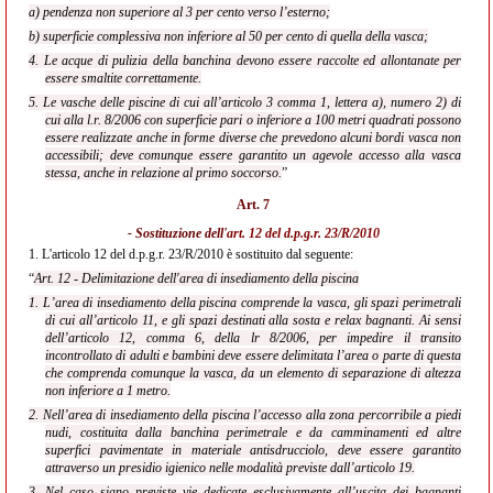
a) pendenza non superiore al 3 per cento verso l’esterno;
b) superficie complessiva non inferiore al 50 per cento di quella della vasca;
4. Le acque di pulizia della banchina devono essere raccolte ed allontanate per
essere smaltite correttamente.
5. Le vasche delle piscine di cui all’articolo 3 comma 1, lettera a), numero 2) di
cui alla l.r. 8/2006 con superficie pari o inferiore a 100 metri quadrati possono
essere realizzate anche in forme diverse che prevedono alcuni bordi vasca non
accessibili; deve comunque essere garantito un
agevole accesso alla vasca
stessa, anche in relazione al primo soccorso.
”
Art. 7
- Sostituzione dell'
art. 12 del d.p.g.r. 23/R/2010
1.
L'articolo 12 del d.p.g.r. 23/R/2010 è sostituito dal seguente:
“
Art. 12 - Delimitazione dell'area di insediamento della piscina
1. L’area di insediamento della piscina comprende la vasca, gli spazi perimetrali
di cui all’articolo 11, e gli spazi destinati alla sosta e relax bagnanti. Ai sensi
dell’articolo 12, comma 6, della lr 8/2006, per impedire il transito
incontrollato di adulti e bambini deve essere delimitata l’area o parte di questa
che comprenda comunque la vasca, da un elemento di separazione di altezza
non inferiore a 1 metro.
2. Nell’area di insediamento della piscina l’accesso alla zona percorribile a piedi
nudi, costituita dalla banchina perimetrale e da camminamenti ed altre
superfici pavimentate in materiale antisdrucciolo, deve essere garantito
attraverso un presidio igienico nelle modalità previste dall’articolo 19.
3. Nel caso siano previste vie dedicate esclusivamente all’uscita dei bagnanti