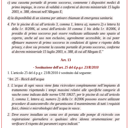
c) una cassetta portatile di pronto soccorso, contenente i dispositivi medici di
primo impiego, in corso di validità e conformi al decreto ministeriale 15 luglio
2003, n. 388, elencati nell’Allegato E;
d) la disponibilità di un sistema per attivare chiamate di emergenza sanitaria.
4. Per le piscine di cui all’articolo 3, comma 1, lettera a), numero 2) e lettera b)
della l.r. 8/2006, ai sensi dell'articolo 10 comma 1 bis della l.r. 8/2006, il
presidio di primo soccorso può essere realizzato utilizzando uno spazio al
coperto, anche ad uso non esclusivo, agevolmente accessibile, in cui poter
effettuare manovre di primo soccorso in condizioni di igiene e rispetto della
privacy, e dove sia presente la cassetta portatile di pronto soccorso, conforme
al decreto ministeriale 15 luglio 2003, n. 388, di cui all'Allegato E.
”
Art. 13
- Sostituzione dell'
art. 25 del d.p.g.r. 23/R/2010
1.
L'articolo 25 del d.p.g.r. 23/R/2010 è sostituito dal seguente:
“
Art. 25 - Ricicli dell'acqua
1. L’acqua di ogni vasca viene fatta ricircolare completamente nell’impianto di
trattamento rispettando i tempi massimi relativi alle specifiche categorie di
vasche come indicato dalle norme UNI 10637; per le piscine di cui all’articolo
3, comma 1, lettera a), numero 2) della l.r. 8/2006 possono essere utilizzate
procedure di autocontrollo che garantiscano il mantenimento di tutti i requisiti
fisici, chimici e microbiologici dell’acqua in vasca .
2. Deve essere installato un conta ore di portata alle pompe di ricircolo con
registrazione giornaliera o qualsiasi altra idonea strumentazione per
verificare il rispetto dei parametri sopra indicati.
”