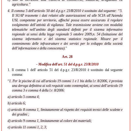
agricoltura.”
4. Il comma 5 dell'articolo 50 del d.p.g.r. 23/R/2010 è sostituito dal seguente: “5.
Il SUAP trasmette i dati relativi alle autorizzazioni ed alle SCIA all’Azienda
USL competente per territorio, affinché possa essere assicurato il regolare
svolgimento dell’attività di vigilanza. Tale trasmissione avviene con modalità
telematiche nell’ambito degli standard definiti per il sistema informativo
regionale ai sensi della legge regionale 5 ottobre 2009,n. 54 (Istituzione del
sistema informativo e del sistema statistico regionale. Misure per il
contenimento delle infrastrutture e dei servizi per lo sviluppo della società
dell’informazione e della conoscenza).
”
Art. 28
- Modifica dell'
art. 51 del d.p.g.r. 23/R/2010
1.
Il comma 1 dell' articolo 51 del d.p.g.r. 23/R/2010 è sostituito dal seguente
comma:
“
1. Per le piscine di cui all'articolo 19 commi 1 e 1 bis della l.r. 8/2006, è prevista
una deroga definitiva ai soli requisiti sotto contemplati, ai sensi dell’articolo 19
comma 3 e comma 4 della l.r. 8/2006:
a) articolo 5 comma 4;
b) articolo 6;
c) articolo 8 comma 1, limitatamente al rispetto dei requisiti tecnici delle scalette e
dei gradini ;
d) articolo 9 comma 1, limitatamente al colore dei materiali;
e) articolo 11 commi 1, 2, 3;