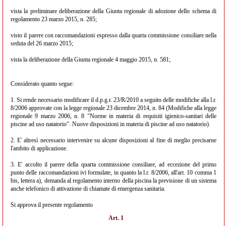
vista la preliminare deliberazione della Giunta regionale di adozione dello schema di
regolamento 23 marzo 2015, n. 285;
visto il parere con raccomandazioni espresso dalla quarta commissione consiliare nella
seduta del 26 marzo 2015;
vista la deliberazione della Giunta regionale 4 maggio 2015, n. 581;
Considerato quanto segue:
1. Si rende necessario modificare il d.p.g.r. 23/R/2010 a seguito delle modifiche alla l.r.
8/2006 approvate con la legge regionale 23 dicembre 2014, n. 84 (Modifiche alla legge
regionale 9 marzo 2006, n. 8 "Norme in materia di requisiti igienico-sanitari delle
piscine ad uso natatorio". Nuove disposizioni in materia di piscine ad uso natatorio).
2. E' altresì necessario intervenire su alcune disposizioni al fine di meglio precisarne
l'ambito di applicazione.
3. E' accolto il parere della quarta commissione consiliare, ad eccezione del primo
punto delle raccomandazioni ivi formulate, in quanto la l.r. 8/2006, all'art. 10 comma 1
bis, lettera a), demanda al regolamento interno della piscina la previsione di un sistema
anche telefonico di attivazione di chiamate di emergenza sanitaria.
Si approva il presente regolamento
Art. 1