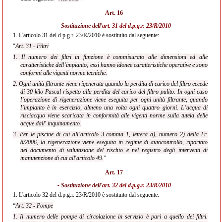
Art. 16
- Sostituzione dell'
art. 31 del d.p.g.r. 23/R/2010
1.
L'articolo 31 del d.p.g.r. 23/R/2010 è sostituito dal seguente:
"
Art. 31 - Filtri
1. Il numero dei filtri in funzione è commisurato alle dimensioni ed alle
caratteristiche dell’impianto;
essi hanno idonee caratteristiche operative e sono
conformi alle vigenti norme tecniche.
2. Ogni unità filtrante viene rigenerata quando la perdita di carico del filtro eccede
di 30 kilo Pascal rispetto alla perdita del carico del filtro pulito. In ogni caso
l’operazione di rigenerazione viene eseguita per ogni unità filtrante, quando
l’impianto è in esercizio, almeno una volta ogni quattro giorni. L’acqua di
risciacquo viene scaricata in conformità alle vigenti norme sulla tutela delle
acque dall' inquinamento.
3. Per le piscine di cui all’articolo 3 comma 1, lettera a), numero 2) della l.r.
8/2006, la rigenerazione viene eseguita in regime di autocontrollo, riportato
nel documento di valutazione del rischio e nel registro degli interventi di
manutenzione di cui all'articolo 49.
”
Art. 17
- Sostituzione dell'
art. 32 del d.p.g.r. 23/R/2010
1.
L'articolo 32 del d.p.g.r. 23/R/2010 è sostituito dal seguente:
“
Art. 32 - Pompe
1. Il numero delle pompe di circolazione in servizio è pari a quello dei filtri.