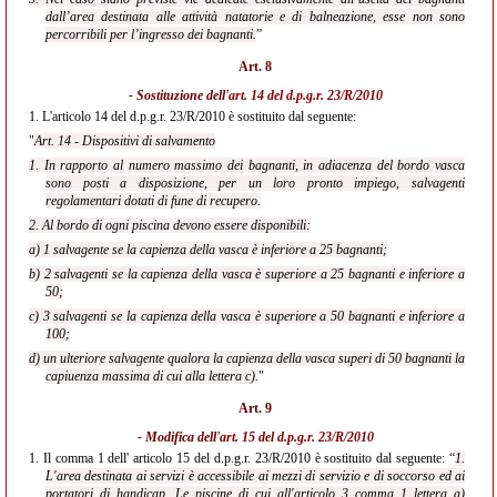
dall’area destinata alle attività natatorie e di balneazione, esse non sono
percorribili per l’ingresso dei bagnanti.
”
Art. 8
- Sostituzione dell'
art. 14 del d.p.g.r. 23/R/2010
1.
L'articolo 14 del d.p.g.r. 23/R/2010 è sostituito dal seguente:
"
Art. 14 - Dispositivi di salvamento
1. In rapporto al numero massimo dei bagnanti, in adiacenza del bordo vasca
sono posti a disposizione, per un loro pronto impiego, salvagenti
regolamentari dotati di fune di recupero.
2. Al bordo di ogni piscina devono essere disponibili:
a) 1 salvagente se la capienza della vasca è inferiore a 25 bagnanti;
b) 2 salvagenti se la capienza della vasca è superiore a 25 bagnanti e inferiore a
50;
c) 3 salvagenti se la capienza della vasca è superiore a 50 bagnanti e inferiore a
100;
d) un ulteriore salvagente qualora la capienza della vasca superi di 50 bagnanti la
capiuenza massima di cui alla lettera c).
"
Art. 9
- Modifica dell'
art. 15 del d.p.g.r. 23/R/2010
1.
Il comma 1 dell' articolo 15 del d.p.g.r. 23/R/2010 è sostituito dal seguente: “
1.
L'area destinata ai servizi è accessibile ai mezzi di servizio e di soccorso ed ai
portatori di handicap. Le piscine di cui all'articolo 3 comma 1 lettera a)