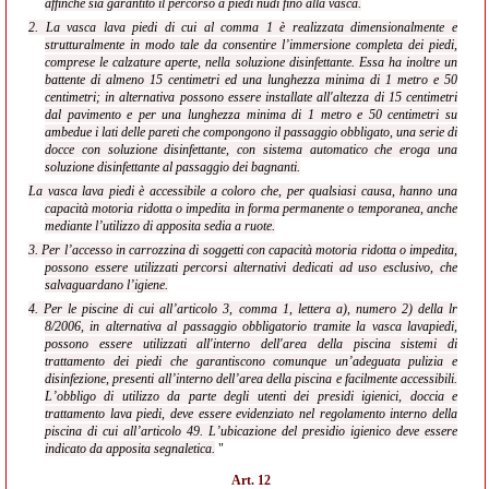
affinché sia garantito il percorso a piedi nudi fino alla vasca.
2. La vasca lava piedi di cui al comma 1 è realizzata dimensionalmente e
strutturalmente in modo tale da consentire l’immersione completa dei piedi,
comprese le calzature aperte, nella soluzione disinfettante. Essa ha inoltre un
battente di almeno 15 centimetri ed una lunghezza minima di 1 metro e 50
centimetri; in alternativa possono essere installate all'altezza di 15 centimetri
dal pavimento e per una lunghezza minima di 1 metro e 50 centimetri su
ambedue i lati delle pareti che compongono il passaggio obbligato, una serie di
docce con soluzione disinfettante, con sistema automatico che eroga una
soluzione disinfettante al passaggio dei bagnanti.
La vasca lava piedi è accessibile a coloro che, per qualsiasi causa, hanno una
capacità motoria ridotta o impedita in forma permanente o temporanea, anche
mediante l’utilizzo di apposita sedia a ruote.
3. Per l’accesso in carrozzina di soggetti con capacità motoria ridotta o impedita,
possono essere utilizzati percorsi alternativi dedicati ad uso esclusivo, che
salvaguardano l’igiene.
4. Per le piscine di cui all’articolo 3, comma 1, lettera a), numero 2) della lr
8/2006, in alternativa al passaggio obbligatorio tramite la vasca lavapiedi,
possono essere utilizzati all'interno dell'area della piscina sistemi di
trattamento dei piedi che garantiscono comunque un’adeguata pulizia e
disinfezione, presenti all’interno dell’area della piscina e facilmente accessibili.
L’obbligo di utilizzo da parte degli utenti dei presidi igienici, doccia e
trattamento lava piedi, deve essere evidenziato nel regolamento interno della
piscina di cui all’articolo 49. L’ubicazione del presidio igienico deve essere
indicato da apposita segnaletica.
"
Art. 12