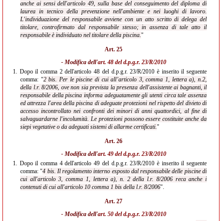
anche ai sensi dell'articolo 49, sulla base del conseguimento del diploma di
laurea in tecnico della prevenzione nell'ambiente e nei luoghi di lavoro.
L'individuazione del responsabile avviene con un atto scritto di delega del
titolare, controfirmato dal responsabile stesso; in assenza di tale atto il
responsabile è individuato nel titolare della piscina.
"
Art. 25
- Modifica dell'
art. 48 del d.p.g.r. 23/R/2010
1.
Dopo il comma 2 dell'articolo 48 del d.p.g.r. 23/R/2010 è inserito il seguente
comma: "
2 bis. Per
le piscine di cui all’articolo 3, comma 1, lettera a), n.2,
della l.r. 8/2006, ove non sia prevista la presenza dell'assistente ai bagnanti, il
responsabile della piscina informa adeguatamente gli utenti circa tale assenza
ed attrezza l'area della piscina di adeguate protezioni nel rispetto del divieto di
accesso incontrollato nei confronti dei minori di anni quattordici, al fine di
salvaguardarne l'incolumità. Le protezioni possono essere costituite anche da
siepi vegetative o da adeguati sistemi di allarme certificati.
"
Art. 26
- Modifica dell'
art. 49 del d.p.g.r. 23/R/2010
1.
Dopo il comma 4 dell'articolo 49 del d.p.g.r. 23/R/2010 è inserito il seguente
comma: "
4 bis. Il regolamento interno esposto dal responsabile delle piscine di
cui all'articolo 3, comma 1, lettera a), n. 2 della l.r. 8/2006 reca anche i
contenuti di cui all'articolo 10 comma 1 bis della l.r. 8/2006
".
Art. 27
- Modifica dell'
art. 50 del d.p.g.r. 23/R/2010