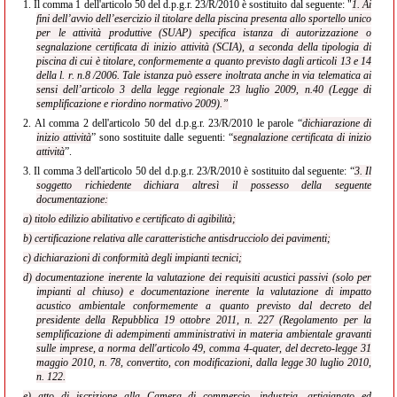
1.
Il comma 1 dell'articolo 50 del d.p.g.r. 23/R/2010 è sostituito dal seguente: "
1. Ai
fini dell’avvio dell’esercizio il titolare della piscina presenta allo sportello unico
per le attività produttive (SUAP) specifica istanza di autorizzazione o
segnalazione certificata di inizio attività (SCIA), a seconda della tipologia di
piscina di cui è titolare, conformemente a quanto previsto dagli articoli 13 e 14
della l. r. n.8 /2006. Tale istanza può essere inoltrata anche in via telematica ai
sensi dell’articolo 3 della legge regionale 23 luglio 2009, n.40 (Legge di
semplificazione e riordino normativo 2009).”
2.
Al comma 2 dell'articolo 50 del d.p.g.r. 23/R/2010 le parole “
dichiarazione di
inizio attività
” sono sostituite dalle seguenti: “
segnalazione certificata di inizio
attività
”.
3.
Il comma 3 dell'articolo 50 del d.p.g.r. 23/R/2010 è sostituito dal seguente: “
3. Il
soggetto richiedente dichiara altresì il possesso della seguente
documentazione:
a) titolo edilizio abilitativo e certificato di agibilità;
b) certificazione relativa alle caratteristiche antisdrucciolo dei pavimenti;
c) dichiarazioni di conformità degli impianti tecnici;
d) documentazione inerente la valutazione dei requisiti acustici passivi (solo per
impianti al chiuso) e documentazione inerente la valutazione di impatto
acustico ambientale conformemente a quanto previsto dal decreto del
presidente della Repubblica 19 ottobre 2011, n. 227 (Regolamento per la
semplificazione di adempimenti amministrativi in materia ambientale gravanti
sulle imprese, a norma dell'articolo 49, comma 4-quater, del decreto-legge 31
maggio 2010, n. 78, convertito, con modificazioni, dalla legge 30 luglio 2010,
n. 122.
e) atto di iscrizione alla Camera di commercio, industria, artigianato ed