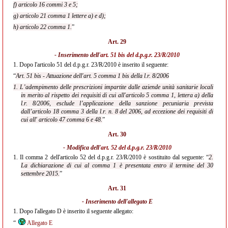
f) articolo 16 commi 3 e 5;
g) articolo 21 comma 1 lettere a) e d);
h) articolo 22 comma 1.
”
Art. 29
- Inserimento dell'
art. 51 bis del d.p.g.r. 23/R/2010
1.
Dopo l'articolo 51 del d.p.g.r. 23/R/2010 è inserito il seguente:
“
Art. 51 bis - Attuazione dell'art. 5 comma 1 bis della l.r. 8/2006
1. L’adempimento delle prescrizioni impartite dalle aziende unità sanitarie locali
in merito al rispetto dei requisiti di cui all'articolo 5 comma 1, lettera a) della
l.r. 8/2006, esclude l’applicazione della sanzione pecuniaria prevista
dall’articolo 18 comma 3 della l.r. n. 8 del 2006, ad eccezione dei requisiti di
cui all' articolo 47 comma 6 e 48.
”
Art. 30
- Modifica dell'
art. 52 del d.p.g.r. 23/R/2010
1.
Il comma 2 dell'articolo 52 del d.p.g.r. 23/R/2010 è sostituito dal seguente: “
2.
La dichiarazione di cui al comma 1 è presentata entro il termine del 30
settembre 2015.
”
Art. 31
- Inserimento dell'allegato E
1.
Dopo l'allegato D è inserito il seguente allegato:
“
Allegato E