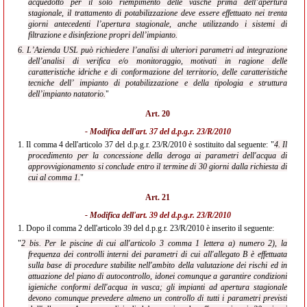
acquedotto per il solo riempimento delle vasche prima dell’apertura
stagionale, il trattamento di potabilizzazione deve essere effettuato nei trenta
giorni antecedenti l’apertura stagionale, anche utilizzando i sistemi di
filtrazione e disinfezione propri dell’impianto.
6. L’Azienda USL può richiedere l’analisi di ulteriori parametri ad integrazione
dell’analisi di verifica e/o monitoraggio, motivati in ragione delle
caratteristiche idriche e di conformazione del territorio, delle caratteristiche
tecniche dell’ impianto di potabilizzazione e della tipologia e struttura
dell’impianto natatorio.
"
Art. 20
- Modifica dell'
art. 37 del d.p.g.r. 23/R/2010
1.
Il comma 4 dell'articolo 37 del d.p.g.r. 23/R/2010 è sostituito dal seguente: "
4. Il
procedimento per la concessione della deroga ai parametri dell'acqua di
approvvigionamento si conclude entro il termine di 30 giorni dalla richiesta di
cui al comma 1.
"
Art. 21
- Modifica dell'
art. 39 del d.p.g.r. 23/R/2010
1.
Dopo il comma 2 dell'articolo 39 del d.p.g.r. 23/R/2010 è inserito il seguente:
"
2 bis. Per le piscine di cui all'articolo 3 comma 1 lettera a) numero 2), la
frequenza dei controlli interni dei parametri di cui all'allegato B è effettuata
sulla base di procedure stabilite nell'ambito della valutazione dei rischi ed in
attuazione del piano di autocontrollo, idonei comunque a garantire condizioni
igieniche conformi dell'acqua in vasca; gli impianti ad apertura stagionale
devono comunque prevedere almeno un controllo di tutti i parametri previsti