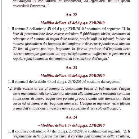
dall'allegato A con analisi di laboratorio, da effettuarsi nei 30 giorni
antecedenti l'apertura.
."
Art. 22
- Modifica dell'
art. 45 del d.p.g.r. 23/R/2010
1.
Il comma 3 dell'articolo 45 del d.p.g.r. 23/R/2010 è sostituito dal seguente: "
3. In
fase di progettazione deve essere calcolato il fabbisogno idrico, destinato al
reintegro e al rinnovo di acqua delle vasche, nonché agli usi igienici, in base al
numero giornaliero dei bagnanti dell'impianto e deve corrispondere ad almeno
70 litri al giorno per ogni bagnante. In fase di gestione dell'impianto deve
essere comunque garantito un approvvigionamento sufficiente a pemettere il
regolare funzionamento dell'impianto di circolazione dell'acqua.
"
Art. 23
- Modifica dell'
art. 46 del d.p.g.r. 23/R/2010
1.
Il comma 2 dell'articolo 46 del d.p.g.r. 23/R/2010 è sostituito dal seguente:
"
2. Nelle vasche di cui al comma 1, denominate bacini di balneazione, l'acqua
viene mantenuta nelle condizioni di idoneità alla balneazione mediante continua
immissione di nuova acqua con portata proporzionata alle dimensioni della
vasca ed al numero dei bagnanti ammessi. L'acqua in ingresso viene filtrata
prima dell'immissione in vasca e non è consentito il ricircolo dell'acqua
".
Art. 24
- Modifica dell'
art. 47 del d.p.g.r. 23/R/2010
1.
Il comma 2 dell'articolo 47 del d.p.g.r. 23/R/2010 è sostituito dal seguente: "
2. Il
responsabile della piscina assicura il corretto funzionamento della struttura,