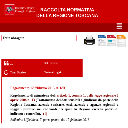
RACCOLTA NORMATIVA
DELLA REGIONE TOSCANA
²
Testo abrogato
Rif. passivi
Voci
Testo abrogato
Testo Storico
Regolamento 12 febbraio 2013, n. 6/R
Regolamento di attuazione dell’
articolo 1, comma 1, della legge regionale 3
aprile 2006 n. 13
(Trattamento dei dati sensibili e giudiziari da parte della
Regione Toscana, aziende sanitarie, enti, aziende e agenzie regionali e
soggetti pubblici nei confronti dei quali la Regione esercita poteri di
indirizzo e controllo).
(1)
Bollettino Ufficiale n. 7, parte prima, del 15 febbraio 2013