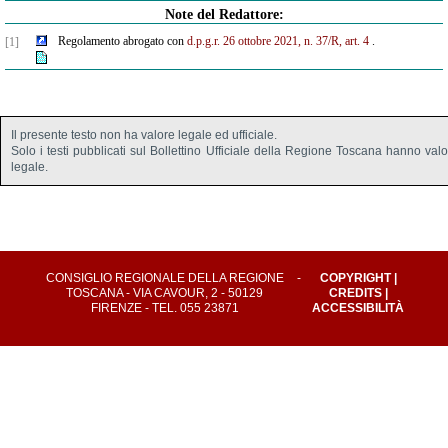
Note del Redattore:
Regolamento abrogato con
d.p.g.r. 26 ottobre 2021, n. 37/R, art. 4
.
[1]
Il presente testo non ha valore legale ed ufficiale.
Solo i testi pubblicati sul Bollettino Ufficiale della Regione Toscana hanno val
legale.
CONSIGLIO REGIONALE DELLA REGIONE
-
COPYRIGHT
|
TOSCANA - VIA CAVOUR, 2 - 50129
CREDITS
|
FIRENZE - TEL. 055 23871
ACCESSIBILITÀ