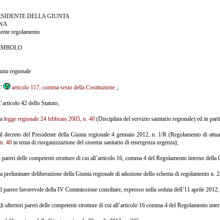
RESIDENTE DELLA GIUNTA
NA
uente regolamento
AMBOLO
nta regionale
l’
articolo 117, comma sesto della Costituzione
;
l’articolo 42 dello Statuto;
la
legge regionale 24 febbraio 2005, n. 40
(Disciplina del servizio sanitario regionale) ed in part
il decreto del Presidente della Giunta regionale 4 gennaio 2012, n. 1/R (Regolamento di attua
n. 40
in tema di riorganizzazione del sistema sanitario di emergenza urgenza);
i pareri delle competenti strutture di cui all’articolo 16, comma 4 del Regolamento interno dell
la preliminare deliberazione della Giunta regionale di adozione dello schema di regolamento n. 2
il parere favorevole della IV Commissione consiliare, espresso nella seduta dell’11 aprile 2012;
gli ulteriori pareri delle competenti strutture di cui all’articolo 16 comma 4 del Regolamento in