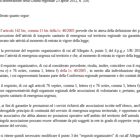
la deliberazione della Giunta regionale 23 aprile 2012, n. 326;
erato quanto segue:
 l’
articolo 142 bis, comma 11 bis della l.r. 40/2005
prevede che in attesa della definizione dei pia
secuzione dell’attività di trasporto sanitario di emergenza sul territorio regionale sia garanti
tavano tale attività al momento di entrata in vigore della legge;
 la previsione del requisito organizzativo di cui all’Allegato A, punto 3, del d.p.g.,r. 1/R/ 2
no l’attività di emergenza urgenza sul territorio e che, al momento di entrata in vigore della leg
 il requisito organizzativo, di cui al considerato precedente, risulta, inoltre, coincidere con il r
tera e) e 76 octies, comma 1, lettera f)
della l.r. 40/2005
, in merito alla individuazione deg
ariato, i cui rappresentanti faranno parte della Conferenza regionale permanente e dei comitati d
 il requisito, di cui agli articoli 76 septies, comma 1, lettera e) e 76 octies, comma 1, lettera f
re rappresentatività degli organismi regionali delle associazioni di volontariato e, pertanto, ga
asporto sanitario di emergenza-urgenza;
, ai fini di garantire le prestazioni ed i servizi richiesti alle associazioni iscritte nell’elenco,
nderogabile principio di continuità del servizio di emergenza urgenza territoriale, è opportuno
te associativa che abbia almeno tre postazioni operative nell’ambito del territorio dell’azienda u
ingola associazione possano essere affrontate da più soggetti in rete in grado di sopperire recipr
azione del servizio;
 si ritiene quindi necessario modificare il punto 3 dei “requisiti organizzativi” di cui all’Alleg