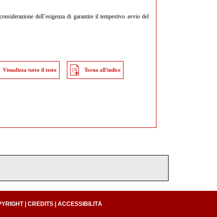
considerazione dell’esigenza di garantire il tempestivo avvio del
Visualizza tutto il testo
Torna all'indice
PYRIGHT
|
CREDITS
|
ACCESSIBILITÀ