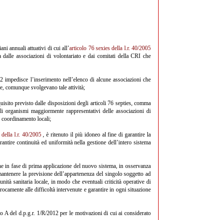
ni annuali attuativi di cui all’
articolo 76 sexies della l.r. 40/2005
ta dalle associazioni di volontariato e dai comitati della CRI che
012 impedisce l’inserimento nell’elenco di alcune associazioni che
ge, comunque svolgevano tale attività;
equisito previsto dalle disposizioni degli articoli 76 septies, comma
li organismi maggiormente rappresentativi delle associazioni di
i coordinamento locali;
)
della l.r. 40/2005
, è ritenuto il più idoneo al fine di garantire la
rantire continuità ed uniformità nella gestione dell’intero sistema
 anche in fase di prima applicazione del nuovo sistema, in osservanza
 mantenere la previsione dell’appartenenza del singolo soggetto ad
nità sanitaria locale, in modo che eventuali criticità operative di
ocamente alle difficoltà intervenute e garantire in ogni situazione
ato A del d.p.g.r. 1/R/2012 per le motivazioni di cui ai considerato