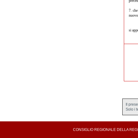
preced
7. che
nuovo 
si app
Il pres
Solo i 
CONSIGLIO REGIONALE DELLA REGION