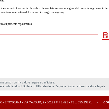
enti;
 è necessario inserire la clausola di immediata entrata in vigore del presente regolamento in 
assetto organizzativo del sistema di emergenza urgenza;
rova il presente regolamento
ente testo non ha valore legale ed ufficiale.
testi pubblicati sul Bollettino Ufficiale della Regione Toscana hanno valore legale.
E TOSCANA - VIA CAVOUR, 2 - 50129 FIRENZE - TEL. 055 23871
-
CO