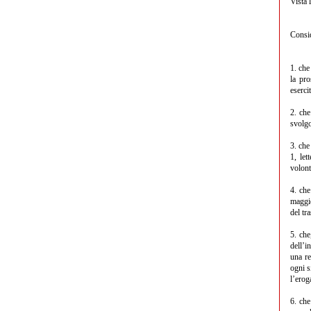
Vista 
Consid
1. che
la pro
eserci
2. che
svolgo
3. che
1, let
volont
4. che
maggio
del tr
5. che
dell’i
una re
ogni s
l’erog
6. che