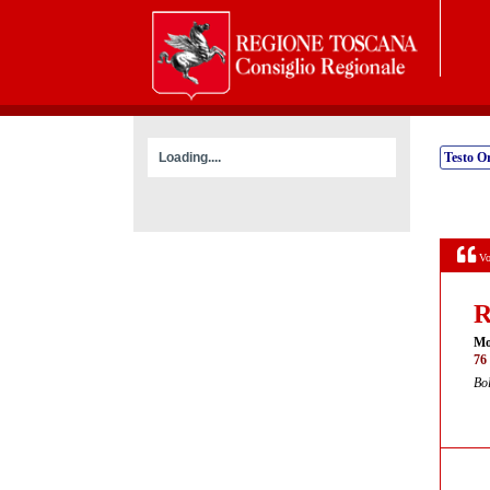
Loading....
Testo Or
Vo
R
Mo
76 
Bol