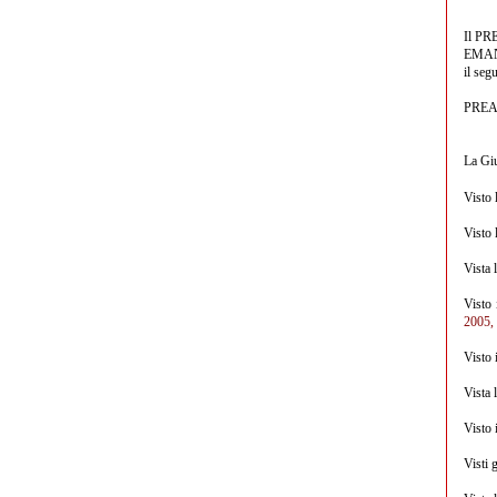
Il P
EMA
il seg
PRE
La Giu
Visto 
Visto 
Vista 
Visto 
2005, 
Visto 
Vista 
Visto 
Visti 