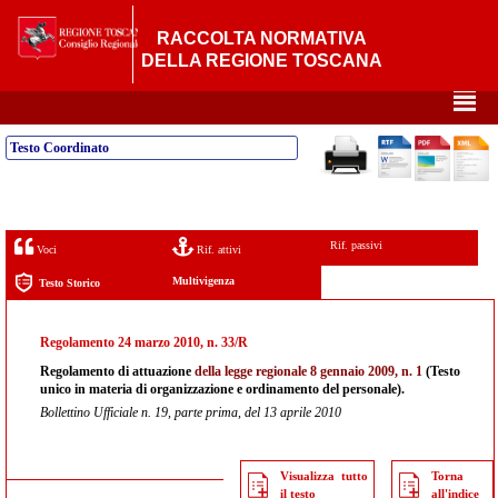
RACCOLTA NORMATIVA
DELLA REGIONE TOSCANA
²
Testo Coordinato
Rif. passivi
Voci
Rif. attivi
Multivigenza
Testo Storico
Regolamento 24 marzo 2010, n. 33/R
Regolamento di attuazione
della
legge regionale 8 gennaio 2009, n. 1
(Testo
unico in materia di organizzazione e ordinamento del personale).
Bollettino Ufficiale n. 19, parte prima, del 13 aprile 2010
Visualizza tutto
Torna
il testo
all'indice