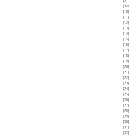
[2]
[3-9]
[10]
[11]
[12]
[13]
[14]
[15]
[16]
[17]
[18]
[19]
[20]
[21]
[22]
[23]
[24]
[25]
[26]
[27]
[28]
[29]
[30]
[31]
[32]