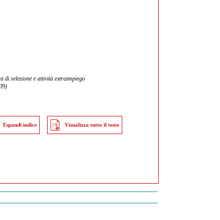
 di selezione e attività extraimpiego
009)
Espandi indice
Visualizza tutto il testo