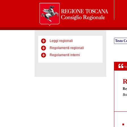
Leggi regionali
Testo C
Regolamenti regionali
Regolamenti interni
Vo
R
Re
Bol