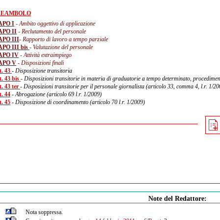
REAMBOLO
APO I
- Ambito oggettivo di applicazione
APO II
- Reclutamento del personale
PO III
- Rapporto di lavoro a tempo parziale
PO III bis
- Valutazione del personale
APO IV
- Attività extraimpiego
APO V
- Disposizioni finali
t. 43
- Disposizione transitoria
t. 43 bis
- Disposizioni transitorie in materia di graduatorie a tempo determinato, procedimenti
t. 43 ter
- Disposizioni transitorie per il personale giornalista (articolo 33, comma 4, l.r. 1/2
t. 44
- Abrogazione (articolo 69 l.r. 1/2009)
t. 45
- Disposizione di coordinamento (articolo 70 l.r. 1/2009)
Note del Redattore:
Nota soppressa.