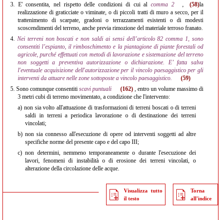
3.
E' consentita, nel rispetto delle condizioni di cui al
comma 2
,
(58)
la
realizzazione di graticciate o viminate, o di piccoli tratti di muro a secco, per il
trattenimento di scarpate, gradoni o terrazzamenti esistenti o di modesti
scoscendimenti del terreno, anche previa rimozione del materiale terroso franato.
4.
Nei terreni non boscati e non saldi ai sensi dell’articolo 82 comma 1, sono
consentiti l’espianto, il rimboschimento e la piantagione di piante forestali od
agricole, purché effettuati con metodi di lavorazione e sistemazione del terreno
non soggetti a preventiva autorizzazione o dichiarazione. E’ fatta salva
l'eventuale acquisizione dell'autorizzazione per il vincolo paesaggistico per gli
interventi da attuare nelle zone sottoposte a vincolo paesaggistico.
(59)
5.
Sono comunque consentiti
scavi puntuali
(162)
, entro un volume massimo di
3 metri cubi di terreno movimentato, a condizione che l'intervento:
a)
non sia volto all'attuazione di trasformazioni di terreni boscati o di terreni
saldi in terreni a periodica lavorazione o di destinazione dei terreni
vincolati;
b)
non sia connesso all'esecuzione di opere od interventi soggetti ad altre
specifiche norme del presente capo e del capo III;
c)
non determini, nemmeno temporaneamente o durante l'esecuzione dei
lavori, fenomeni di instabilità o di erosione dei terreni vincolati, o
alterazione della circolazione delle acque.
Visualizza tutto
Torna
il testo
all'indice