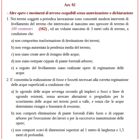
Art. 92
- Altre opere e movimenti di terreno eseguibili senza autorizzazione o dichiarazione
1.
Nei terreni soggetti a periodica lavorazione sono consentiti modesti interventi di
livellamento del terreno che interessino al massimo uno spessore di terreno di
100 centimetri
(162)
, ed un volume massimo di 3 metri cubi di terreno, a
condizione che:
a)
non comportino trasformazione di destinazione dei terreni;
b)
non venga aumentata la pendenza media del terreno;
c)
non siano create aree di ristagno delle acque;
d)
non siano estirpate ceppaie di piante forestali arboree;
e)
a seguito del livellamento siano realizzate opere di regimazione delle
acque.
2.
E' consentita la realizzazione di fosse e fossetti necessari alla corretta regimazione
delle acque superficiali a condizione che:
a)
lo sgrondo delle acque avvenga secondo gli impluvi o fossi o linee di
sgrondo esistenti, senza arrecare alterazioni o pregiudizio per lo
scorrimento delle acque nei terreni posti a valle, e senza che le acque
determinino ristagni o fenomeni di erosione;
b)
non comporti eliminazione di piante forestali d'alto fusto o di ceppaie
arboree per l'esecuzione dei lavori o per la successiva manutenzione delle
opere;
c)
non comporti scavi di dimensioni superiori ad 1 metro di larghezza e 1,5
metri di profondità.