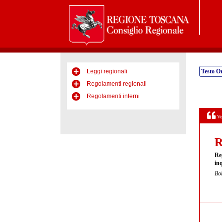
Leggi regionali
Testo Or
Regolamenti regionali
Regolamenti interni
Vo
R
Re
inq
Bol