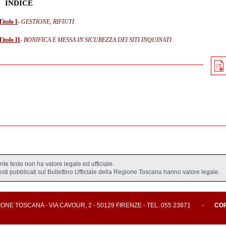
INDICE
Titolo I
- GESTIONE, RIFIUTI
Titolo II
- BONIFICA E MESSA IN SICUREZZA DEI SITI INQUINATI
ente testo non ha valore legale ed ufficiale.
testi pubblicati sul Bollettino Ufficiale della Regione Toscana hanno valore legale.
E TOSCANA - VIA CAVOUR, 2 - 50129 FIRENZE - TEL. 055 23871
-
CO