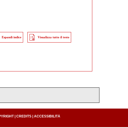
Espandi indice
Visualizza tutto il testo
PYRIGHT
|
CREDITS
|
ACCESSIBILITÀ