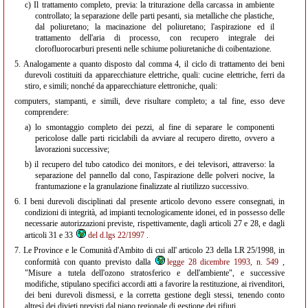
c)
Il trattamento completo, previa: la triturazione della carcassa in ambiente
controllato; la separazione delle parti pesanti, sia metalliche che plastiche,
dal poliuretano; la macinazione del poliuretano; l'aspirazione ed il
trattamento dell'aria di processo, con recupero integrale dei
clorofluorocarburi presenti nelle schiume poliuretaniche di coibentazione.
5.
Analogamente a quanto disposto dal comma 4, il ciclo di trattamento dei beni
durevoli costituiti da apparecchiature elettriche, quali: cucine elettriche, ferri da
stiro, e simili; nonché da apparecchiature elettroniche, quali:
computers, stampanti, e simili, deve risultare completo; a tal fine, esso deve
comprendere:
a)
lo smontaggio completo dei pezzi, al fine di separare le componenti
pericolose dalle parti riciclabili da avviare al recupero diretto, ovvero a
lavorazioni successive;
b)
il recupero del tubo catodico dei monitors, e dei televisori, attraverso: la
separazione del pannello dal cono, l'aspirazione delle polveri nocive, la
frantumazione e la granulazione finalizzate al riutilizzo successivo.
6.
I beni durevoli disciplinati dal presente articolo devono essere consegnati, in
condizioni di integrità, ad impianti tecnologicamente idonei, ed in possesso delle
necessarie autorizzazioni previste, rispettivamente, dagli articoli 27 e 28, e dagli
articoli 31 e 33
del d.lgs 22/1997
.
7.
Le Province e le Comunità d'Ambito di cui all' articolo 23 della LR 25/1998, in
conformità con quanto previsto dalla
legge 28 dicembre 1993, n. 549
,
"Misure a tutela dell'ozono stratosferico e dell'ambiente", e successive
modifiche, stipulano specifici accordi atti a favorire la restituzione, ai rivenditori,
dei beni durevoli dismessi, e la corretta gestione degli stessi, tenendo conto
altresì dei divieti previsti dal piano regionale di gestione dei rifiuti.