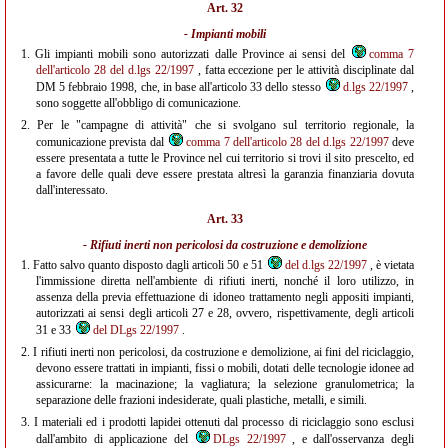
Art. 32
- Impianti mobili
1.
Gli impianti mobili sono autorizzati dalle Province ai sensi del
comma 7
dell'articolo 28 del d.lgs 22/1997
, fatta eccezione per le attività disciplinate dal
DM 5 febbraio 1998, che, in base all'articolo 33 dello stesso
d.lgs 22/1997
,
sono soggette all'obbligo di comunicazione.
2.
Per le "campagne di attività" che si svolgano sul territorio regionale, la
comunicazione prevista dal
comma 7 dell'articolo 28 del d.lgs 22/1997
deve
essere presentata a tutte le Province nel cui territorio si trovi il sito prescelto, ed
a favore delle quali deve essere prestata altresì la garanzia finanziaria dovuta
dall'interessato.
Art. 33
- Rifiuti inerti non pericolosi da costruzione e demolizione
1.
Fatto salvo quanto disposto dagli articoli 50 e 51
del d.lgs 22/1997
, è vietata
l'immissione diretta nell'ambiente di rifiuti inerti, nonché il loro utilizzo, in
assenza della previa effettuazione di idoneo trattamento negli appositi impianti,
autorizzati ai sensi degli articoli 27 e 28, ovvero, rispettivamente, degli articoli
31 e 33
del DLgs 22/1997
.
2.
I rifiuti inerti non pericolosi, da costruzione e demolizione, ai fini del riciclaggio,
devono essere trattati in impianti, fissi o mobili, dotati delle tecnologie idonee ad
assicurarne: la macinazione; la vagliatura; la selezione granulometrica; la
separazione delle frazioni indesiderate, quali plastiche, metalli, e simili.
3.
I materiali ed i prodotti lapidei ottenuti dal processo di riciclaggio sono esclusi
dall'ambito di applicazione del
DLgs 22/1997
, e dall'osservanza degli