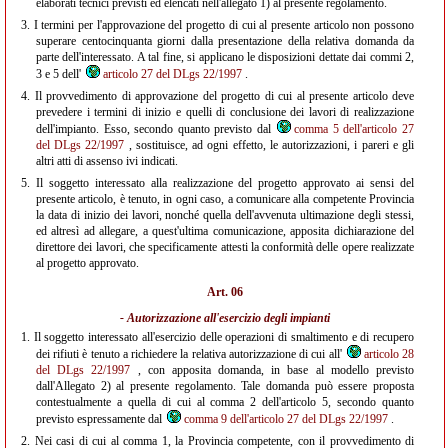
elaborati tecnici previsti ed elencati nell'allegato 1) al presente regolamento.
3.
I termini per l'approvazione del progetto di cui al presente articolo non possono
superare centocinquanta giorni dalla presentazione della relativa domanda da
parte dell'interessato. A tal fine, si applicano le disposizioni dettate dai commi 2,
3 e 5 dell'
articolo 27 del DLgs 22/1997
.
4.
Il provvedimento di approvazione del progetto di cui al presente articolo deve
prevedere i termini di inizio e quelli di conclusione dei lavori di realizzazione
dell'impianto. Esso, secondo quanto previsto dal
comma 5 dell'articolo 27
del DLgs 22/1997
, sostituisce, ad ogni effetto, le autorizzazioni, i pareri e gli
altri atti di assenso ivi indicati.
5.
Il soggetto interessato alla realizzazione del progetto approvato ai sensi del
presente articolo, è tenuto, in ogni caso, a comunicare alla competente Provincia
la data di inizio dei lavori, nonché quella dell'avvenuta ultimazione degli stessi,
ed altresì ad allegare, a quest'ultima comunicazione, apposita dichiarazione del
direttore dei lavori, che specificamente attesti la conformità delle opere realizzate
al progetto approvato.
Art. 06
- Autorizzazione all'esercizio degli impianti
1.
Il soggetto interessato all'esercizio delle operazioni di smaltimento e di recupero
dei rifiuti è tenuto a richiedere la relativa autorizzazione di cui all'
articolo 28
del DLgs 22/1997
, con apposita domanda, in base al modello previsto
dall'Allegato 2) al presente regolamento. Tale domanda può essere proposta
contestualmente a quella di cui al comma 2 dell'articolo 5, secondo quanto
previsto espressamente dal
comma 9 dell'articolo 27 del DLgs 22/1997
.
2.
Nei casi di cui al comma 1, la Provincia competente, con il provvedimento di