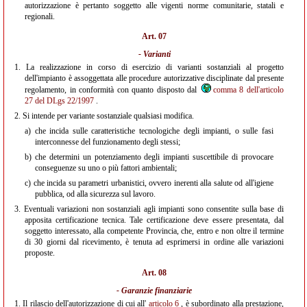
autorizzazione è pertanto soggetto alle vigenti norme comunitarie, statali e
regionali.
Art. 07
- Varianti
1.
La realizzazione in corso di esercizio di varianti sostanziali al progetto
dell'impianto è assoggettata alle procedure autorizzative disciplinate dal presente
regolamento, in conformità con quanto disposto dal
comma 8 dell'articolo
27 del DLgs 22/1997
.
2.
Si intende per variante sostanziale qualsiasi modifica.
a)
che incida sulle caratteristiche tecnologiche degli impianti, o sulle fasi
interconnesse del funzionamento degli stessi;
b)
che determini un potenziamento degli impianti suscettibile di provocare
conseguenze su uno o più fattori ambientali;
c)
che incida su parametri urbanistici, ovvero inerenti alla salute od all'igiene
pubblica, od alla sicurezza sul lavoro.
3.
Eventuali variazioni non sostanziali agli impianti sono consentite sulla base di
apposita certificazione tecnica. Tale certificazione deve essere presentata, dal
soggetto interessato, alla competente Provincia, che, entro e non oltre il termine
di 30 giorni dal ricevimento, è tenuta ad esprimersi in ordine alle variazioni
proposte.
Art. 08
- Garanzie finanziarie
1.
Il rilascio dell'autorizzazione di cui all'
articolo 6
, è subordinato alla prestazione,