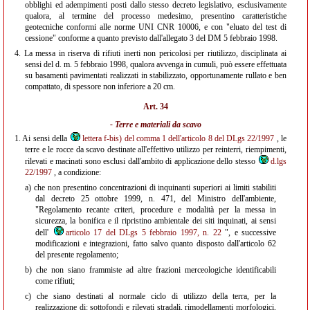
obblighi ed adempimenti posti dallo stesso decreto legislativo, esclusivamente
qualora, al termine del processo medesimo, presentino caratteristiche
geotecniche conformi alle norme UNI CNR 10006, e con "eluato del test di
cessione" conforme a quanto previsto dall'allegato 3 del DM 5 febbraio 1998.
4.
La messa in riserva di rifiuti inerti non pericolosi per riutilizzo, disciplinata ai
sensi del d. m. 5 febbraio 1998, qualora avvenga in cumuli, può essere effettuata
su basamenti pavimentati realizzati in stabilizzato, opportunamente rullato e ben
compattato, di spessore non inferiore a 20 cm.
Art. 34
- Terre e materiali da scavo
1.
Ai sensi della
lettera f-bis) del comma 1 dell'articolo 8 del DLgs 22/1997
, le
terre e le rocce da scavo destinate all'effettivo utilizzo per reinterri, riempimenti,
rilevati e macinati sono esclusi dall'ambito di applicazione dello stesso
d.lgs
22/1997
, a condizione:
a)
che non presentino concentrazioni di inquinanti superiori ai limiti stabiliti
dal decreto 25 ottobre 1999, n. 471, del Ministro dell'ambiente,
"Regolamento recante criteri, procedure e modalità per la messa in
sicurezza, la bonifica e il ripristino ambientale dei siti inquinati, ai sensi
dell'
articolo 17 del DLgs 5 febbraio 1997, n. 22
", e successive
modificazioni e integrazioni, fatto salvo quanto disposto dall'articolo 62
del presente regolamento;
b)
che non siano frammiste ad altre frazioni merceologiche identificabili
come rifiuti;
c)
che siano destinati al normale ciclo di utilizzo della terra, per la
realizzazione di: sottofondi e rilevati stradali, rimodellamenti morfologici,