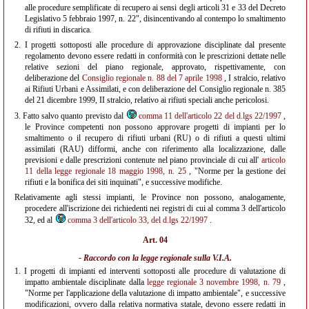
alle procedure semplificate di recupero ai sensi degli articoli 31 e 33 del Decreto
Legislativo 5 febbraio 1997, n. 22", disincentivando al contempo lo smaltimento
di rifiuti in discarica.
2.
I progetti sottoposti alle procedure di approvazione disciplinate dal presente
regolamento devono essere redatti in conformità con le prescrizioni dettate nelle
relative sezioni del piano regionale, approvato, rispettivamente, con
deliberazione del
Consiglio regionale n. 88 del 7 aprile 1998
, I stralcio, relativo
ai Rifiuti Urbani e Assimilati, e con deliberazione del Consiglio regionale n. 385
del 21 dicembre 1999, II stralcio, relativo ai rifiuti speciali anche pericolosi.
3.
Fatto salvo quanto previsto dal
comma 11 dell'articolo 22 del d.lgs 22/1997
,
le Province competenti non possono approvare progetti di impianti per lo
smaltimento o il recupero di rifiuti urbani (RU) o di rifiuti a questi ultimi
assimilati (RAU) difformi, anche con riferimento alla localizzazione, dalle
previsioni e dalle prescrizioni contenute nel piano provinciale di cui all'
articolo
11 della legge regionale 18 maggio 1998, n. 25
, "Norme per la gestione dei
rifiuti e la bonifica dei siti inquinati", e successive modifiche.
Relativamente agli stessi impianti, le Province non possono, analogamente,
procedere all'iscrizione dei richiedenti nei registri di cui al comma 3 dell'articolo
32, ed al
comma 3 dell'articolo 33, del d.lgs 22/1997
.
Art. 04
- Raccordo con la legge regionale sulla V.I.A.
1.
I progetti di impianti ed interventi sottoposti alle procedure di valutazione di
impatto ambientale disciplinate dalla
legge regionale 3 novembre 1998, n. 79
,
"Norme per l'applicazione della valutazione di impatto ambientale", e successive
modificazioni, ovvero dalla relativa normativa statale, devono essere redatti in