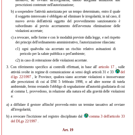
tassativo, ad ovviare all'irregolarità, dando adeguata attuazione alle
prescrizioni contenute nell'autorizzazione;
b)
a sospendere l'attività autorizzata per un tempo determinato, entro il quale
il soggetto interessato è obbligato ad eliminare le irregolarità; in tal caso, il
nuovo avvio dell'attività oggetto del provvedimento sanzionatorio è
subordinato al previo accertamento dell'avvenuta eliminazione delle
violazioni accertate;
c)
a revocare, nelle forme e con le modalità previste dalla legge, e nel rispetto
dei principi dell'ordinamento amministrativo, l'autorizzazione rilasciata:
c1)
ogni qualvolta sia accertato un rischio relativo asituazioni di
pericolo per la salute pubblica o perl'ambiente;
c2)
in caso di reiterazione delle violazioni accertate.
3.
Con riferimento specifico ai controlli effettuati, in base all'
articolo 17
, sulle
attività svolte in regime di comunicazione ai sensi degli articoli 31 e 33
del
d.lgs 22/1997
, le Province, qualora siano accertate violazioni o inosservanze
alle prescrizioni di cui al DM 5 febbraio 1998, o ad altre norme di tutela
ambientale, fermo restando l'obbligo di segnalazione all'autorità giudiziaria di cui
al comma 1, provvedono, in relazione alla natura ed alla gravità delle violazioni
a:
a) a diffidare il gestore affinché provveda entro un termine tassativo ad ovviare
all'irregolarità;
b) a revocare l'iscrizione nel registro disciplinato dal
comma 3 dell'articolo 33
del DLgs 22/1997
.
Art. 19