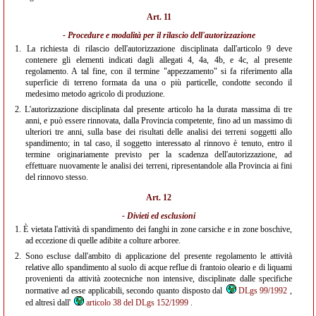
Art. 11
- Procedure e modalità per il rilascio dell'autorizzazione
1.
La richiesta di rilascio dell'autorizzazione disciplinata dall'articolo 9 deve
contenere gli elementi indicati dagli allegati 4, 4a, 4b, e 4c, al presente
regolamento. A tal fine, con il termine "appezzamento" si fa riferimento alla
superficie di terreno formata da una o più particelle, condotte secondo il
medesimo metodo agricolo di produzione.
2.
L'autorizzazione disciplinata dal presente articolo ha la durata massima di tre
anni, e può essere rinnovata, dalla Provincia competente, fino ad un massimo di
ulteriori tre anni, sulla base dei risultati delle analisi dei terreni soggetti allo
spandimento; in tal caso, il soggetto interessato al rinnovo è tenuto, entro il
termine originariamente previsto per la scadenza dell'autorizzazione, ad
effettuare nuovamente le analisi dei terreni, ripresentandole alla Provincia ai fini
del rinnovo stesso.
Art. 12
- Divieti ed esclusioni
1.
È vietata l'attività di spandimento dei fanghi in zone carsiche e in zone boschive,
ad eccezione di quelle adibite a colture arboree.
2.
Sono escluse dall'ambito di applicazione del presente regolamento le attività
relative allo spandimento al suolo di acque reflue di frantoio oleario e di liquami
provenienti da attività zootecniche non intensive, disciplinate dalle specifiche
normative ad esse applicabili, secondo quanto disposto dal
DLgs 99/1992
,
ed altresì dall'
articolo 38 del DLgs 152/1999
.