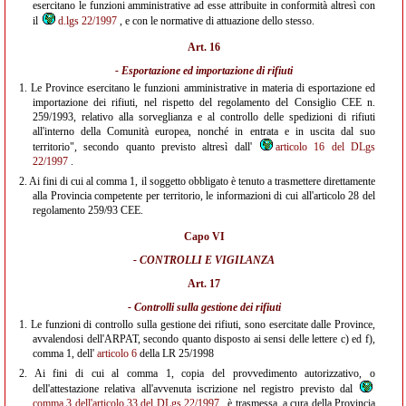
esercitano le funzioni amministrative ad esse attribuite in conformità altresì con
il
d.lgs 22/1997
, e con le normative di attuazione dello stesso.
Art. 16
- Esportazione ed importazione di rifiuti
1.
Le Province esercitano le funzioni amministrative in materia di esportazione ed
importazione dei rifiuti, nel rispetto del regolamento del Consiglio CEE n.
259/1993, relativo alla sorveglianza e al controllo delle spedizioni di rifiuti
all'interno della Comunità europea, nonché in entrata e in uscita dal suo
territorio", secondo quanto previsto altresì dall'
articolo 16 del DLgs
22/1997
.
2.
Ai fini di cui al comma 1, il soggetto obbligato è tenuto a trasmettere direttamente
alla Provincia competente per territorio, le informazioni di cui all'articolo 28 del
regolamento 259/93 CEE.
Capo VI
- CONTROLLI E VIGILANZA
Art. 17
- Controlli sulla gestione dei rifiuti
1.
Le funzioni di controllo sulla gestione dei rifiuti, sono esercitate dalle Province,
avvalendosi dell'ARPAT, secondo quanto disposto ai sensi delle lettere c) ed f),
comma 1, dell'
articolo 6
della LR 25/1998
2.
Ai fini di cui al comma 1, copia del provvedimento autorizzativo, o
dell'attestazione relativa all'avvenuta iscrizione nel registro previsto dal
comma 3 dell'articolo 33 del DLgs 22/1997
, è trasmessa, a cura della Provincia