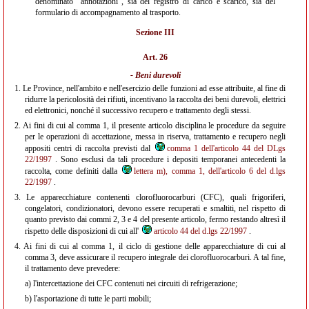
denominato "annotazioni", sia del registro di carico e scarico, sia del
formulario di accompagnamento al trasporto.
Sezione III
Art. 26
- Beni durevoli
1.
Le Province, nell'ambito e nell'esercizio delle funzioni ad esse attribuite, al fine di
ridurre la pericolosità dei rifiuti, incentivano la raccolta dei beni durevoli, elettrici
ed elettronici, nonché il successivo recupero e trattamento degli stessi.
2.
Ai fini di cui al comma 1, il presente articolo disciplina le procedure da seguire
per le operazioni di accettazione, messa in riserva, trattamento e recupero negli
appositi centri di raccolta previsti dal
comma 1 dell'articolo 44 del DLgs
22/1997
. Sono esclusi da tali procedure i depositi temporanei antecedenti la
raccolta, come definiti dalla
lettera m), comma 1, dell'articolo 6 del d.lgs
22/1997
.
3.
Le apparecchiature contenenti clorofluorocarburi (CFC), quali frigoriferi,
congelatori, condizionatori, devono essere recuperati e smaltiti, nel rispetto di
quanto previsto dai commi 2, 3 e 4 del presente articolo, fermo restando altresì il
rispetto delle disposizioni di cui all'
articolo 44 del d.lgs 22/1997
.
4.
Ai fini di cui al comma 1, il ciclo di gestione delle apparecchiature di cui al
comma 3, deve assicurare il recupero integrale dei clorofluorocarburi. A tal fine,
il trattamento deve prevedere:
a)
l'intercettazione dei CFC contenuti nei circuiti di refrigerazione;
b)
l'asportazione di tutte le parti mobili;