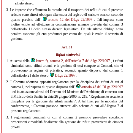
rifiuto stesso.
3.
Le imprese che effettuano la raccolta ed il trasporto dei reflui di cui al presente
articolo sono altresì obbligate alla tenuta del registro di carico e scarico, secondo
quanto previsto dall'
articolo 12 del DLgs 22/1997
. Tali imprese sono
inoltre tenute ad effettuare la comunicazione annuale prevista dal comma 3
dell'articolo 11 dello stesso decreto legislativo. Da tale ultimo obbligo sono
peraltro esonerati gli enti produttori per conto dei quali è svolto il servizio di
gestione.
Art. 31
- Rifiuti cimiteriali
1.
Ai sensi della
lettera f), comma 2, dell'articolo 7 del d.lgs 22/1997
, i rifiuti
cimiteriali sono rifiuti urbani, e la gestione di essi compete ai Comuni, che vi
provvedono in regime di privativa, secondo quanto disposto dal comma 1
dell'articolo 21 dello stesso
DLgs 22/1997
.
2.
I Comuni adottano appositi regolamenti per la disciplina dei rifiuti di cui al
comma 1, nel rispetto di quanto disposto dall'
articolo 45 del DLgs 22/1997
, ed in attuazione altresì del Decreto del Ministro dell'Ambiente, di concerto con
il Ministro della Sanità, in data 26 giugno 2000, n. 219, "Regolamento recante la
disciplina per la gestione dei rifiuti sanitari". A tal fine, per le modalità del
conferimento, i Comuni possono attenersi allo schema di cui all'Allegato 7 al
presente regolamento.
3.
I regolamenti comunali di cui al comma 2 possono prevedere specifiche
prescrizioni e modalità finalizzate alla gestione dei rifiuti provenienti da cimiteri
privati.