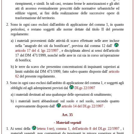
riempimenti, e simili. In tali casi, restano ferme le autorizzazioni e gli altri
atti di assenso eventualmente prescritti dalle normative urbanistiche ed
edilizie vigenti, ai fini della realizzazione delle successive opere di
trasformazione del territorio.
2.
Sono in ogni caso esclusi dall'ambito di applicazione del comma 1, in quanto
pericolosi, e restano soggetti alle norme dettate dal titolo II del presente
regolamento:
a)
i materiali provenienti dalle attività di scavo effettuate nelle aree incluse
nella "anagrafe dei siti da bonificare", prevista dal comma 12 dall'
articolo 17 del d. lgs 22/1997
, e disciplinata altresì ai sensi dell'articolo
17 del DM 471/1999, nonché nelle aree in cui sia in corso un'operazione
di bonifica;
b)
le terre da scavo che presentino concentrazioni di inquinanti superiori ai
limiti stabiliti dal DM 471/1999, fatto salvo quanto disposto dall'
articolo
62
del presente regolamento.
3.
Sono in ogni caso esclusi dall'ambito di applicazione del comma 1, e soggetti agli
obblighi ed agli adempimenti previsti dal
DLgs 22/1997
a)
i materiali destinati ad una qualunque delle operazioni di smaltimento;
b)
i materiali inerti abbandonati sul suolo e nel suolo, secondo quanto
espressamente disposto dall'
articolo 14 del DLgs 22/1997
.
Art. 35
- Materiali vegetali
1.
Ai sensi della
lettera f-ter), comma 1, dell'articolo 8 del DLgs 22/1997
, i
materiali vegetali, non contaminati da inquinanti in misura superiore ai limiti