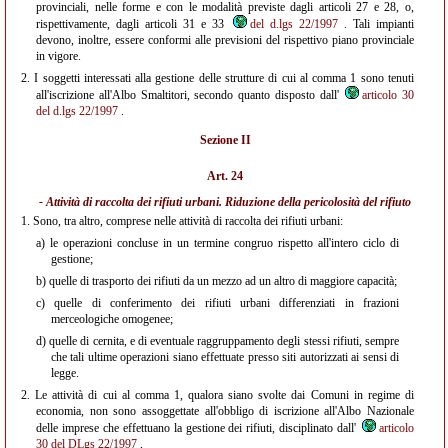
provinciali, nelle forme e con le modalità previste dagli articoli 27 e 28, o,
rispettivamente, dagli articoli 31 e 33
del d.lgs 22/1997
. Tali impianti
devono, inoltre, essere conformi alle previsioni del rispettivo piano provinciale
in vigore.
2.
I soggetti interessati alla gestione delle strutture di cui al comma 1 sono tenuti
all'iscrizione all'Albo Smaltitori, secondo quanto disposto dall'
articolo 30
del d.lgs 22/1997
.
Sezione II
Art. 24
- Attività di raccolta dei rifiuti urbani. Riduzione della pericolosità del rifiuto
1.
Sono, tra altro, comprese nelle attività di raccolta dei rifiuti urbani:
a)
le operazioni concluse in un termine congruo rispetto all'intero ciclo di
gestione;
b)
quelle di trasporto dei rifiuti da un mezzo ad un altro di maggiore capacità;
c)
quelle di conferimento dei rifiuti urbani differenziati in frazioni
merceologiche omogenee;
d)
quelle di cernita, e di eventuale raggruppamento degli stessi rifiuti, sempre
che tali ultime operazioni siano effettuate presso siti autorizzati ai sensi di
legge.
2.
Le attività di cui al comma 1, qualora siano svolte dai Comuni in regime di
economia, non sono assoggettate all'obbligo di iscrizione all'Albo Nazionale
delle imprese che effettuano la gestione dei rifiuti, disciplinato dall'
articolo
30 del DLgs 22/1997
,