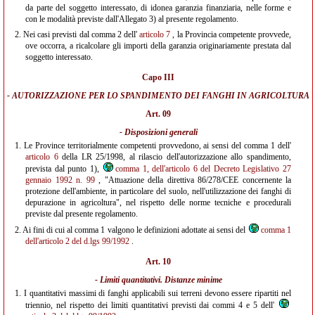
da parte del soggetto interessato, di idonea garanzia finanziaria, nelle forme e
con le modalità previste dall'Allegato 3) al presente regolamento.
2.
Nei casi previsti dal comma 2 dell'
articolo 7
, la Provincia competente provvede,
ove occorra, a ricalcolare gli importi della garanzia originariamente prestata dal
soggetto interessato.
Capo III
- AUTORIZZAZIONE PER LO SPANDIMENTO DEI FANGHI IN AGRICOLTURA
Art. 09
- Disposizioni generali
1.
Le Province territorialmente competenti provvedono, ai sensi del comma 1 dell'
articolo 6
della LR 25/1998, al rilascio dell'autorizzazione allo spandimento,
prevista dal punto 1),
comma 1, dell'articolo 6 del Decreto Legislativo 27
gennaio 1992 n. 99
, "Attuazione della direttiva 86/278/CEE concernente la
protezione dell'ambiente, in particolare del suolo, nell'utilizzazione dei fanghi di
depurazione in agricoltura", nel rispetto delle norme tecniche e procedurali
previste dal presente regolamento.
2.
Ai fini di cui al comma 1 valgono le definizioni adottate ai sensi del
comma 1
dell'articolo 2 del d.lgs 99/1992
.
Art. 10
- Limiti quantitativi. Distanze minime
1.
I quantitativi massimi di fanghi applicabili sui terreni devono essere ripartiti nel
triennio, nel rispetto dei limiti quantitativi previsti dai commi 4 e 5 dell'