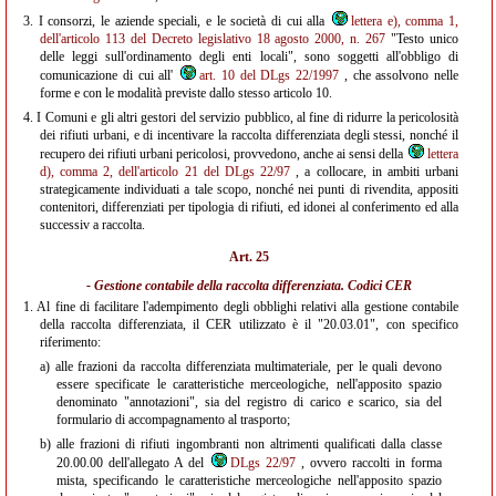
3.
I consorzi, le aziende speciali, e le società di cui alla
lettera e), comma 1,
dell'articolo 113 del Decreto legislativo 18 agosto 2000, n. 267
"Testo unico
delle leggi sull'ordinamento degli enti locali", sono soggetti all'obbligo di
comunicazione di cui all'
art. 10 del DLgs 22/1997
, che assolvono nelle
forme e con le modalità previste dallo stesso articolo 10.
4.
I Comuni e gli altri gestori del servizio pubblico, al fine di ridurre la pericolosità
dei rifiuti urbani, e di incentivare la raccolta differenziata degli stessi, nonché il
recupero dei rifiuti urbani pericolosi, provvedono, anche ai sensi della
lettera
d), comma 2, dell'articolo 21 del DLgs 22/97
, a collocare, in ambiti urbani
strategicamente individuati a tale scopo, nonché nei punti di rivendita, appositi
contenitori, differenziati per tipologia di rifiuti, ed idonei al conferimento ed alla
successiv a raccolta.
Art. 25
- Gestione contabile della raccolta differenziata. Codici CER
1.
Al fine di facilitare l'adempimento degli obblighi relativi alla gestione contabile
della raccolta differenziata, il CER utilizzato è il "20.03.01", con specifico
riferimento:
a)
alle frazioni da raccolta differenziata multimateriale, per le quali devono
essere specificate le caratteristiche merceologiche, nell'apposito spazio
denominato "annotazioni", sia del registro di carico e scarico, sia del
formulario di accompagnamento al trasporto;
b)
alle frazioni di rifiuti ingombranti non altrimenti qualificati dalla classe
20.00.00 dell'allegato A del
DLgs 22/97
, ovvero raccolti in forma
mista, specificando le caratteristiche merceologiche nell'apposito spazio