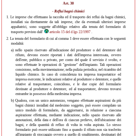
Art. 30
- Reflui bagni chimici
1.
Le imprese che effettuano la raccolta ed il trasporto dei reflui da bagni chimici,
installati sia direttamente da tali imprese, che da eventuali ulteriori imprese
appaltatrici, sono soggette all'obbligo relativo alla tenuta del formulario di
trasporto previsto dall'
articolo 15 del d.lgs 22/1997
.
2.
La tenuta del formulario di cui al comma 1 deve essere effettuata con le seguenti
modalità:
a)
nello spazio riservato all'indicazione del produttore o del detentore del
rifiuto, devono essere riportati i dati dell'impresa interessata, ovvero
dell'ente, pubblico o privato, per conto del quale il servizio è svolto, e
sono effettuate le operazioni di "gestione" dell'impianto. Tali operazioni
consistono, nella movimentazione; nella pulizia periodica; nel ricambio del
liquido chimico. In caso di coincidenza tra impresa trasportatrice ed
impresa esercente, le indicazioni relative al produttore o detentore, e quelle
relative al trasportatore, coincidono, e le due copie del formulario
destinate al produttore o detentore, ed al trasportatore, devono trovarsi
entrambe in possesso della medesima impresa.
b)
Qualora, con un unico automezzo, vengano effettuate aspirazioni da più
bagni chimici installati dal medesimo soggetto, può essere compilato un
unico modulo di formulario, da aggiornarsi, in relazione a ciascuna
aspirazione effettuata, mediante indicazione, nello spazio riservato alle
annotazioni, della data e dell'ora di ciascun prelievo, dell'ubicazione dei
bagni, e della quantità di refluo di volta in volta aspirata. Lo stesso
formulario può essere utilizzato fino a quando il rifiuto non sia trasferito
all'impianto di stoccaggio ovvero a quello di smaltimento, destinatari del