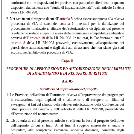
conformità con le disposizioni ivi previste, con particolare riferimento a quanto
disposto, relativamente allo "studio di impatto ambientale", dall' articolo 13 della
stessa LR 79/1998.
2.
Nei casi in cui il progetto di cui all'
articolo 5
debba essere sottoposto alla relativa
procedura di VIA ai sensi del comma 1, i termini per la definizione del
procedimento finalizzato al rilascio dell'autorizzazione disciplinata dal presente
regolamento restano sospesi in attesa della pronuncia di compatibilità ambientale
prevista dall'
articolo 18
della LR 79/1998. In tali casi, la Conferenza di cui all'
articolo 8
della LR 25/1998 provvede, esclusivamente, all'acquisizione dei
pareri, delle autorizzazioni e degli altri atti di assenso che non siano già stati
acquisiti nell'ambito della procedura di VIA.
Capo II
- PROCEDURE DI APPROVAZIONE ED AUTORIZZAZIONE DEGLI IMPIANTI
DI SMALTIMENTO E DI RECUPERO DI RIFIUTI
Art. 05
- Istruttoria ed approvazione del progetto
1.
Le Province, nell'ambito dell'istruttoria relativa all'approvazione dei progetti per
la realizzazione degli impianti di smaltimento e di recupero di rifiuti, si
avvalgono, ai fini del rilascio della relativa autorizzazione, della Conferenza dei
rifiuti prevista dal comma 2 dell' articolo 8 della LR 25/1998, provvedendo
all'acquisizione del relativo parere.
2.
L'istruttoria di cui al presente articolo si effettua in base al progetto definitivo
dell'impianto di cui si tratti. A tal fine, il soggetto interessato è tenuto a
presentare, alla competente Provincia, apposita domanda, corredata dagli