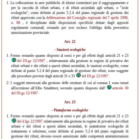
1.
La collocazione in aree pubbliche di idonei contenitori per il raggruppamento e
per la raccolta di rifiuti urbani, e di rifiuti assimilati agli urbani, o "isole
ecologiche", come definite al punto 5.2.4 del piano regionale di gestione dei
rifiuti approvato con la
deliberazione del Consiglio regionale del 7 aprile 1998,
n. 88
, è disciplinata dalle disposizioni specifiche dettate dagli appositi
regolamenti comunali, restando per essi escluso l'obbligo della preventiva
autorizzazione provinciale.
Art. 22
- Stazioni ecologiche
1.
Fermo restando quanto disposto al sensi e per gli effetti degli articoli 21 e 23
del DLgs 22/1997
, relativamente alla gestione in regime di privativa dei
rifiuti urbani e dei rifiuti a questi ultimi assimilati, le stazioni ecologiche, come
definite al punto 5.2.4 del piano regionale di gestione dei rifiuti, sono soggette
alle procedure previste dagli articoli 31 e 33
del DLgs 22/1997
.
2.
I soggetti interessati alla gestione delle strutture di cui al comma 1 sono tenuti
all'iscrizione all'Albo Smaltitori, secondo quanto disposto dall'
articolo 30
del DLgs 22/1997
.
Art. 23
- Piattaforme ecologiche
1.
Fermo restando quanto disposto ai sensi e per gli effetti degli articoli 21 e 23
del d.lgs 22/1997
relativamente alla gestione in regime di privativa dei rifiuti
urbani e dei rifiuti a questi ultimi assimilati, le piattaforme ecologiche di
trattamento e selezione, come definite al punto 5.2.4 del piano regionale di
gestione dei rifiuti, devono essere autorizzate dalle competenti amministrazioni