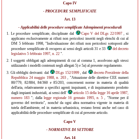
Capo IV
- PROCEDURE SEMPLIFICATE
Art. 13
- Applicabilità delle procedure semplificate Adempimenti procedurali
1.
Le procedure semplificate, disciplinate dal
Capo V del DLgs 22/1997
, si
applicano esclusivamente ai rifiuti non pericolosi inseriti negli elenchi di cui al
DM 5 febbraio 1998, "Individuazione dei rifiuti non pericolosi sottoposti alle
procedure semplificate di recupero ai sensi degli articoli 31 e 33
del decreto
legislativo 5 febbraio 1997, n. 22
".
2.
I soggetti obbligati agli adempimenti di cui al comma 1, assolvono agli stessi
utilizzando i modelli contenuti negli allegati 5) e 5a) al presente regolamento.
3.
Gli obblighi derivanti: dal
DLgs 152/1999
, dal
decreto Presidente della
Repubblica 24 maggio 1988, n. 203
, "Attuazione delle direttive CEE numeri
80/779, 82/884, 84/360 e 85/203, concernenti norme in materia di qualità
dell'aria, relativamente a specifici agenti inquinanti, e di inquinamento prodotto
dagli impianti industriali, ai sensi dell'
articolo 15 della legge 16 aprile 1987,
numero 183
"; dalla
legge regionale 16 gennaio 1995, n. 5
, "Norme per il
governo del territorio", nonché da ogni altra normativa vigente in materia di
tutela dell'ambiente, ed in materia urbanistica, restano fermi anche nel caso di
applicabilità delle procedure semplificate di cui al presente articolo.
Capo V
- NORMATIVE DI SETTORE
Art. 14