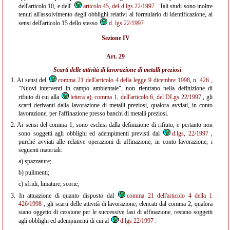
dell'articolo 10, e dell'
articolo 45, del d.lgs 22/1997
. Tali studi sono inoltre
tenuti all'assolvimento degli obblighi relativi al formulario di identificazione, ai
sensi dell'articolo 15 dello stesso
d. lgs 22/1997
.
Sezione IV
Art. 29
- Scarti delle attività di lavorazione di metalli preziosi
1.
Ai sensi del
comma 21 dell'articolo 4 della legge 9 dicembre 1998, n. 426
,
"Nuovi interventi in campo ambientale", non rientrano nella definizione di
rifiuto di cui alla
lettera a), comma 1, dell'articolo 6, del DLgs 22/1997
, gli
scarti derivanti dalla lavorazione di metalli preziosi, qualora avviati, in conto
lavorazione, per l'affinazione presso banchi di metalli preziosi.
2.
Ai sensi del comma 1, sono esclusi dalla definizione di rifiuto, e pertanto non
sono soggetti agli obblighi ed adempimenti previsti dal
d.lgs, 22/1997
,
purché avviati alle relative operazioni di affinazione, in conto lavorazione, i
seguenti materiali:
a)
spazzature;
b)
pulimenti;
c)
sfridi, limature, scorie,
3.
In attuazione di quanto disposto dal
comma 21 dell'articolo 4 della l.
426/1998
, gli scarti delle attività di lavorazione, elencati dal comma 2, qualora
siano oggetto di cessione per le successive fasi di affinazione, restano soggetti
agli obblighi ed adempimenti di cui al
d.lgs 22/1997
.