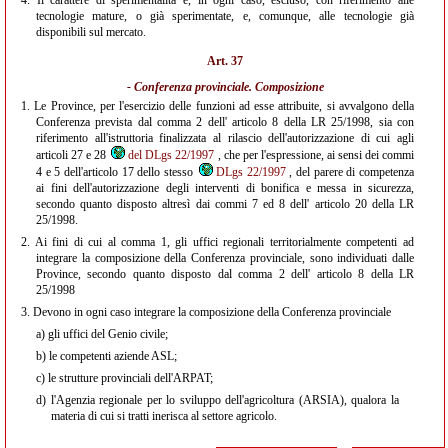
4.
Il carattere di sperimentalità è, in ogni caso, escluso, con riferimento alle
tecnologie mature, o già sperimentate, e, comunque, alle tecnologie già
disponibili sul mercato.
Art. 37
- Conferenza provinciale. Composizione
1.
Le Province, per l'esercizio delle funzioni ad esse attribuite, si avvalgono della
Conferenza prevista dal comma 2 dell' articolo 8 della LR 25/1998, sia con
riferimento all'istruttoria finalizzata al rilascio dell'autorizzazione di cui agli
articoli 27 e 28
del DLgs 22/1997
, che per l'espressione, ai sensi dei commi
4 e 5 dell'articolo 17 dello stesso
DLgs 22/1997
, del parere di competenza
ai fini dell'autorizzazione degli interventi di bonifica e messa in sicurezza,
secondo quanto disposto altresì dai commi 7 ed 8 dell' articolo 20 della LR
25/1998.
2.
Ai fini di cui al comma 1, gli uffici regionali territorialmente competenti ad
integrare la composizione della Conferenza provinciale, sono individuati dalle
Province, secondo quanto disposto dal comma 2 dell' articolo 8 della LR
25/1998
3.
Devono in ogni caso integrare la composizione della Conferenza provinciale
a)
gli uffici del Genio civile;
b)
le competenti aziende ASL;
c)
le strutture provinciali dell'ARPAT;
d)
l'Agenzia regionale per lo sviluppo dell'agricoltura (ARSIA), qualora la
materia di cui si tratti inerisca al settore agricolo.