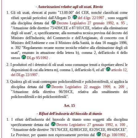
- Autorizzazioni relative agli oli usati. Rinvio
1.
Gli oli usati, elencati al punto "13.00.00" del CER, nonché classificati come
rifiuti speciali pericolosi dall'Allegato D
del d.lgs 22/1997
, sono soggetti
alla disciplina dettata dal
Decreto Legislativo 27 gennaio 1992, n. 95
,
"Attuazione delle direttive 75/439/CEE e 87/101/CEE, relative alla eliminazione
degli oli usati", e, specificamente, alla normativa tecnica prevista dal decreto del
Ministro dell'Industria, del Commercio e dell'Artigianato, di concerto con il
Ministro dell'Ambiente e con il Ministro della Sanità, in data 16 maggio 1996,
n. 392 "Regolamento recante norme tecniche relative alla eliminazione degli oli
usati", emanato in attuazione della lettera b), comma 2, dell'articolo 4 dello
stesso
DLgs 95/1992
.
2.
I produttori ed i detentori di oli usati sono comunque tenuti a rispettare altresì le
disposizioni di cui alla lettera m), comma 1, dell'articolo 6, ed all'
articolo 12,
del DLgs 22/1997
.
3.
Qualora gli oli usati contengano policlorodifenili e policlorotrifenili, si applica la
disciplina dettata dal
Decreto Legislativo 22 maggio 1999, n. 209
,
"Attuazione della direttiva 96/59/CE, relativa allo smaltimento dei
policlorodifenili e dei policlorotrifenili".
Art. 15
- Rifiuti dell'industria del biossido di titanio
1.
I rifiuti dell'industria del biossido di titanio sono soggetti alla disciplina
specificamente dettata dal
Decreto Legislativo 27 gennaio 1992, n. 100
,
"Attuazione delle direttive 78/176/CEE, 82/883/CEE, 83/29/CEE, 89/428/CEE".
Le Province, per quanto non espressamente previsto dal
DLgs 100/1992
,