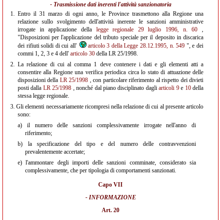
- Trasmissione dati inerenti l'attività sanzionatoria
1.
Entro il 31 marzo di ogni anno, le Province trasmettono alla Regione una
relazione sullo svolgimento dell'attività inerente le sanzioni amministrative
irrogate in applicazione della
legge regionale 29 luglio 1996, n. 60
,
"Disposizioni per l'applicazione del tributo speciale per il deposito in discarica
dei rifiuti solidi di cui all'
articolo 3 della Legge 28.12.1995, n. 549
", e dei
commi 1, 2, 3 e 4 dell'
articolo 30
della LR 25/1998.
2.
La relazione di cui al comma 1 deve contenere i dati e gli elementi atti a
consentire alla Regione una verifica periodica circa lo stato di attuazione delle
disposizioni della
LR 25/1998
, con particolare riferimento al rispetto dei divieti
posti dalla
LR 25/1998
, nonché dal piano disciplinato dagli
articoli 9
e
10
della
stessa legge regionale.
3.
Gli elementi necessariamente ricompresi nella relazione di cui al presente articolo
sono:
a)
il numero delle sanzioni complessivamente irrogate nell'anno di
riferimento;
b)
la specificazione del tipo e del numero delle contravvenzioni
prevalentemente accertate;
e)
l'ammontare degli importi delle sanzioni comminate, considerato sia
complessivamente, che per tipologia di comportamenti sanzionati.
Capo VII
- INFORMAZIONE
Art. 20