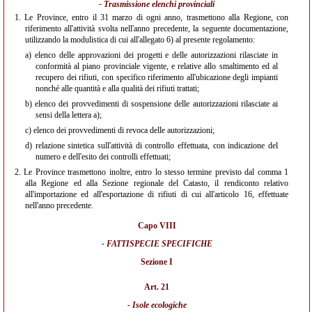
- Trasmissione elenchi provinciali
1.
Le Province, entro il 31 marzo di ogni anno, trasmettono alla Regione, con
riferimento all'attività svolta nell'anno precedente, la seguente documentazione,
utilizzando la modulistica di cui all'allegato 6) al presente regolamento:
a)
elenco delle approvazioni dei progetti e delle autorizzazioni rilasciate in
conformità al piano provinciale vigente, e relative allo smaltimento ed al
recupero dei rifiuti, con specifico riferimento all'ubicazione degli impianti
nonché alle quantità e alla qualità dei rifiuti trattati;
b)
elenco dei provvedimenti di sospensione delle autorizzazioni rilasciate ai
sensi della lettera a);
c)
elenco dei provvedimenti di revoca delle autorizzazioni;
d)
relazione sintetica sull'attività di controllo effettuata, con indicazione del
numero e dell'esito dei controlli effettuati;
2.
Le Province trasmettono inoltre, entro lo stesso termine previsto dal comma 1
alla Regione ed alla Sezione regionale del Catasto, il rendiconto relativo
all'importazione ed all'esportazione di rifiuti di cui all'articolo 16, effettuate
nell'anno precedente.
Capo VIII
- FATTISPECIE SPECIFICHE
Sezione I
Art. 21
- Isole ecologiche