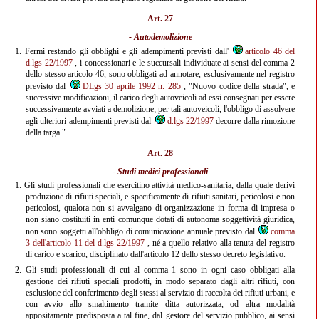
Art. 27
- Autodemolizione
1.
Fermi restando gli obblighi e gli adempimenti previsti dall'
articolo 46 del
d.lgs 22/1997
, i concessionari e le succursali individuate ai sensi del comma 2
dello stesso articolo 46, sono obbligati ad annotare, esclusivamente nel registro
previsto dal
DLgs 30 aprile 1992 n. 285
, "Nuovo codice della strada", e
successive modificazioni, il carico degli autoveicoli ad essi consegnati per essere
successivamente avviati a demolizione; per tali autoveicoli, l'obbligo di assolvere
agli ulteriori adempimenti previsti dal
d.lgs 22/1997
decorre dalla rimozione
della targa."
Art. 28
- Studi medici professionali
1.
Gli studi professionali che esercitino attività medico-sanitaria, dalla quale derivi
produzione di rifiuti speciali, e specificamente di rifiuti sanitari, pericolosi e non
pericolosi, qualora non si avvalgano di organizzazione in forma di impresa o
non siano costituiti in enti comunque dotati di autonoma soggettività giuridica,
non sono soggetti all'obbligo di comunicazione annuale previsto dal
comma
3 dell'articolo 11 del d.lgs 22/1997
, né a quello relativo alla tenuta del registro
di carico e scarico, disciplinato dall'articolo 12 dello stesso decreto legislativo.
2.
Gli studi professionali di cui al comma 1 sono in ogni caso obbligati alla
gestione dei rifiuti speciali prodotti, in modo separato dagli altri rifiuti, con
esclusione del conferimento degli stessi al servizio di raccolta dei rifiuti urbani, e
con avvio allo smaltimento tramite ditta autorizzata, od altra modalità
appositamente predisposta a tal fine, dal gestore del servizio pubblico, ai sensi