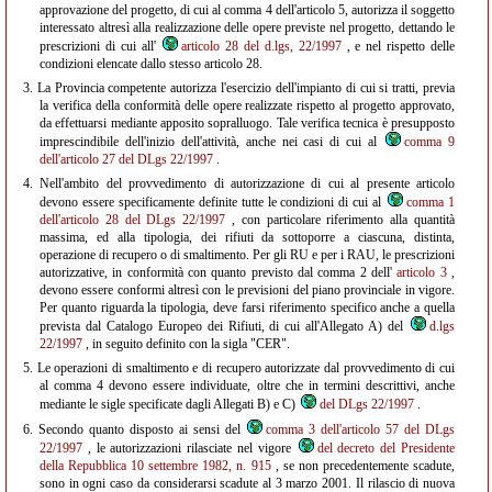
approvazione del progetto, di cui al comma 4 dell'articolo 5, autorizza il soggetto
interessato altresì alla realizzazione delle opere previste nel progetto, dettando le
prescrizioni di cui all'
articolo 28 del d.lgs, 22/1997
, e nel rispetto delle
condizioni elencate dallo stesso articolo 28.
3.
La Provincia competente autorizza l'esercizio dell'impianto di cui si tratti, previa
la verifica della conformità delle opere realizzate rispetto al progetto approvato,
da effettuarsi mediante apposito sopralluogo. Tale verifica tecnica è presupposto
imprescindibile dell'inizio dell'attività, anche nei casi di cui al
comma 9
dell'articolo 27 del DLgs 22/1997
.
4.
Nell'ambito del provvedimento di autorizzazione di cui al presente articolo
devono essere specificamente definite tutte le condizioni di cui al
comma 1
dell'articolo 28 del DLgs 22/1997
, con particolare riferimento alla quantità
massima, ed alla tipologia, dei rifiuti da sottoporre a ciascuna, distinta,
operazione di recupero o di smaltimento. Per gli RU e per i RAU, le prescrizioni
autorizzative, in conformità con quanto previsto dal comma 2 dell'
articolo 3
,
devono essere conformi altresì con le previsioni del piano provinciale in vigore.
Per quanto riguarda la tipologia, deve farsi riferimento specifico anche a quella
prevista dal Catalogo Europeo dei Rifiuti, di cui all'Allegato A) del
d.lgs
22/1997
, in seguito definito con la sigla "CER".
5.
Le operazioni di smaltimento e di recupero autorizzate dal provvedimento di cui
al comma 4 devono essere individuate, oltre che in termini descrittivi, anche
mediante le sigle specificate dagli Allegati B) e C)
del DLgs 22/1997
.
6.
Secondo quanto disposto ai sensi del
comma 3 dell'articolo 57 del DLgs
22/1997
, le autorizzazioni rilasciate nel vigore
del decreto del Presidente
della Repubblica 10 settembre 1982, n. 915
, se non precedentemente scadute,
sono in ogni caso da considerarsi scadute al 3 marzo 2001. Il rilascio di nuova