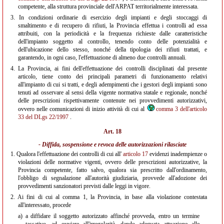
competente, alla struttura provinciale dell'ARPAT territorialmente interessata.
3.
In condizioni ordinarie di esercizio degli impianti e degli stoccaggi di
smaltimento e di recupero di rifiuti, la Provincia effettua i controlli ad essa
attribuiti, con la periodicità e la frequenza richieste dalle caratteristiche
dell'impianto soggetto al controllo, tenendo conto delle potenzialità e
dell'ubicazione dello stesso, nonché della tipologia dei rifiuti trattati, e
garantendo, in ogni caso, l'effettuazione di almeno due controlli annuali.
4.
La Provincia, ai fini dell'effettuazione dei controlli disciplinati dal presente
articolo, tiene conto dei principali parametri di funzionamento relativi
all'impianto di cui si tratti, e degli adempimenti che i gestori degli impianti sono
tenuti ad osservare al sensi della vigente normativa statale e regionale, nonché
delle prescrizioni rispettivamente contenute nei provvedimenti autorizzativi,
ovvero nelle comunicazioni di inizio attività di cui al
comma 3 dell'articolo
33 del DLgs 22/1997
.
Art. 18
- Diffida, sospensione e revoca delle autorizzazioni rilasciate
1.
Qualora l'effettuazione dei controlli di cui all'
articolo 17
evidenzi inadempienze o
violazioni delle normative vigenti, ovvero delle prescrizioni autorizzative, la
Provincia competente, fatto salvo, qualora sia prescritto dall'ordinamento,
l'obbligo di segnalazione all'autorità giudiziaria, provvede all'adozione dei
provvedimenti sanzionatori previsti dalle leggi in vigore.
2.
Ai fini di cui al comma 1, la Provincia, in base alla violazione contestata
all'interessato, procede
a)
a diffidare il soggetto autorizzato affinché provveda, entro un termine