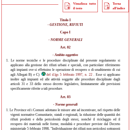
Visualizza tutto
Torna
il testo
all'indice
Titolo I
- GESTIONE, RIFIUTI
Capo I
- NORME GENERALI
Art. 02
- Ambito oggettivo
1.
Le norme tecniche e le procedure disciplinate dal presente regolamento si
applicano alla gestione dei rifiuti urbani e speciali, con particolare riferimento
agli impianti ove si effettuino le operazione di recupero o di smaltimento di cui
agli Allegati B) e C)
del d.lgs 5 febbraio 1997, n. 22
. Esse si applicano
inoltre agli impianti ed alle attività soggette alle procedure disciplinate dagli
articoli 31 e 33 dello stesso decreto legislativo, limitatamente alle previsioni
specificamente riferite a tali procedure.
Art. 03
- Norme generali
1.
Le Province ed i Comuni adottano le misure atte ad incentivare, nel rispetto delle
vigenti normative Comunitarie, statali e regionali, la riduzione delle quantità dei
rifiuti prodotti e della pericolosità degli stessi, nonché il riciclaggio ed il
recupero dei materiali nelle forme, modalità e procedure previste dal Decreto
ministeriale 5 febbraio 1998, "Individuazione dei rifiuti non pericolosi sottoposti