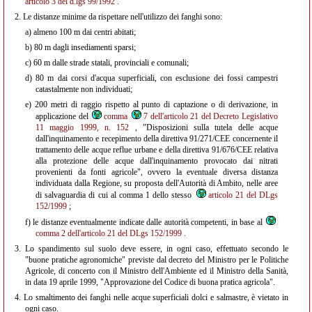
articolo 3 del d.lgs 99/1992
.
2.
Le distanze minime da rispettare nell'utilizzo dei fanghi sono:
a)
almeno 100 m dai centri abitati;
b)
80 m dagli insediamenti sparsi;
c)
60 m dalle strade statali, provinciali e comunali;
d)
80 m dai corsi d'acqua superficiali, con esclusione dei fossi campestri
catastalmente non individuati;
e)
200 metri di raggio rispetto al punto di captazione o di derivazione, in
applicazione del
comma
7 dell'articolo 21 del Decreto Legislativo
11 maggio 1999, n. 152
, "Disposizioni sulla tutela delle acque
dall'inquinamento e recepimento della direttiva 91/271/CEE concernente il
trattamento delle acque reflue urbane e della direttiva 91/676/CEE relativa
alla protezione delle acque dall'inquinamento provocato dai nitrati
provenienti da fonti agricole", ovvero la eventuale diversa distanza
individuata dalla Regione, su proposta dell'Autorità di Ambito, nelle aree
di salvaguardia di cui al comma 1 dello stesso
articolo 21 del DLgs
152/1999
;
f)
le distanze eventualmente indicate dalle autorità competenti, in base al
comma 2 dell'articolo 21 del DLgs 152/1999
.
3.
Lo spandimento sul suolo deve essere, in ogni caso, effettuato secondo le
"buone pratiche agronomiche" previste dal decreto del Ministro per le Politiche
Agricole, di concerto con il Ministro dell'Ambiente ed il Ministro della Sanità,
in data 19 aprile 1999, "Approvazione del Codice di buona pratica agricola".
4.
Lo smaltimento dei fanghi nelle acque superficiali dolci e salmastre, è vietato in
ogni caso.