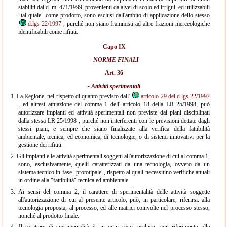
stabiliti dal d. m. 471/1999, provenienti da alvei di scolo ed irrigui, ed utilizzabili
"tal quale" come prodotto, sono esclusi dall'ambito di applicazione dello stesso
d.lgs 22/1997
, purché non siano frammisti ad altre frazioni merceologiche
identificabili come rifiuti.
Capo IX
- NORME FINALI
Art. 36
- Attività sperimentali
1.
La Regione, nel rispetto di quanto previsto dall'
articolo 29 del d.lgs 22/1997
, ed altresì attuazione del comma 1 dell' articolo 18 della LR 25/1998, può
autorizzare impianti ed attività sperimentali non previste dai piani disciplinati
dalla stessa LR 25/1998 , purché non interferenti con le previsioni dettate dagli
stessi piani, e sempre che siano finalizzate alla verifica della fattibilità
ambientale, tecnica, ed economica, di tecnologie, o di sistemi innovativi per la
gestione dei rifiuti.
2.
Gli impianti e le attività sperimentali soggetti all'autorizzazione di cui al comma 1,
sono, esclusivamente, quelli caratterizzati da una tecnologia, ovvero da un
sistema tecnico in fase "prototipale", rispetto ai quali necessitino verifiche attuali
in ordine alla "fattibilità" tecnica ed ambientale.
3.
Ai sensi del comma 2, il carattere di sperimentalità delle attività soggette
all'autorizzazione di cui al presente articolo, può, in particolare, riferirsi: alla
tecnologia proposta, al processo, ed alle matrici coinvolte nel processo stesso,
nonché al prodotto finale.