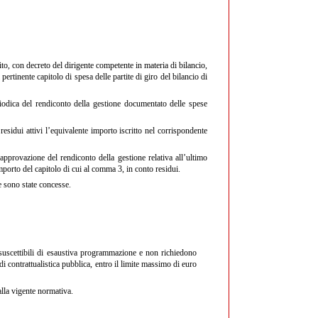
ito, con decreto del dirigente competente in materia di bilancio,
rtinente capitolo di spesa delle partite di giro del bilancio di
eriodica del rendiconto della gestione documentato delle spese
residui attivi l’equivalente importo iscritto nel corrispondente
’approvazione del rendiconto della gestione relativa all’ultimo
mporto del capitolo di cui al comma 3, in conto residui.
e sono state concesse.
 suscettibili di esaustiva programmazione e non richiedono
i contrattualistica pubblica, entro il limite massimo di euro
alla vigente normativa.