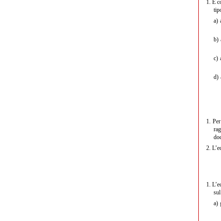
1.
È co
tip
a)
a
b)
a
c)
a
d)
a
1.
Per 
rag
doc
2.
L’ec
1.
L’ec
sul
a)
g