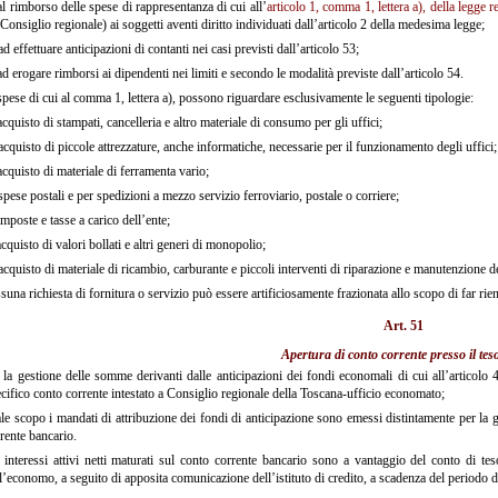
l rimborso delle spese di rappresentanza di cui all’
articolo 1, comma 1, lettera a), della legge 
Consiglio regionale) ai soggetti aventi diritto individuati dall’articolo 2 della medesima legge;
d effettuare anticipazioni di contanti nei casi previsti dall’articolo 53;
d erogare rimborsi ai dipendenti nei limiti e secondo le modalità previste dall’articolo 54.
pese di cui al comma 1, lettera a), possono riguardare esclusivamente le seguenti tipologie:
cquisto di stampati, cancelleria e altro materiale di consumo per gli uffici;
cquisto di piccole attrezzature, anche informatiche, necessarie per il funzionamento degli uffici;
cquisto di materiale di ferramenta vario;
pese postali e per spedizioni a mezzo servizio ferroviario, postale o corriere;
mposte e tasse a carico dell’ente;
cquisto di valori bollati e altri generi di monopolio;
cquisto di materiale di ricambio, carburante e piccoli interventi di riparazione e manutenzione del
una richiesta di fornitura o servizio può essere artificiosamente frazionata allo scopo di far rient
Art. 51
Apertura di conto corrente presso il tes
la gestione delle somme derivanti dalle anticipazioni dei fondi economali di cui all’articolo 49
cifico conto corrente intestato a Consiglio regionale della Toscana-ufficio economato;
le scopo i mandati di attribuzione dei fondi di anticipazione sono emessi distintamente per la g
rente bancario.
interessi attivi netti maturati sul conto corrente bancario sono a vantaggio del conto di tes
l’economo, a seguito di apposita comunicazione dell’istituto di credito, a scadenza del periodo 