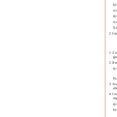
b)
i
c)
i
d)
i
e)
i
f)
i
2.
I re
1.
L’ec
gio
2.
Il r
a)
d
b)
d
3.
Ai r
eff
4.
I re
rie
a)
a
b)
a