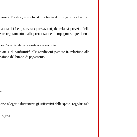
i
ono d’ordine, su richiesta motivata del dirigente del settore
ità dei beni, servizi e prestazioni, dei relativi prezzi e delle
ente regolamento e alla prenotazione di impegno sul pertinente
nell’ambito della prenotazione assunta.
uata e di conformità alle condizioni pattuite in relazione alla
emissione del buono di pagamento.
a;
o allegati i documenti giustificativi della spesa, regolari agli
a spesa.