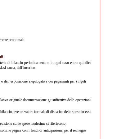
orrente economale.
li
eria di bilancio periodicamente e in ogni caso entro quindici
siasi causa, dall’incarico.
 e dell’esposizione riepilogativa dei pagamenti per singoli
ativa originale documentazione giustificativa delle operazioni
bilancio, avente valore formale di discarico delle spese in essi
previsione cui le spese medesime si riferiscono;
 somme pagate con i fondi di anticipazione, per il reintegro