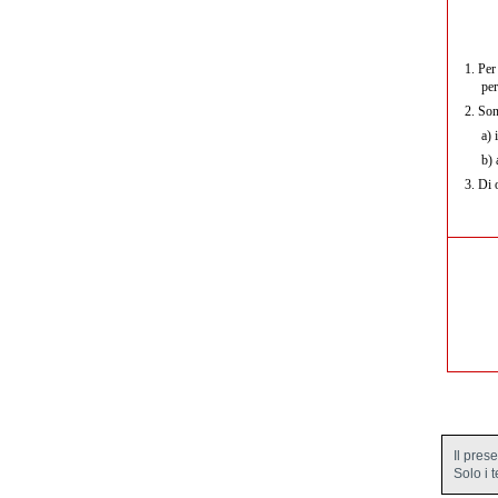
1.
Per 
per
2.
Sono
a)
i
b)
a
3.
Di o
Il pres
Solo i 