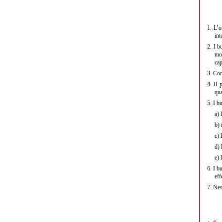
1.
L’or
int
2.
I bu
mod
cap
3.
Con 
4.
Il p
qua
5.
I bu
a)
l
b)
i
c)
l
d)
l
e)
l
6.
I bu
eff
7.
Ness