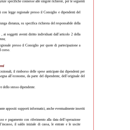
enze specifiche connesse alle singole richieste, per le seguenti
i con legge regionale presso il Consiglio e dipendenti del
 lunga distanza, su specifica richiesta del responsabile della
9
, ai soggetti aventi diritto individuati dall’articolo 2 della
enza;
egionale presso il Consiglio per quote di partecipazione a
l corso.
nti
ezionali, il rimborso delle spese anticipate dai dipendenti per
nsegna all’economo, da parte del dipendente, dell’originale del
e dello stesso dipendente.
ante appositi supporti informatici, anche eventualmente inseriti
sso e pagamento con riferimento alla data dell’operazione
incasso, il saldo iniziale di cassa, le entrate e le uscite