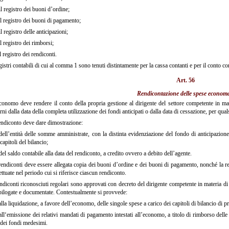
l registro dei buoni d’ordine;
l registro dei buoni di pagamento;
l registro delle anticipazioni;
l registro dei rimborsi;
l registro dei rendiconti.
gistri contabili di cui al comma 1 sono tenuti distintamente per la cassa contanti e per il conto c
Art. 56
Rendicontazione delle spese economa
onomo deve rendere il conto della propria gestione al dirigente del settore competente in mat
rni dalla data della completa utilizzazione dei fondi anticipati o dalla data di cessazione, per qual
endiconto deve dare dimostrazione:
ell’entità delle somme amministrate, con la distinta evidenziazione del fondo di anticipazione
capitoli del bilancio;
el saldo contabile alla data del rendiconto, a credito ovvero a debito dell’agente.
endiconti deve essere allegata copia dei buoni d’ordine e dei buoni di pagamento, nonché la rel
ettuate nel periodo cui si riferisce ciascun rendiconto.
ndiconti riconosciuti regolari sono approvati con decreto del dirigente competente in materia di 
pilogate e documentate. Contestualmente si provvede:
lla liquidazione, a favore dell’economo, delle singole spese a carico dei capitoli di bilancio di 
ll‘emissione dei relativi mandati di pagamento intestati all’economo, a titolo di rimborso delle
dei fondi medesimi.