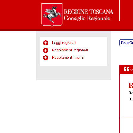
Leggi regionali
Testo Or
Regolamenti regionali
Regolamenti interni
Vo
R
Re
Bol