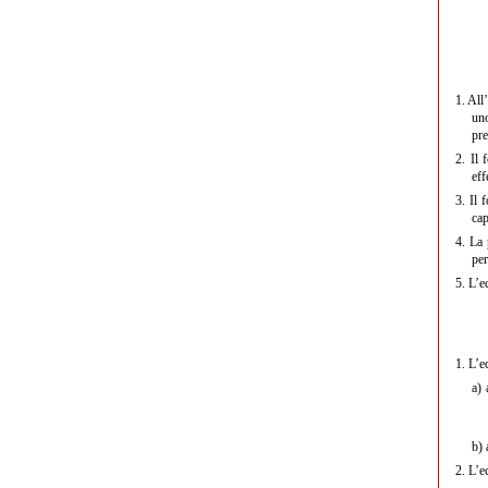
1.
All’
uno
pre
2.
Il 
eff
3.
Il 
cap
4.
La 
per
5.
L’e
1.
L’ec
a)
a
b)
a
2.
L’ec