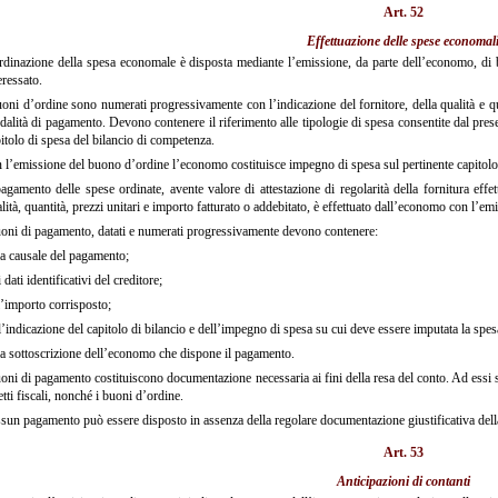
Art. 52
Effettuazione delle spese economal
dinazione della spesa economale è disposta mediante l’emissione, da parte dell’economo, di bu
eressato.
oni d’ordine sono numerati progressivamente con l’indicazione del fornitore, della qualità e quant
alità di pagamento. Devono contenere il riferimento alle tipologie di spesa consentite dal pres
itolo di spesa del bilancio di competenza.
l’emissione del buono d’ordine l’economo costituisce impegno di spesa sul pertinente capitolo 
agamento delle spese ordinate, avente valore di attestazione di regolarità della fornitura effett
lità, quantità, prezzi unitari e importo fatturato o addebitato, è effettuato dall’economo con l’
oni di pagamento, datati e numerati progressivamente devono contenere:
a causale del pagamento;
 dati identificativi del creditore;
’importo corrisposto;
’indicazione del capitolo di bilancio e dell’impegno di spesa su cui deve essere imputata la spes
a sottoscrizione dell’economo che dispone il pagamento.
oni di pagamento costituiscono documentazione necessaria ai fini della resa del conto. Ad essi son
etti fiscali, nonché i buoni d’ordine.
un pagamento può essere disposto in assenza della regolare documentazione giustificativa dell
Art. 53
Anticipazioni di contanti