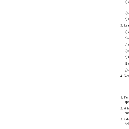
a)
a
b)
a
c)
a
3.
Le s
a)
a
b)
a
c)
a
d)
s
e)
i
f)
a
g)
a
4.
Ness
1.
Per 
spe
2.
A ta
cor
3.
Gli 
del