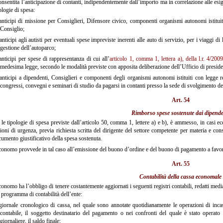
nsentita l’anticipazione di contanti, indipendentemente dall’importo ma in correlazione alle esig
ologie di spesa:
nticipi di missione per Consiglieri, Difensore civico, componenti organismi autonomi istituit
Consiglio;
nticipi agli autisti per eventuali spese impreviste inerenti alle auto di servizio, per i viaggi di
gestione dell’autoparco;
nticipi per spese di rappresentanza di cui all’
articolo 1, comma 1, lettera a), della l.r. 4/200
medesima legge, secondo le modalità previste con apposita deliberazione dell’Ufficio di presid
nticipi a dipendenti, Consiglieri e componenti degli organismi autonomi istituiti con legge r
congressi, convegni e seminari di studio da pagarsi in contanti presso la sede di svolgimento de
Art. 54
Rimborso spese sostenute dai dipende
le tipologie di spesa previste dall’articolo 50, comma 1, lettere a) e b), è ammesso, in casi ecc
ioni di urgenza, previa richiesta scritta del dirigente del settore competente per materia e co
umento giustificativo della spesa sostenuta.
onomo provvede in tal caso all’emissione del buono d’ordine e del buono di pagamento a favor
Art. 55
Contabilità della cassa economale
onomo ha l’obbligo di tenere costantemente aggiornati i seguenti registri contabili, redatti medi
 programma di contabilità dell’ente:
iornale cronologico di cassa, nel quale sono annotate quotidianamente le operazioni di inca
contabile, il soggetto destinatario del pagamento o nei confronti del quale è stato operato l’
giornaliere, il saldo finale;