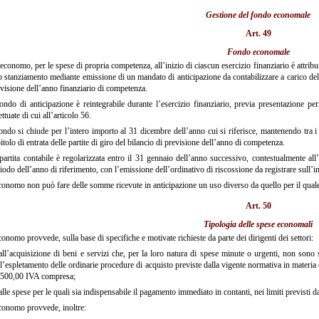
Gestione del fondo economale
Art. 49
Fondo economale
economo, per le spese di propria competenza, all’inizio di ciascun esercizio finanziario è attribu
 stanziamento mediante emissione di un mandato di anticipazione da contabilizzare a carico del pe
visione dell’anno finanziario di competenza.
fondo di anticipazione è reintegrabile durante l’esercizio finanziario, previa presentazione p
ettuate di cui all’articolo 56.
fondo si chiude per l’intero importo al 31 dicembre dell’anno cui si riferisce, mantenendo tra i 
itolo di entrata delle partite di giro del bilancio di previsione dell’anno di competenza.
partita contabile è regolarizzata entro il 31 gennaio dell’anno successivo, contestualmente all
iodo dell’anno di riferimento, con l’emissione dell’ordinativo di riscossione da registrare sull’i
conomo non può fare delle somme ricevute in anticipazione un uso diverso da quello per il qual
Art. 50
Tipologia delle spese economali
onomo provvede, sulla base di specifiche e motivate richieste da parte dei dirigenti dei settori:
ll’acquisizione di beni e servizi che, per la loro natura di spese minute o urgenti, non sono
l’espletamento delle ordinarie procedure di acquisto previste dalla vigente normativa in materia d
500,00 IVA compresa;
lle spese per le quali sia indispensabile il pagamento immediato in contanti, nei limiti previsti d
onomo provvede, inoltre: