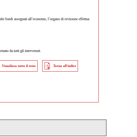
dei fondi assegnati all’economo, l’organo di revisione effettua
mato da tutti gli intervenuti.
Visualizza tutto il testo
Torna all'indice