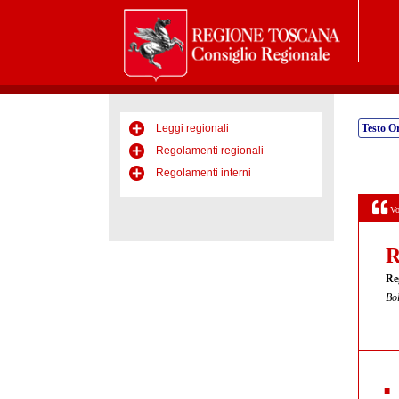
Leggi regionali
Testo Or
Regolamenti regionali
Regolamenti interni
Vo
R
Re
Bol