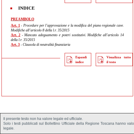
INDICE
PREAMBOLO
Art. 1
- Procedure per l’approvazione e la modifica del piano regionale cave.
Modifiche all’articolo 8 della l.r. 35/2015
Art. 2
- Mancato adeguamento e poteri sostitutivi. Modifiche all’articolo 14
della l.r. 35/2015
Art. 3
- Clausola di neutralità finanziaria
Espandi
Visualizza tutto
indice
il testo
Il presente testo non ha valore legale ed ufficiale.
Solo i testi pubblicati sul Bollettino Ufficiale della Regione Toscana hanno val
legale.