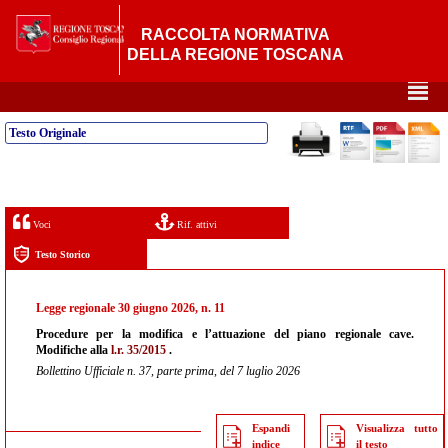
RACCOLTA NORMATIVA
DELLA REGIONE TOSCANA
²
Testo Originale
Voci
Rif. attivi
Testo Storico
Legge regionale 30 giugno 2026, n. 11
Procedure per la modifica e l’attuazione del piano regionale cave.
Modifiche alla
l.r. 35/2015
.
Bollettino Ufficiale n. 37, parte prima, del 7 luglio 2026
Espandi
Visualizza tutto
indice
il testo