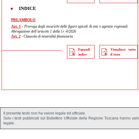
INDICE
PREAMBOLO
Art. 1
- Proroga degli incarichi delle figure apicali di enti e agenzie regionali.
Abrogazione dell’articolo 1 della l.r. 4/2026
Art. 2
- Clausola di neutralità finanziaria
Espandi
Visualizza tutto
indice
il testo
Il presente testo non ha valore legale ed ufficiale.
Solo i testi pubblicati sul Bollettino Ufficiale della Regione Toscana hanno val
legale.