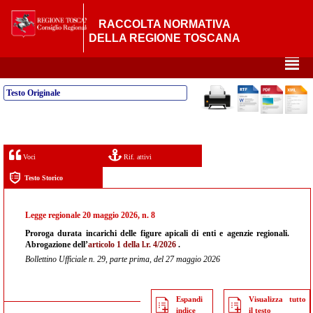
RACCOLTA NORMATIVA
DELLA REGIONE TOSCANA
²
Testo Originale
Voci
Rif. attivi
Testo Storico
Legge regionale 20 maggio 2026, n. 8
Proroga durata incarichi delle figure apicali di enti e agenzie regionali.
Abrogazione dell’
articolo 1 della l.r. 4/2026
.
Bollettino Ufficiale n. 29, parte prima, del 27 maggio 2026
Espandi
Visualizza tutto
indice
il testo